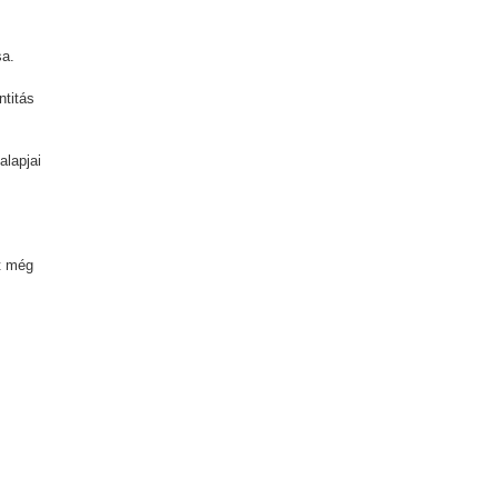
sa.
ntitás
alapjai
t még