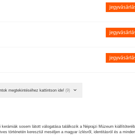
jegyvásárlá
jegyvásárlá
jegyvásárlá
ntok megtekintéséhez kattintson ide!
(9)
pi kerámiák sosem látott válogatása találkozik a Néprajzi Múzeum kiállítóteré
s történetén keresztül meséljen a magyar ízlésről, identitásról és a minde