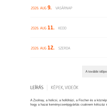
9.
2026. AUG
VASÁRNAP
11.
2026. AUG
KEDD
12.
2026. AUG
SZERDA
A további időpo
LEÍRÁS
KÉPEK, VIDEÓK
A Zsolnay, a holicsi, a hollóházi, a Fischer és a közné
hogy a hazai keménycserépgyártás csaknem kétszáz éve