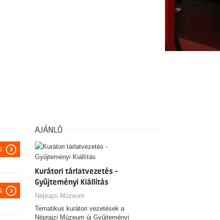
AJÁNLÓ
s
Kurátori tárlatvezetés -
Gyűjteményi Kiállítás
s
Néprajzi Múzeum
Tematikus kurátori vezetések a
Néprajzi Múzeum új Gyűjteményi