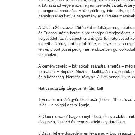
a 19. század végére személyes üzenetté váltak. A tán
propaganda hordozója. A látogatók egy interaktív, digit
„tányérüzenetüket”, a hagyomány mai újraértelmezése
A tárlat a 20. század történetét is feltárja, megmutat
és Trianon után a kerámiaipar térképe újrarajzolódott, 
helyeződött át. A kispesti Gránit gyár formatervezett ké
szerethető tárgyakat hoztak létre, amelyek ma is nos
tervei, prototípusai pedig már rendszerben gondolkodt
elmesélve.
A keménycserép – bár sokak számára ismerős – még so
formában. A Néprajzi Múzeum kiállításán a látogatók e
és a közösségi identitás tárgyait. A Hétköznapi luxus eg
Hat csodaszép tárgy, amit látni kell
1.Fonatos mintájú gyümölcskosár (Holics, 18. század v
ízlés – a polgári asztal ikonja.
2.„Queen’s ware” hagyományt idéző, dinnye alakú márt
elegancia, funkció és reprezentáció egy darabban.
3.Batizi fekete díszedény emlékanyag – Egy világszínvon