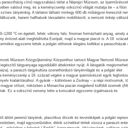
l a parasztházig című nagyszabású tárlat a Néprajzi Múzeum, az Iparművészet
n valósul meg, és a keménycserép sokszínű világát mutatja be – a főúri
tő színes tányérokig. A tárlaton látható mintegy 600 db műtárgyon keresztül n
álkozunk, hanem hallhatunk társadalmi mobilitásról, a nemzeti önkép változá
1200 °C-on égetett, fehér, vékony falú, finoman formázható anyag, amely a
ány évtized alatt meghódította Európát, majd a magyar piacot is. A 19. száza
rmékei egyszerre lettek a polgári otthonok elegáns kellékei a parasztházak 
emzeti Múzeum Közgyűjteményi Központhoz tartozó Magyar Nemzeti Múzeu
gészítő tárgyanyaga egyedülálló áttekintést nyújt. A látogatók megismerhet
za), a paraszti tárgykultúra üzenethordozó tányérvilágát és a polgári élet
ált a keménycserép a 19. század végére a magyar iparművészet egyik legfonto
yelv kialakításához. A gyárak – különösen a Zsolnay – a népi motívumok, tö
 magyar stílust, miközben a Monarchia piacán megjelenő külföldi üzemek (Alt
tak. Ez a sokszínű verseny tette a korszakot egyszerre izgalmassá és
 áttört peremű tányérok, plasztikus díszek és levonóképek a polgári reprez
i festésben, majd egyszerűsödve, élénk színekkel tértek vissza a paraszti ente
 el – miközben a feliratok („Emlék”, keresztnevek, jókívánságok, vallásos sz