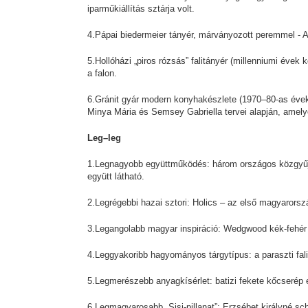
iparműkiállítás sztárja volt.
4.Pápai biedermeier tányér, márványozott peremmel - Am
5.Hollóházi „piros rózsás” falitányér (millenniumi évek
a falon.
6.Gránit gyár modern konyhakészlete (1970–80-as évek
Minya Mária és Semsey Gabriella tervei alapján, amely
Leg–leg
1.Legnagyobb együttműködés: három országos közgyűj
együtt látható.
2.Legrégebbi hazai sztori: Holics – az első magyarorsz
3.Legangolabb magyar inspiráció: Wedgwood kék-fehér k
4.Leggyakoribb hagyományos tárgytípus: a paraszti falit
5.Legmerészebb anyagkísérlet: batizi fekete kőcserép e
6.Legmagyarosabb „Sisi-pillanat”: Erzsébet királyné sc