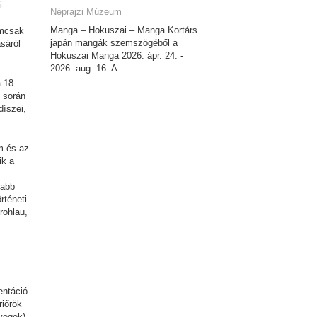
i
Néprajzi Múzeum
Manga – Hokuszai – Manga Kortárs
emcsak
japán mangák szemszögéből a
sáról
Hokuszai Manga 2026. ápr. 24. -
2026. aug. 16. A…
 18.
d során
díszei,
m és az
ik a
sabb
rténeti
rohlau,
entáció
riőrök
övegek)