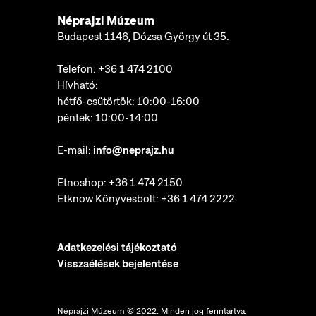
Néprajzi Múzeum
Budapest 1146, Dózsa György út 35.
Telefon:
+36 1 474 2100
Hívható:
hétfő-csütörtök: 10:00-16:00
péntek: 10:00-14:00
E-mail:
info@neprajz.hu
Etnoshop:
+36 1 474 2150
Etknow Könyvesbolt:
+36 1 474 2222
Adatkezelési tájékoztató
Visszaélések bejelentése
Néprajzi Múzeum © 2022. Minden jog fenntartva.