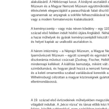
alakulásáról. A Hétköznapi luxus. A királyné asztalátó
Múzeum és a Magyar Nemzeti Múzeum együttműködésébe
étkészletek eleganciájától a parasztházak falait díszí
ugyanannak az anyagnak a sokféle felhasználásával tal
vagy a modern formatervezés kialakulásáról.
A keménycserép – vagy más néven kőedény – egy 1100–
század első felében indult hódító útjára Angliából. Néh
a hazai műhelyek és gyárak keménycserépből készült te
és helyet kaptak az uralkodói asztalokon is.
A három intézmény – a Néprajzi Múzeum, a Magyar N
Iparművészeti Múzeum – együtt szereplő és egymást kie
díszkerámia művészi csúcsait (Zsolnay, Fischer, Hollóhá
mindennapi kellékeit. A kiállítás bemutatja, miként v
szimbólumává, és hogyan járult hozzá a nemzeti forman
és a keleti ornamentika szabad variálásával keresték a
Wilhelmsburg) célzottan a magyar közönségnek gyártot
ellentmondásossá.
A 19. század első évtizedeinek műhelyekben megszülető
világából indultak. A „bécsi rózsa” és társai előbb kéz
falaira, később sablonokkal, nagy szériákban terjedtek