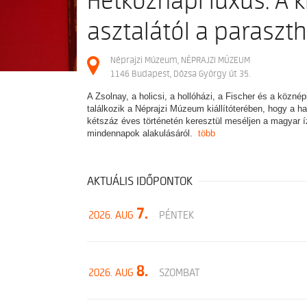
Hétköznapi luxus. A k
asztalától a paraszt
Néprajzi Múzeum, NÉPRAJZI MÚZEUM
1146 Budapest, Dózsa György út 35.
A Zsolnay, a holicsi, a hollóházi, a Fischer és a közné
találkozik a Néprajzi Múzeum kiállítóterében, hogy a
kétszáz éves történetén keresztül meséljen a magyar ízl
mindennapok alakulásáról.
több
AKTUÁLIS IDŐPONTOK
7.
2026. AUG
PÉNTEK
8.
2026. AUG
SZOMBAT