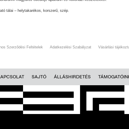
tó tálai – helytakarékos, korszerű, szép.
ános Szerződési Feltételek
Adatkezelési Szabályzat
Vásárlási tájékozt
KAPCSOLAT
SAJTÓ
ÁLLÁSHIRDETÉS
TÁMOGATÓIN