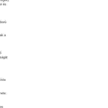
or és
áború
ak a
ő
sságát
ista
nete:
-os