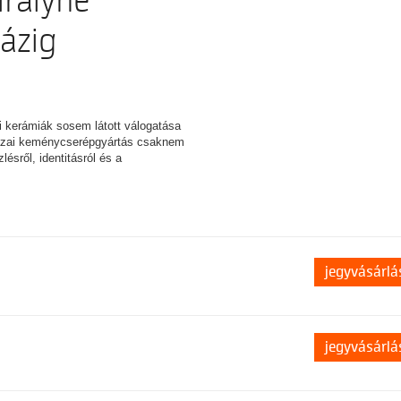
irályné
házig
pi kerámiák sosem látott válogatása
 hazai keménycserépgyártás csaknem
ésről, identitásról és a
jegyvásárlá
jegyvásárlá