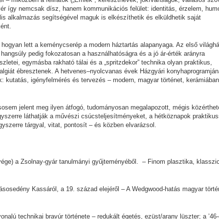
yér így nemcsak dísz, hanem kommunikációs felület: identitás, érzelem, hum
ális alkalmazás segítségével maguk is elkészíthetik és elküldhetik saját
ként.
va, hogyan lett a keménycserép a modern háztartás alapanyaga. Az első világh
a hangsúly pedig fokozatosan a használhatóságra és a jó ár-érték arányra
szletei, egymásba rakható tálai és a „spritzdekor” technika olyan praktikus,
ztalgiát ébresztenek. A hetvenes–nyolcvanas évek Házgyári konyhaprogramján
ak: kutatás, igényfelmérés és tervezés – modern, magyar történet, kerámiában
sem jelent meg ilyen átfogó, tudományosan megalapozott, mégis közérthet
gyszerre láthatják a művészi csúcsteljesítményeket, a hétköznapok praktiku
yszerre tárgyal, vitat, pontosít – és közben elvarázsol.
ége) a Zsolnay-gyár tanulmányi gyűjteményéből. – Finom plasztika, klasszic
ásosedény Kassáról, a 19. század elejéről – A Wedgwood-hatás magyar törté
alú technikai bravúr története – redukált égetés, ezüst/arany lüszter; a ’46