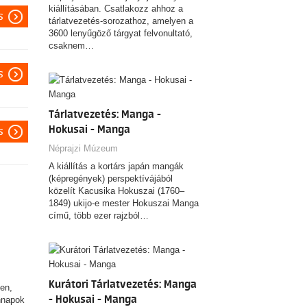
kiállításában. Csatlakozz ahhoz a
s
tárlatvezetés-sorozathoz, amelyen a
3600 lenyűgöző tárgyat felvonultató,
csaknem…
s
Tárlatvezetés: Manga -
Hokusai - Manga
s
Néprajzi Múzeum
A kiállítás a kortárs japán mangák
(képregények) perspektívájából
közelít Kacusika Hokuszai (1760–
1849) ukijo-e mester Hokuszai Manga
című, több ezer rajzból…
Kurátori Tárlatvezetés: Manga
ben,
- Hokusai - Manga
nnapok