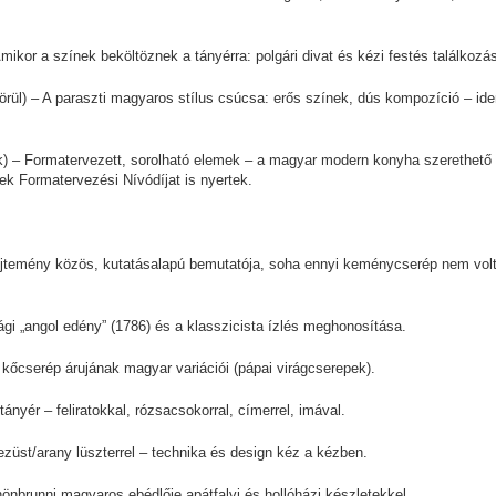
ikor a színek beköltöznek a tányérra: polgári divat és kézi festés találkozá
 körül) – A paraszti magyaros stílus csúcsa: erős színek, dús kompozíció – ide
) – Formatervezett, sorolható elemek – a magyar modern konyha szerethető 
ek Formatervezési Nívódíjat is nyertek.
temény közös, kutatásalapú bemutatója, soha ennyi keménycserép nem vol
ági „angol edény” (1786) és a klasszicista ízlés meghonosítása.
őcserép árujának magyar variációi (pápai virágcserepek).
ányér – feliratokkal, rózsacsokorral, címerrel, imával.
züst/arany lüszterrel – technika és design kéz a kézben.
hönbrunni magyaros ebédlője apátfalvi és hollóházi készletekkel.