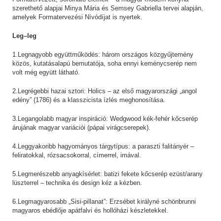
szerethető alapjai Minya Mária és Semsey Gabriella tervei alapján,
amelyek Formatervezési Nívódíjat is nyertek.
Leg–leg
1.Legnagyobb együttműködés: három országos közgyűjtemény
közös, kutatásalapú bemutatója, soha ennyi keménycserép nem
volt még együtt látható.
2.Legrégebbi hazai sztori: Holics – az első magyarországi „angol
edény” (1786) és a klasszicista ízlés meghonosítása.
3.Legangolabb magyar inspiráció: Wedgwood kék-fehér kőcserép
árujának magyar variációi (pápai virágcserepek).
4.Leggyakoribb hagyományos tárgytípus: a paraszti falitányér –
feliratokkal, rózsacsokorral, címerrel, imával.
5.Legmerészebb anyagkísérlet: batizi fekete kőcserép ezüst/arany
lüszterrel – technika és design kéz a kézben.
6.Legmagyarosabb „Sisi-pillanat”: Erzsébet királyné schönbrunni
magyaros ebédlője apátfalvi és hollóházi készletekkel.