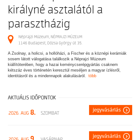
királyné asztalától a
parasztházig
Néprajzi Múzeum, NÉPRAJZI MÚZEUM
1146 Budapest, Dózsa György út 35.
A Zsolnay, a holicsi, a hollóházi, a Fischer és a köznépi kerámiák
sosem látott válogatása találkozik a Néprajzi Múzeum
kiállítóterében, hogy a hazai keménycserépgyártás csaknem
kétszáz éves történetén keresztül meséljen a magyar ízlésről,
identitásról és a mindennapok alakulásáról.
több
AKTUÁLIS IDŐPONTOK
jegyvásárlás
8.
2026. AUG
SZOMBAT
jegyvásárlás
9.
2026. AUG
VASÁRNAP