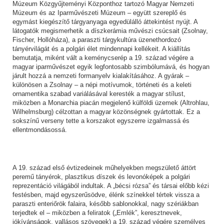
Múzeum Közgyűjteményi Központhoz tartozó Magyar Nemzeti
Múzeum és az Iparművészeti Múzeum – együtt szereplő és
egymást kiegészítő tárgyanyaga egyedülálló áttekintést nyújt. A
látogatók megismerhetik a díszkerámia művészi csúcsait (Zsolnay,
Fischer, Hollóháza), a paraszti tárgykultúra üzenethordozó
tányérvilágát és a polgári élet mindennapi kellékeit. A kiállítás
bemutatja, miként vált a keménycserép a 19. század végére a
magyar iparművészet egyik legfontosabb szimbólumává, és hogyan
járult hozzá a nemzeti formanyelv kialakításához. A gyárak –
különösen a Zsolnay – a népi motívumok, történeti és a keleti
ornamentika szabad variálásával keresték a magyar stílust,
miközben a Monarchia piacán megjelenő külföldi üzemek (Altrohlau,
Wilhelmsburg) célzottan a magyar közönségnek gyártottak. Ez a
sokszínű verseny tette a korszakot egyszerre izgalmassá és
ellentmondásossá.
A 19. század első évtizedeinek műhelyekben megszülető áttört
peremű tányérok, plasztikus díszek és levonóképek a polgári
reprezentáció világából indultak. A „bécsi rózsa” és társai előbb kézi
festésben, majd egyszerűsödve, élénk színekkel tértek vissza a
paraszti enteriőrök falaira, később sablonokkal, nagy szériákban
terjedtek el – miközben a feliratok („Emlék”, keresztnevek,
jókívánságok, vallásos szövegek) a 19. század végére személyes