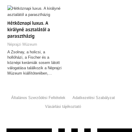
Hősök…
Hétköznapi luxus. A
királyné asztalától a
parasztházig
Néprajzi Múzeum
A Zsolnay, a holicsi, a
hollóházi, a Fischer és a
köznépi kerámiák sosem látott
válogatása találkozik a Néprajzi
Múzeum kiállítóterében,…
Általános Szerződési Feltételek
Adatkezelési Szabályzat
Vásárlási tájékoztató