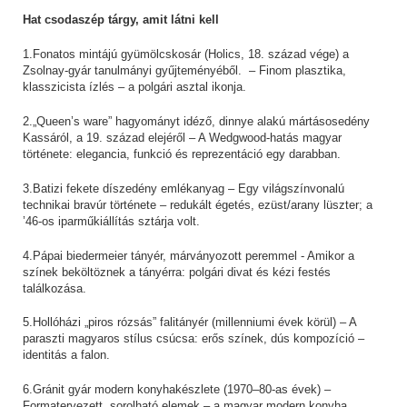
Hat csodaszép tárgy, amit látni kell
1.Fonatos mintájú gyümölcskosár (Holics, 18. század vége) a
Zsolnay-gyár tanulmányi gyűjteményéből. – Finom plasztika,
klasszicista ízlés – a polgári asztal ikonja.
2.„Queen’s ware” hagyományt idéző, dinnye alakú mártásosedény
Kassáról, a 19. század elejéről – A Wedgwood-hatás magyar
története: elegancia, funkció és reprezentáció egy darabban.
3.Batizi fekete díszedény emlékanyag – Egy világszínvonalú
technikai bravúr története – redukált égetés, ezüst/arany lüszter; a
’46-os iparműkiállítás sztárja volt.
4.Pápai biedermeier tányér, márványozott peremmel - Amikor a
színek beköltöznek a tányérra: polgári divat és kézi festés
találkozása.
5.Hollóházi „piros rózsás” falitányér (millenniumi évek körül) – A
paraszti magyaros stílus csúcsa: erős színek, dús kompozíció –
identitás a falon.
6.Gránit gyár modern konyhakészlete (1970–80-as évek) –
Formatervezett, sorolható elemek – a magyar modern konyha