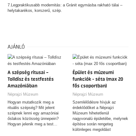
7.Legpraktikusabb modernitás: a Gránit egymásba rakható tálai –
helytakarékos, korszerű, szép.
AJÁNLÓ
A szépség rítusai –
Épület és múzeumi
Tolldísz és testfestés
funkciók - séta (max 20
Amazóniában
fős csoportban)
Néprajzi Múzeum
Néprajzi Múzeum
Hogyan mutatkozik meg a
Szemlélődésre hívjuk az
rituális szépség? Mit jelent
érdeklődőket a Néprajzi
szépnek lenni egy amazóniai
Múzeum hihetetlenül
őslakos közösség ünnepein?
nagyvonalú épületébe, melynek
Hogyan jelenik meg a test…
építése során rengeteg
különleges megoldást
alkalmaztak. Találkozási pont: