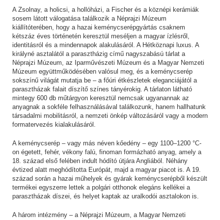
A Zsolnay, a holicsi, a hollóházi, a Fischer és a köznépi kerámiák
sosem látott válogatása találkozik a Néprajzi Múzeum
kiállítóterében, hogy a hazai keménycserépgyártás csaknem
kétszáz éves történetén keresztül meséljen a magyar ízlésről,
identitásról és a mindennapok alakulásáról. A Hétköznapi luxus. A
királyné asztalától a parasztházig című nagyszabású tárlat a
Néprajzi Múzeum, az Iparművészeti Múzeum és a Magyar Nemzeti
Múzeum együttműködésében valósul meg, és a keménycserép
sokszínű világát mutatja be – a főúri étkészletek eleganciájától a
parasztházak falait díszítő színes tányérokig. A tárlaton látható
mintegy 600 db műtárgyon keresztül nemcsak ugyanannak az
anyagnak a sokféle felhasználásával találkozunk, hanem hallhatunk
társadalmi mobilitásról, a nemzeti önkép változásáról vagy a modern
formatervezés kialakulásáról.
A keménycserép – vagy más néven kőedény – egy 1100–1200 °C-
on égetett, fehér, vékony falú, finoman formázható anyag, amely a
18. század első felében indult hódító útjára Angliából. Néhány
évtized alatt meghódította Európát, majd a magyar piacot is. A 19.
század során a hazai műhelyek és gyárak keménycserépből készült
termékei egyszerre lettek a polgári otthonok elegáns kellékei a
parasztházak díszei, és helyet kaptak az uralkodói asztalokon is.
A három intézmény – a Néprajzi Múzeum, a Magyar Nemzeti