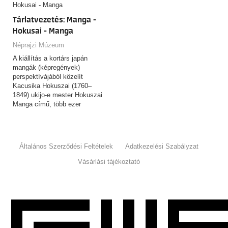
Tárlatvezetés: Manga -
Hokusai - Manga
Néprajzi Múzeum
A kiállítás a kortárs japán
mangák (képregények)
perspektívájából közelít
Kacusika Hokuszai (1760–
1849) ukijo-e mester Hokuszai
Manga című, több ezer
rajzból…
Általános Szerződési Feltételek
Adatkezelési Szabályzat
Vásárlási tájékoztató