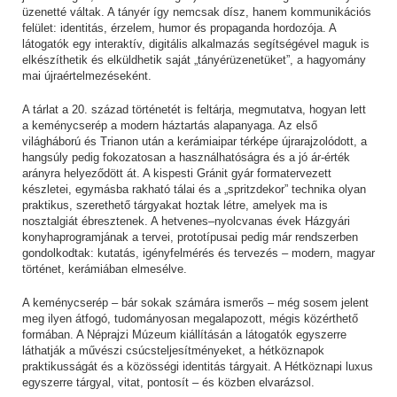
üzenetté váltak. A tányér így nemcsak dísz, hanem kommunikációs
felület: identitás, érzelem, humor és propaganda hordozója. A
látogatók egy interaktív, digitális alkalmazás segítségével maguk is
elkészíthetik és elküldhetik saját „tányérüzenetüket”, a hagyomány
mai újraértelmezéseként.
A tárlat a 20. század történetét is feltárja, megmutatva, hogyan lett
a keménycserép a modern háztartás alapanyaga. Az első
világháború és Trianon után a kerámiaipar térképe újrarajzolódott, a
hangsúly pedig fokozatosan a használhatóságra és a jó ár-érték
arányra helyeződött át. A kispesti Gránit gyár formatervezett
készletei, egymásba rakható tálai és a „spritzdekor” technika olyan
praktikus, szerethető tárgyakat hoztak létre, amelyek ma is
nosztalgiát ébresztenek. A hetvenes–nyolcvanas évek Házgyári
konyhaprogramjának a tervei, prototípusai pedig már rendszerben
gondolkodtak: kutatás, igényfelmérés és tervezés – modern, magyar
történet, kerámiában elmesélve.
A keménycserép – bár sokak számára ismerős – még sosem jelent
meg ilyen átfogó, tudományosan megalapozott, mégis közérthető
formában. A Néprajzi Múzeum kiállításán a látogatók egyszerre
láthatják a művészi csúcsteljesítményeket, a hétköznapok
praktikusságát és a közösségi identitás tárgyait. A Hétköznapi luxus
egyszerre tárgyal, vitat, pontosít – és közben elvarázsol.