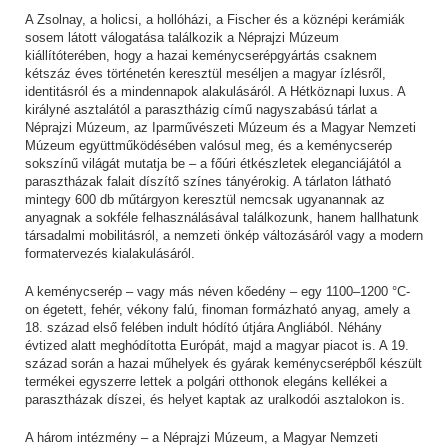
A Zsolnay, a holicsi, a hollóházi, a Fischer és a köznépi kerámiák
sosem látott válogatása találkozik a Néprajzi Múzeum
kiállítóterében, hogy a hazai keménycserépgyártás csaknem
kétszáz éves történetén keresztül meséljen a magyar ízlésről,
identitásról és a mindennapok alakulásáról. A Hétköznapi luxus. A
királyné asztalától a parasztházig című nagyszabású tárlat a
Néprajzi Múzeum, az Iparművészeti Múzeum és a Magyar Nemzeti
Múzeum együttműködésében valósul meg, és a keménycserép
sokszínű világát mutatja be – a főúri étkészletek eleganciájától a
parasztházak falait díszítő színes tányérokig. A tárlaton látható
mintegy 600 db műtárgyon keresztül nemcsak ugyanannak az
anyagnak a sokféle felhasználásával találkozunk, hanem hallhatunk
társadalmi mobilitásról, a nemzeti önkép változásáról vagy a modern
formatervezés kialakulásáról.
A keménycserép – vagy más néven kőedény – egy 1100–1200 °C-
on égetett, fehér, vékony falú, finoman formázható anyag, amely a
18. század első felében indult hódító útjára Angliából. Néhány
évtized alatt meghódította Európát, majd a magyar piacot is. A 19.
század során a hazai műhelyek és gyárak keménycserépből készült
termékei egyszerre lettek a polgári otthonok elegáns kellékei a
parasztházak díszei, és helyet kaptak az uralkodói asztalokon is.
A három intézmény – a Néprajzi Múzeum, a Magyar Nemzeti