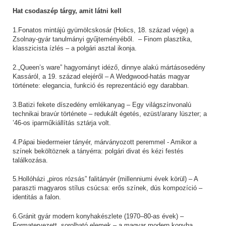
Hat csodaszép tárgy, amit látni kell
1.Fonatos mintájú gyümölcskosár (Holics, 18. század vége) a
Zsolnay-gyár tanulmányi gyűjteményéből. – Finom plasztika,
klasszicista ízlés – a polgári asztal ikonja.
2.„Queen’s ware” hagyományt idéző, dinnye alakú mártásosedény
Kassáról, a 19. század elejéről – A Wedgwood-hatás magyar
története: elegancia, funkció és reprezentáció egy darabban.
3.Batizi fekete díszedény emlékanyag – Egy világszínvonalú
technikai bravúr története – redukált égetés, ezüst/arany lüszter; a
’46-os iparműkiállítás sztárja volt.
4.Pápai biedermeier tányér, márványozott peremmel - Amikor a
színek beköltöznek a tányérra: polgári divat és kézi festés
találkozása.
5.Hollóházi „piros rózsás” falitányér (millenniumi évek körül) – A
paraszti magyaros stílus csúcsa: erős színek, dús kompozíció –
identitás a falon.
6.Gránit gyár modern konyhakészlete (1970–80-as évek) –
Formatervezett, sorolható elemek – a magyar modern konyha