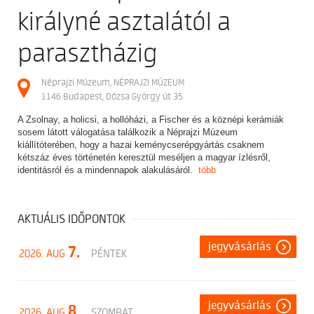
királyné asztalától a
parasztházig
Néprajzi Múzeum, NÉPRAJZI MÚZEUM
1146 Budapest, Dózsa György út 35.
A Zsolnay, a holicsi, a hollóházi, a Fischer és a köznépi kerámiák
sosem látott válogatása találkozik a Néprajzi Múzeum
kiállítóterében, hogy a hazai keménycserépgyártás csaknem
kétszáz éves történetén keresztül meséljen a magyar ízlésről,
identitásról és a mindennapok alakulásáról.
több
AKTUÁLIS IDŐPONTOK
jegyvásárlás
7.
2026. AUG
PÉNTEK
jegyvásárlás
8.
2026. AUG
SZOMBAT