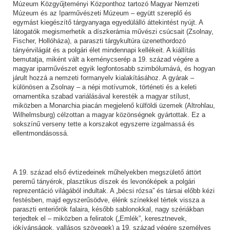
Múzeum Közgyűjteményi Központhoz tartozó Magyar Nemzeti
Múzeum és az Iparművészeti Múzeum – együtt szereplő és
egymást kiegészítő tárgyanyaga egyedülálló áttekintést nyújt. A
látogatók megismerhetik a díszkerámia művészi csúcsait (Zsolnay,
Fischer, Hollóháza), a paraszti tárgykultúra üzenethordozó
tányérvilágát és a polgári élet mindennapi kellékeit. A kiállítás
bemutatja, miként vált a keménycserép a 19. század végére a
magyar iparművészet egyik legfontosabb szimbólumává, és hogyan
járult hozzá a nemzeti formanyelv kialakításához. A gyárak –
különösen a Zsolnay – a népi motívumok, történeti és a keleti
ornamentika szabad variálásával keresték a magyar stílust,
miközben a Monarchia piacán megjelenő külföldi üzemek (Altrohlau,
Wilhelmsburg) célzottan a magyar közönségnek gyártottak. Ez a
sokszínű verseny tette a korszakot egyszerre izgalmassá és
ellentmondásossá.
A 19. század első évtizedeinek műhelyekben megszülető áttört
peremű tányérok, plasztikus díszek és levonóképek a polgári
reprezentáció világából indultak. A „bécsi rózsa” és társai előbb kézi
festésben, majd egyszerűsödve, élénk színekkel tértek vissza a
paraszti enteriőrök falaira, később sablonokkal, nagy szériákban
terjedtek el – miközben a feliratok („Emlék”, keresztnevek,
jókívánságok, vallásos szövegek) a 19. század végére személyes