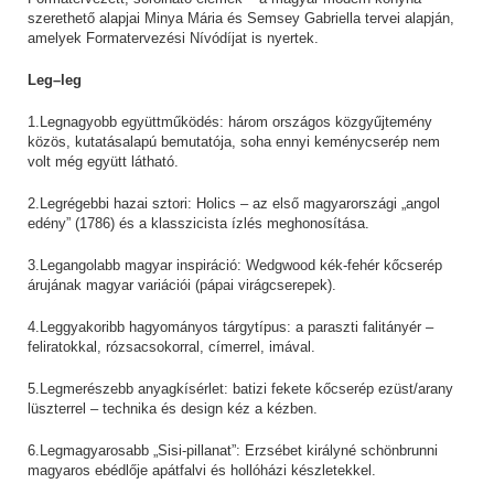
szerethető alapjai Minya Mária és Semsey Gabriella tervei alapján,
amelyek Formatervezési Nívódíjat is nyertek.
Leg–leg
1.Legnagyobb együttműködés: három országos közgyűjtemény
közös, kutatásalapú bemutatója, soha ennyi keménycserép nem
volt még együtt látható.
2.Legrégebbi hazai sztori: Holics – az első magyarországi „angol
edény” (1786) és a klasszicista ízlés meghonosítása.
3.Legangolabb magyar inspiráció: Wedgwood kék-fehér kőcserép
árujának magyar variációi (pápai virágcserepek).
4.Leggyakoribb hagyományos tárgytípus: a paraszti falitányér –
feliratokkal, rózsacsokorral, címerrel, imával.
5.Legmerészebb anyagkísérlet: batizi fekete kőcserép ezüst/arany
lüszterrel – technika és design kéz a kézben.
6.Legmagyarosabb „Sisi-pillanat”: Erzsébet királyné schönbrunni
magyaros ebédlője apátfalvi és hollóházi készletekkel.