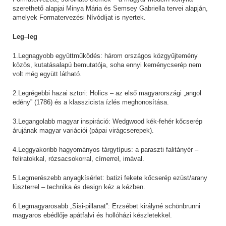
szerethető alapjai Minya Mária és Semsey Gabriella tervei alapján,
amelyek Formatervezési Nívódíjat is nyertek.
Leg–leg
1.Legnagyobb együttműködés: három országos közgyűjtemény
közös, kutatásalapú bemutatója, soha ennyi keménycserép nem
volt még együtt látható.
2.Legrégebbi hazai sztori: Holics – az első magyarországi „angol
edény” (1786) és a klasszicista ízlés meghonosítása.
3.Legangolabb magyar inspiráció: Wedgwood kék-fehér kőcserép
árujának magyar variációi (pápai virágcserepek).
4.Leggyakoribb hagyományos tárgytípus: a paraszti falitányér –
feliratokkal, rózsacsokorral, címerrel, imával.
5.Legmerészebb anyagkísérlet: batizi fekete kőcserép ezüst/arany
lüszterrel – technika és design kéz a kézben.
6.Legmagyarosabb „Sisi-pillanat”: Erzsébet királyné schönbrunni
magyaros ebédlője apátfalvi és hollóházi készletekkel.