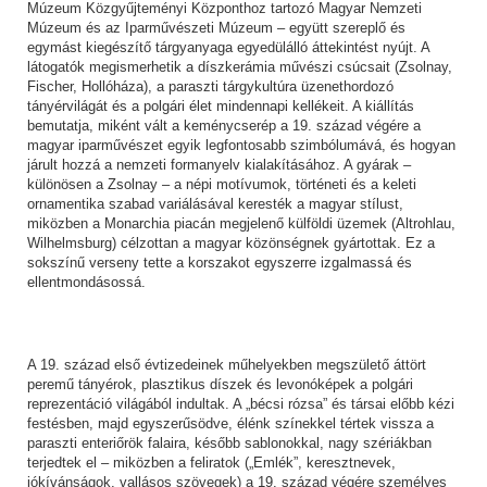
Múzeum Közgyűjteményi Központhoz tartozó Magyar Nemzeti
Múzeum és az Iparművészeti Múzeum – együtt szereplő és
egymást kiegészítő tárgyanyaga egyedülálló áttekintést nyújt. A
látogatók megismerhetik a díszkerámia művészi csúcsait (Zsolnay,
Fischer, Hollóháza), a paraszti tárgykultúra üzenethordozó
tányérvilágát és a polgári élet mindennapi kellékeit. A kiállítás
bemutatja, miként vált a keménycserép a 19. század végére a
magyar iparművészet egyik legfontosabb szimbólumává, és hogyan
járult hozzá a nemzeti formanyelv kialakításához. A gyárak –
különösen a Zsolnay – a népi motívumok, történeti és a keleti
ornamentika szabad variálásával keresték a magyar stílust,
miközben a Monarchia piacán megjelenő külföldi üzemek (Altrohlau,
Wilhelmsburg) célzottan a magyar közönségnek gyártottak. Ez a
sokszínű verseny tette a korszakot egyszerre izgalmassá és
ellentmondásossá.
A 19. század első évtizedeinek műhelyekben megszülető áttört
peremű tányérok, plasztikus díszek és levonóképek a polgári
reprezentáció világából indultak. A „bécsi rózsa” és társai előbb kézi
festésben, majd egyszerűsödve, élénk színekkel tértek vissza a
paraszti enteriőrök falaira, később sablonokkal, nagy szériákban
terjedtek el – miközben a feliratok („Emlék”, keresztnevek,
jókívánságok, vallásos szövegek) a 19. század végére személyes