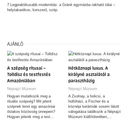
7.Legpraktikusabb modernitás: a Gránit egymásba rakható tálai –
helytakarékos, korszerű, szép.
AJÁNLÓ
A szépség rítusai –
Hétköznapi luxus. A
Tolldísz és testfestés
királyné asztalától a
Amazóniában
parasztházig
Néprajzi Múzeum
Néprajzi Múzeum
Hogyan mutatkozik meg a
A Zsolnay, a holicsi, a
rituális szépség? Mit jelent
hollóházi, a Fischer és a
szépnek lenni egy amazóniai
köznépi kerámiák sosem látott
őslakos közösség ünnepein?
válogatása találkozik a Néprajzi
Hogyan jelenik meg a test…
Múzeum kiállítóterében,…