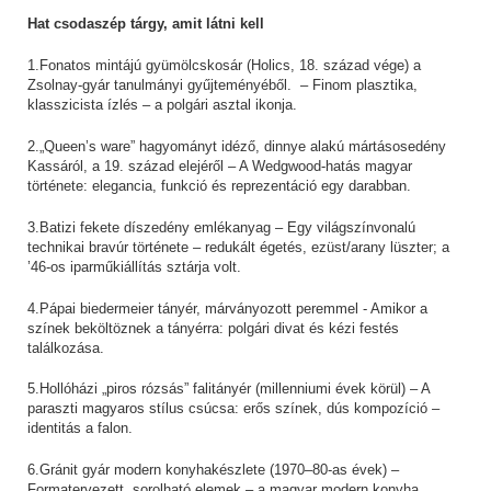
Hat csodaszép tárgy, amit látni kell
1.Fonatos mintájú gyümölcskosár (Holics, 18. század vége) a
Zsolnay-gyár tanulmányi gyűjteményéből. – Finom plasztika,
klasszicista ízlés – a polgári asztal ikonja.
2.„Queen’s ware” hagyományt idéző, dinnye alakú mártásosedény
Kassáról, a 19. század elejéről – A Wedgwood-hatás magyar
története: elegancia, funkció és reprezentáció egy darabban.
3.Batizi fekete díszedény emlékanyag – Egy világszínvonalú
technikai bravúr története – redukált égetés, ezüst/arany lüszter; a
’46-os iparműkiállítás sztárja volt.
4.Pápai biedermeier tányér, márványozott peremmel - Amikor a
színek beköltöznek a tányérra: polgári divat és kézi festés
találkozása.
5.Hollóházi „piros rózsás” falitányér (millenniumi évek körül) – A
paraszti magyaros stílus csúcsa: erős színek, dús kompozíció –
identitás a falon.
6.Gránit gyár modern konyhakészlete (1970–80-as évek) –
Formatervezett, sorolható elemek – a magyar modern konyha