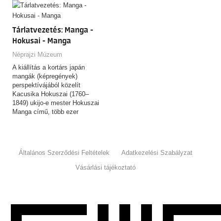
Tárlatvezetés: Manga -
Hokusai - Manga
Néprajzi Múzeum
A kiállítás a kortárs japán
mangák (képregények)
perspektívájából közelít
Kacusika Hokuszai (1760–
1849) ukijo-e mester Hokuszai
Manga című, több ezer
rajzból…
Általános Szerződési Feltételek
Adatkezelési Szabályzat
Vásárlási tájékoztató