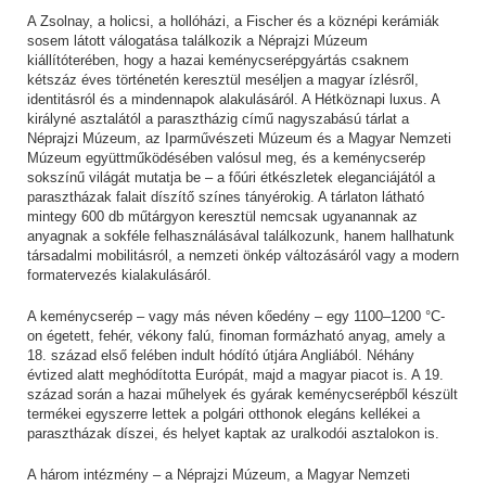
A Zsolnay, a holicsi, a hollóházi, a Fischer és a köznépi kerámiák
sosem látott válogatása találkozik a Néprajzi Múzeum
kiállítóterében, hogy a hazai keménycserépgyártás csaknem
kétszáz éves történetén keresztül meséljen a magyar ízlésről,
identitásról és a mindennapok alakulásáról. A Hétköznapi luxus. A
királyné asztalától a parasztházig című nagyszabású tárlat a
Néprajzi Múzeum, az Iparművészeti Múzeum és a Magyar Nemzeti
Múzeum együttműködésében valósul meg, és a keménycserép
sokszínű világát mutatja be – a főúri étkészletek eleganciájától a
parasztházak falait díszítő színes tányérokig. A tárlaton látható
mintegy 600 db műtárgyon keresztül nemcsak ugyanannak az
anyagnak a sokféle felhasználásával találkozunk, hanem hallhatunk
társadalmi mobilitásról, a nemzeti önkép változásáról vagy a modern
formatervezés kialakulásáról.
A keménycserép – vagy más néven kőedény – egy 1100–1200 °C-
on égetett, fehér, vékony falú, finoman formázható anyag, amely a
18. század első felében indult hódító útjára Angliából. Néhány
évtized alatt meghódította Európát, majd a magyar piacot is. A 19.
század során a hazai műhelyek és gyárak keménycserépből készült
termékei egyszerre lettek a polgári otthonok elegáns kellékei a
parasztházak díszei, és helyet kaptak az uralkodói asztalokon is.
A három intézmény – a Néprajzi Múzeum, a Magyar Nemzeti