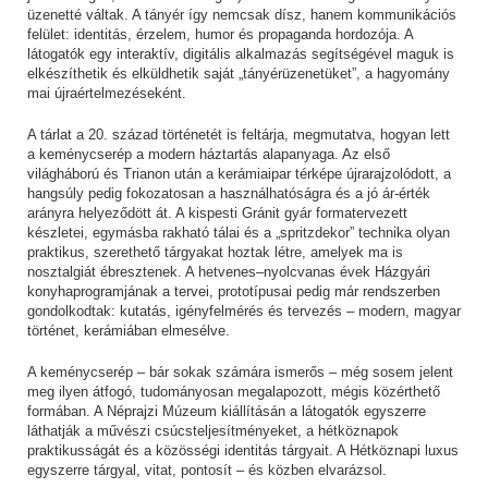
üzenetté váltak. A tányér így nemcsak dísz, hanem kommunikációs
felület: identitás, érzelem, humor és propaganda hordozója. A
látogatók egy interaktív, digitális alkalmazás segítségével maguk is
elkészíthetik és elküldhetik saját „tányérüzenetüket”, a hagyomány
mai újraértelmezéseként.
A tárlat a 20. század történetét is feltárja, megmutatva, hogyan lett
a keménycserép a modern háztartás alapanyaga. Az első
világháború és Trianon után a kerámiaipar térképe újrarajzolódott, a
hangsúly pedig fokozatosan a használhatóságra és a jó ár-érték
arányra helyeződött át. A kispesti Gránit gyár formatervezett
készletei, egymásba rakható tálai és a „spritzdekor” technika olyan
praktikus, szerethető tárgyakat hoztak létre, amelyek ma is
nosztalgiát ébresztenek. A hetvenes–nyolcvanas évek Házgyári
konyhaprogramjának a tervei, prototípusai pedig már rendszerben
gondolkodtak: kutatás, igényfelmérés és tervezés – modern, magyar
történet, kerámiában elmesélve.
A keménycserép – bár sokak számára ismerős – még sosem jelent
meg ilyen átfogó, tudományosan megalapozott, mégis közérthető
formában. A Néprajzi Múzeum kiállításán a látogatók egyszerre
láthatják a művészi csúcsteljesítményeket, a hétköznapok
praktikusságát és a közösségi identitás tárgyait. A Hétköznapi luxus
egyszerre tárgyal, vitat, pontosít – és közben elvarázsol.