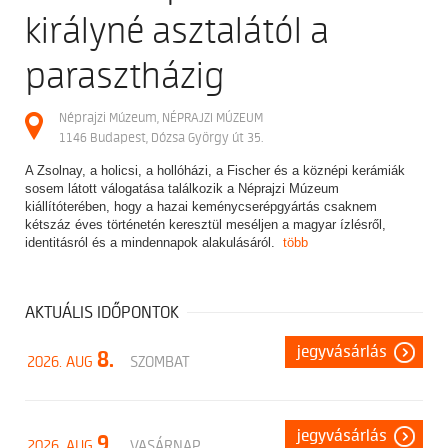
királyné asztalától a
parasztházig
Néprajzi Múzeum, NÉPRAJZI MÚZEUM
1146 Budapest, Dózsa György út 35.
A Zsolnay, a holicsi, a hollóházi, a Fischer és a köznépi kerámiák
sosem látott válogatása találkozik a Néprajzi Múzeum
kiállítóterében, hogy a hazai keménycserépgyártás csaknem
kétszáz éves történetén keresztül meséljen a magyar ízlésről,
identitásról és a mindennapok alakulásáról.
több
AKTUÁLIS IDŐPONTOK
jegyvásárlás
8.
2026. AUG
SZOMBAT
jegyvásárlás
9.
2026. AUG
VASÁRNAP