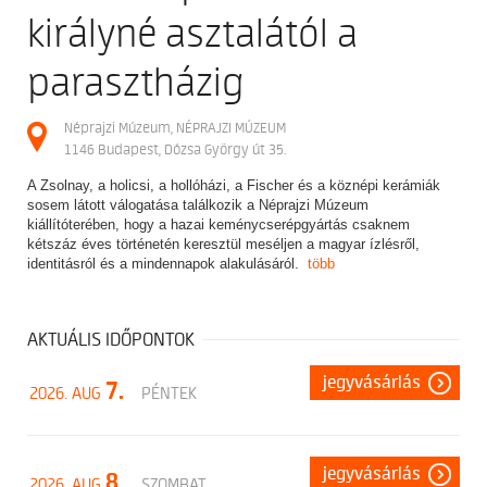
királyné asztalától a
parasztházig
Néprajzi Múzeum, NÉPRAJZI MÚZEUM
1146 Budapest, Dózsa György út 35.
A Zsolnay, a holicsi, a hollóházi, a Fischer és a köznépi kerámiák
sosem látott válogatása találkozik a Néprajzi Múzeum
kiállítóterében, hogy a hazai keménycserépgyártás csaknem
kétszáz éves történetén keresztül meséljen a magyar ízlésről,
identitásról és a mindennapok alakulásáról.
több
AKTUÁLIS IDŐPONTOK
jegyvásárlás
7.
2026. AUG
PÉNTEK
jegyvásárlás
8.
2026. AUG
SZOMBAT