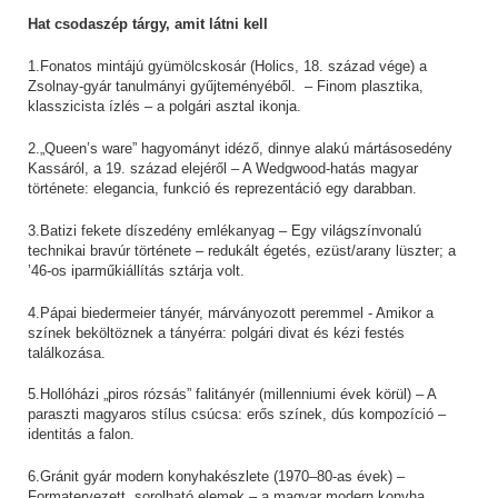
Hat csodaszép tárgy, amit látni kell
1.Fonatos mintájú gyümölcskosár (Holics, 18. század vége) a
Zsolnay-gyár tanulmányi gyűjteményéből. – Finom plasztika,
klasszicista ízlés – a polgári asztal ikonja.
2.„Queen’s ware” hagyományt idéző, dinnye alakú mártásosedény
Kassáról, a 19. század elejéről – A Wedgwood-hatás magyar
története: elegancia, funkció és reprezentáció egy darabban.
3.Batizi fekete díszedény emlékanyag – Egy világszínvonalú
technikai bravúr története – redukált égetés, ezüst/arany lüszter; a
’46-os iparműkiállítás sztárja volt.
4.Pápai biedermeier tányér, márványozott peremmel - Amikor a
színek beköltöznek a tányérra: polgári divat és kézi festés
találkozása.
5.Hollóházi „piros rózsás” falitányér (millenniumi évek körül) – A
paraszti magyaros stílus csúcsa: erős színek, dús kompozíció –
identitás a falon.
6.Gránit gyár modern konyhakészlete (1970–80-as évek) –
Formatervezett, sorolható elemek – a magyar modern konyha