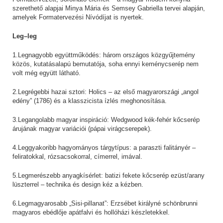
szerethető alapjai Minya Mária és Semsey Gabriella tervei alapján,
amelyek Formatervezési Nívódíjat is nyertek.
Leg–leg
1.Legnagyobb együttműködés: három országos közgyűjtemény
közös, kutatásalapú bemutatója, soha ennyi keménycserép nem
volt még együtt látható.
2.Legrégebbi hazai sztori: Holics – az első magyarországi „angol
edény” (1786) és a klasszicista ízlés meghonosítása.
3.Legangolabb magyar inspiráció: Wedgwood kék-fehér kőcserép
árujának magyar variációi (pápai virágcserepek).
4.Leggyakoribb hagyományos tárgytípus: a paraszti falitányér –
feliratokkal, rózsacsokorral, címerrel, imával.
5.Legmerészebb anyagkísérlet: batizi fekete kőcserép ezüst/arany
lüszterrel – technika és design kéz a kézben.
6.Legmagyarosabb „Sisi-pillanat”: Erzsébet királyné schönbrunni
magyaros ebédlője apátfalvi és hollóházi készletekkel.