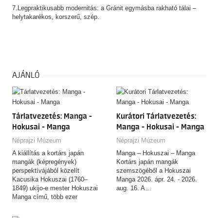
7.Legpraktikusabb modernitás: a Gránit egymásba rakható tálai –
helytakarékos, korszerű, szép.
AJÁNLÓ
Tárlatvezetés: Manga -
Kurátori Tárlatvezetés:
Hokusai - Manga
Manga - Hokusai - Manga
Néprajzi Múzeum
Néprajzi Múzeum
A kiállítás a kortárs japán
Manga – Hokuszai – Manga
mangák (képregények)
Kortárs japán mangák
perspektívájából közelít
szemszögéből a Hokuszai
Kacusika Hokuszai (1760–
Manga 2026. ápr. 24. - 2026.
1849) ukijo-e mester Hokuszai
aug. 16. A…
Manga című, több ezer
rajzból…