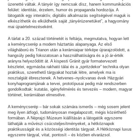
üzenetté váltak. A tányér így nemcsak dísz, hanem kommunikációs
felület: identitás, érzelem, humor és propaganda hordozója. A
látogatók egy interaktív, digitális alkalmazás segítségével maguk is
elkészíthetik és elküldhetik saját „tányérüzenetüket”, a hagyomány
mai újraértelmezéseként.
A tárlat a 20. század történetét is feltárja, megmutatva, hogyan lett
a keménycserép a modern háztartás alapanyaga. Az első
világháború és Trianon után a kerámiaipar térképe újrarajzolódott, a
hangsúly pedig fokozatosan a használhatóságra és a jó ár-érték
arányra helyeződött át. A kispesti Gránit gyár formatervezett
készletei, egymásba rakható tálai és a „spritzdekor” technika olyan
praktikus, szerethető tárgyakat hoztak létre, amelyek ma is
nosztalgiát ébresztenek. A hetvenes–nyolcvanas évek Házgyári
konyhaprogramjának a tervei, prototípusai pedig már rendszerben
gondolkodtak: kutatás, igényfelmérés és tervezés – modern, magyar
történet, kerámiában elmesélve.
A keménycserép – bár sokak számára ismerős – még sosem jelent
meg ilyen átfogó, tudományosan megalapozott, mégis közérthető
formában. A Néprajzi Múzeum kiállításán a látogatók egyszerre
láthatják a művészi csúcsteljesítményeket, a hétköznapok
praktikusságát és a közösségi identitás tárgyait. A Hétköznapi luxus
egyszerre tárgyal, vitat, pontosít – és közben elvarázsol.