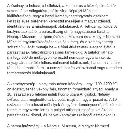
A Zsolnay, a holicsi, a hollóházi, a Fischer és a köznépi kerámiák
sosem látott válogatása találkozik a Néprajzi Múzeum
kiállítóterében, hogy a hazai keménycserépgyártás csaknem
kétszáz éves történetén keresztül meséljen a magyar ízlésről,
identitásról és a mindennapok alakulásáról. A Hétköznapi luxus. A
királyné asztalától a parasztházig című nagyszabású tárlat a
Néprajzi Múzeum, az Iparművészeti Múzeum és a Magyar Nemzeti
Múzeum együttműködésében valósul meg, és a keménycserép
sokszínű világát mutatja be – a főúri étkészletek eleganciájától a
parasztházak falait díszítő színes tányérokig. A tárlaton látható
mintegy 600 db műtárgyon keresztül nemcsak ugyanannak az
anyagnak a sokféle felhasználásával találkozunk, hanem hallhatunk
társadalmi mobilitásról, a nemzeti önkép változásáról vagy a modern
formatervezés kialakulásáról.
A keménycserép – vagy más néven kőedény – egy 1100–1200 °C-
on égetett, fehér, vékony falú, finoman formázható anyag, amely a
18. század első felében indult hódító útjára Angliából. Néhány
évtized alatt meghódította Európát, majd a magyar piacot is. A 19.
század során a hazai műhelyek és gyárak keménycserépből készült
termékei egyszerre lettek a polgári otthonok elegáns kellékei a
parasztházak díszei, és helyet kaptak az uralkodói asztalokon is.
A három intézmény – a Néprajzi Múzeum, a Magyar Nemzeti