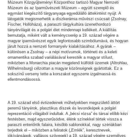
Múzeum Közgyűjteményi Központhoz tartozó Magyar Nemzeti
Múzeum és az Iparművészeti Múzeum – együtt szereplő és
egymást kiegészítő tárgyanyaga egyedülálló áttekintést nyújt. A
látogatók megismerhetik a díszkerámia művészi csúcsait (Zsolnay,
Fischer, Hollóháza), a paraszti tárgykultúra üzenethordozó
tányérvilágát és a polgári élet mindennapi kellékeit. A kiállítás
bemutatja, miként vált a keménycserép a 19. század végére a
magyar iparművészet egyik legfontosabb szimbólumává, és hogyan
járult hozzá a nemzeti formanyelv kialakításához. A gyárak –
különösen a Zsolnay – a népi motívumok, történeti és a keleti
ornamentika szabad variálásával keresték a magyar stílust,
miközben a Monarchia piacán megjelenő külföldi üzemek (Altrohlau,
Wilhelmsburg) célzottan a magyar közönségnek gyártottak. Ez a
sokszínű verseny tette a korszakot egyszerre izgalmassá és
ellentmondásossá.
A 19. század első évtizedeinek műhelyekben megszülető áttört
peremű tányérok, plasztikus díszek és levonóképek a polgári
reprezentáció világából indultak. A „bécsi rózsa” és társai előbb kézi
festésben, majd egyszerűsödve, élénk színekkel tértek vissza a
paraszti enteriőrök falaira, később sablonokkal, nagy szériákban
terjedtek el – miközben a feliratok („Emlék”, keresztnevek,
jókívánságok, vallásos szövegek) a 19. század végére személyes