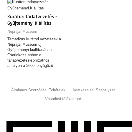
Kurátori tárlatvezetés -
Gyűjteményi Kiállítás
Néprajzi Múzeum
Tematikus kurátori vezetések a
Néprajzi Múzeum új
Gyűjteményi kiállításában.
Csatlakozz ahhoz a
tárlatvezetés-sorozathoz,
amelyen a 3600 lenyűgöző
tárgyat felvonultató,
csaknem…
Általános Szerződési Feltételek
Adatkezelési Szabályzat
Vásárlási tájékoztató