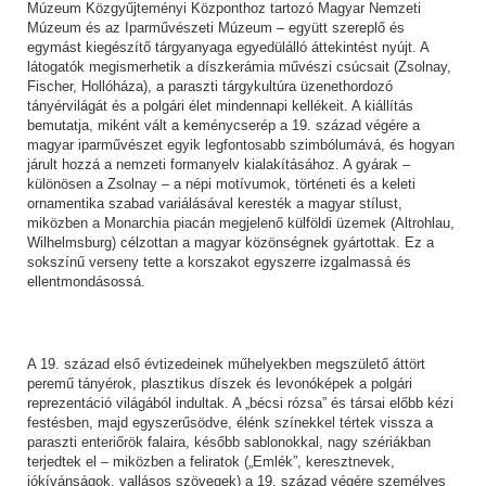
Múzeum Közgyűjteményi Központhoz tartozó Magyar Nemzeti
Múzeum és az Iparművészeti Múzeum – együtt szereplő és
egymást kiegészítő tárgyanyaga egyedülálló áttekintést nyújt. A
látogatók megismerhetik a díszkerámia művészi csúcsait (Zsolnay,
Fischer, Hollóháza), a paraszti tárgykultúra üzenethordozó
tányérvilágát és a polgári élet mindennapi kellékeit. A kiállítás
bemutatja, miként vált a keménycserép a 19. század végére a
magyar iparművészet egyik legfontosabb szimbólumává, és hogyan
járult hozzá a nemzeti formanyelv kialakításához. A gyárak –
különösen a Zsolnay – a népi motívumok, történeti és a keleti
ornamentika szabad variálásával keresték a magyar stílust,
miközben a Monarchia piacán megjelenő külföldi üzemek (Altrohlau,
Wilhelmsburg) célzottan a magyar közönségnek gyártottak. Ez a
sokszínű verseny tette a korszakot egyszerre izgalmassá és
ellentmondásossá.
A 19. század első évtizedeinek műhelyekben megszülető áttört
peremű tányérok, plasztikus díszek és levonóképek a polgári
reprezentáció világából indultak. A „bécsi rózsa” és társai előbb kézi
festésben, majd egyszerűsödve, élénk színekkel tértek vissza a
paraszti enteriőrök falaira, később sablonokkal, nagy szériákban
terjedtek el – miközben a feliratok („Emlék”, keresztnevek,
jókívánságok, vallásos szövegek) a 19. század végére személyes