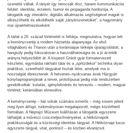
üzenetté váltak. A tányér így nemcsak dísz, hanem kommunikációs
felület: identitás, érzelem, humor és propaganda hordozója. A
látogatók egy interaktív, digitális alkalmazás segítségével maguk is
elkészíthetik és elküldhetik saját „tányérüzenetüket”, a hagyomány
mai újraértelmezéseként.
A tárlat a 20. század történetét is feltárja, megmutatva, hogyan lett
a keménycserép a modern háztartás alapanyaga. Az első
világháború és Trianon után a kerámiaipar térképe újrarajzolódott, a
hangsúly pedig fokozatosan a használhatóságra és a jó ár-érték
arányra helyeződött át. A kispesti Gránit gyár formatervezett
készletei, egymásba rakható tálai és a „spritzdekor” technika olyan
praktikus, szerethető tárgyakat hoztak létre, amelyek ma is
nosztalgiát ébresztenek. A hetvenes–nyolcvanas évek Házgyári
konyhaprogramjának a tervei, prototípusai pedig már rendszerben
gondolkodtak: kutatás, igényfelmérés és tervezés – modern, magyar
történet, kerámiában elmesélve.
A keménycserép – bár sokak számára ismerős – még sosem jelent
meg ilyen átfogó, tudományosan megalapozott, mégis közérthető
formában. A Néprajzi Múzeum kiállításán a látogatók egyszerre
láthatják a művészi csúcsteljesítményeket, a hétköznapok
praktikusságát és a közösségi identitás tárgyait. A Hétköznapi luxus
egyszerre tárgyal, vitat, pontosít – és közben elvarázsol.