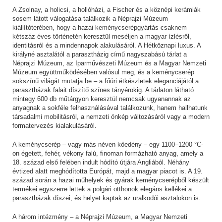
A Zsolnay, a holicsi, a hollóházi, a Fischer és a köznépi kerámiák
sosem látott válogatása találkozik a Néprajzi Múzeum
kiállítóterében, hogy a hazai keménycserépgyártás csaknem
kétszáz éves történetén keresztül meséljen a magyar ízlésről,
identitásról és a mindennapok alakulásáról. A Hétköznapi luxus. A
királyné asztalától a parasztházig című nagyszabású tárlat a
Néprajzi Múzeum, az Iparművészeti Múzeum és a Magyar Nemzeti
Múzeum együttműködésében valósul meg, és a keménycserép
sokszínű világát mutatja be – a főúri étkészletek eleganciájától a
parasztházak falait díszítő színes tányérokig. A tárlaton látható
mintegy 600 db műtárgyon keresztül nemcsak ugyanannak az
anyagnak a sokféle felhasználásával találkozunk, hanem hallhatunk
társadalmi mobilitásról, a nemzeti önkép változásáról vagy a modern
formatervezés kialakulásáról.
A keménycserép – vagy más néven kőedény – egy 1100–1200 °C-
on égetett, fehér, vékony falú, finoman formázható anyag, amely a
18. század első felében indult hódító útjára Angliából. Néhány
évtized alatt meghódította Európát, majd a magyar piacot is. A 19.
század során a hazai műhelyek és gyárak keménycserépből készült
termékei egyszerre lettek a polgári otthonok elegáns kellékei a
parasztházak díszei, és helyet kaptak az uralkodói asztalokon is.
A három intézmény – a Néprajzi Múzeum, a Magyar Nemzeti