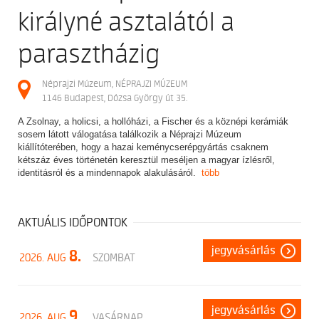
királyné asztalától a
parasztházig
Néprajzi Múzeum, NÉPRAJZI MÚZEUM
1146 Budapest, Dózsa György út 35.
A Zsolnay, a holicsi, a hollóházi, a Fischer és a köznépi kerámiák
sosem látott válogatása találkozik a Néprajzi Múzeum
kiállítóterében, hogy a hazai keménycserépgyártás csaknem
kétszáz éves történetén keresztül meséljen a magyar ízlésről,
identitásról és a mindennapok alakulásáról.
több
AKTUÁLIS IDŐPONTOK
jegyvásárlás
8.
2026. AUG
SZOMBAT
jegyvásárlás
9.
2026. AUG
VASÁRNAP