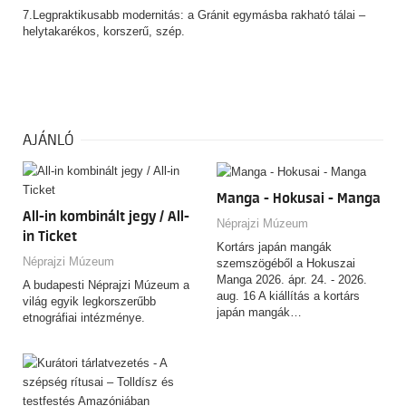
7.Legpraktikusabb modernitás: a Gránit egymásba rakható tálai –
helytakarékos, korszerű, szép.
AJÁNLÓ
Manga - Hokusai - Manga
All-in kombinált jegy / All-
Néprajzi Múzeum
in Ticket
Kortárs japán mangák
Néprajzi Múzeum
szemszögéből a Hokuszai
Manga 2026. ápr. 24. - 2026.
A budapesti Néprajzi Múzeum a
aug. 16 A kiállítás a kortárs
világ egyik legkorszerűbb
japán mangák…
etnográfiai intézménye.