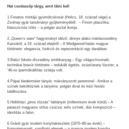
Hat csodaszép tárgy, amit látni kell
1.Fonatos mintájú gyümölcskosár (Holics, 18. század vége) a
Zsolnay-gyár tanulmányi gyűjteményéből. – Finom plasztika,
klasszicista ízlés – a polgári asztal ikonja.
2.„Queen’s ware” hagyományt idéző, dinnye alakú mártásosedény
Kassáról, a 19. század elejéről – A Wedgwood-hatás magyar
története: elegancia, funkció és reprezentáció egy darabban.
3.Batizi fekete díszedény emlékanyag – Egy világszínvonalú
technikai bravúr története – redukált égetés, ezüst/arany lüszter; a
’46-os iparműkiállítás sztárja volt.
4.Pápai biedermeier tányér, márványozott peremmel - Amikor a
színek beköltöznek a tányérra: polgári divat és kézi festés
találkozása.
5.Hollóházi „piros rózsás” falitányér (millenniumi évek körül) – A
paraszti magyaros stílus csúcsa: erős színek, dús kompozíció –
identitás a falon.
6.Gránit gyár modern konyhakészlete (1970–80-as évek) –
Formatervezett, sorolható elemek – a magyar modern konyha