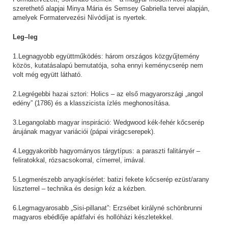
szerethető alapjai Minya Mária és Semsey Gabriella tervei alapján,
amelyek Formatervezési Nívódíjat is nyertek.
Leg–leg
1.Legnagyobb együttműködés: három országos közgyűjtemény
közös, kutatásalapú bemutatója, soha ennyi keménycserép nem
volt még együtt látható.
2.Legrégebbi hazai sztori: Holics – az első magyarországi „angol
edény” (1786) és a klasszicista ízlés meghonosítása.
3.Legangolabb magyar inspiráció: Wedgwood kék-fehér kőcserép
árujának magyar variációi (pápai virágcserepek).
4.Leggyakoribb hagyományos tárgytípus: a paraszti falitányér –
feliratokkal, rózsacsokorral, címerrel, imával.
5.Legmerészebb anyagkísérlet: batizi fekete kőcserép ezüst/arany
lüszterrel – technika és design kéz a kézben.
6.Legmagyarosabb „Sisi-pillanat”: Erzsébet királyné schönbrunni
magyaros ebédlője apátfalvi és hollóházi készletekkel.