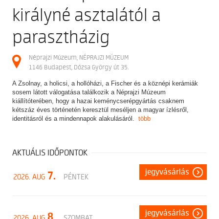
királyné asztalától a
parasztházig
Néprajzi Múzeum, NÉPRAJZI MÚZEUM
1146 Budapest, Dózsa György út 35.
A Zsolnay, a holicsi, a hollóházi, a Fischer és a köznépi kerámiák
sosem látott válogatása találkozik a Néprajzi Múzeum
kiállítóterében, hogy a hazai keménycserépgyártás csaknem
kétszáz éves történetén keresztül meséljen a magyar ízlésről,
identitásról és a mindennapok alakulásáról.
több
AKTUÁLIS IDŐPONTOK
jegyvásárlás
7.
2026. AUG
PÉNTEK
jegyvásárlás
8.
2026. AUG
SZOMBAT