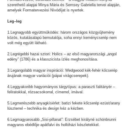
szerethető alapjai Minya Mária és Semsey Gabriella tervei alapján,
amelyek Formatervezési Nívódíjat is nyertek.
Leg–leg
1.Legnagyobb együttműködés: három országos közgyűjtemény
közös, kutatásalapú bemutatója, soha ennyi keménycserép nem
volt még együtt látható.
2.Legrégebbi hazai sztori: Holics – az első magyarországi „angol
edény” (1786) és a klasszicista ízlés meghonosítása.
3.Legangolabb magyar inspiráció: Wedgwood kék-fehér kőcserép
árujának magyar variációi (pápai virágcserepek).
4.Leggyakoribb hagyományos tárgytípus: a paraszti falitányér –
feliratokkal, rózsacsokorral, címerrel, imával.
5.Legmerészebb anyagkísérlet: batizi fekete kőcserép ezüst/arany
lüszterrel – technika és design kéz a kézben.
6.Legmagyarosabb „Sisi-pillanat”: Erzsébet királyné schönbrunni
magyaros ebédlője apátfalvi és hollóházi készletekkel.