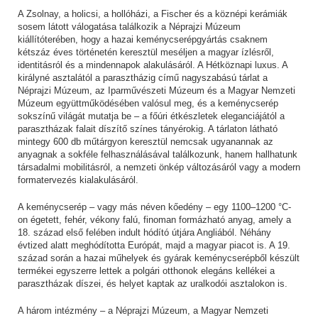
A Zsolnay, a holicsi, a hollóházi, a Fischer és a köznépi kerámiák
sosem látott válogatása találkozik a Néprajzi Múzeum
kiállítóterében, hogy a hazai keménycserépgyártás csaknem
kétszáz éves történetén keresztül meséljen a magyar ízlésről,
identitásról és a mindennapok alakulásáról. A Hétköznapi luxus. A
királyné asztalától a parasztházig című nagyszabású tárlat a
Néprajzi Múzeum, az Iparművészeti Múzeum és a Magyar Nemzeti
Múzeum együttműködésében valósul meg, és a keménycserép
sokszínű világát mutatja be – a főúri étkészletek eleganciájától a
parasztházak falait díszítő színes tányérokig. A tárlaton látható
mintegy 600 db műtárgyon keresztül nemcsak ugyanannak az
anyagnak a sokféle felhasználásával találkozunk, hanem hallhatunk
társadalmi mobilitásról, a nemzeti önkép változásáról vagy a modern
formatervezés kialakulásáról.
A keménycserép – vagy más néven kőedény – egy 1100–1200 °C-
on égetett, fehér, vékony falú, finoman formázható anyag, amely a
18. század első felében indult hódító útjára Angliából. Néhány
évtized alatt meghódította Európát, majd a magyar piacot is. A 19.
század során a hazai műhelyek és gyárak keménycserépből készült
termékei egyszerre lettek a polgári otthonok elegáns kellékei a
parasztházak díszei, és helyet kaptak az uralkodói asztalokon is.
A három intézmény – a Néprajzi Múzeum, a Magyar Nemzeti