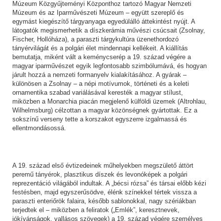
Múzeum Közgyűjteményi Központhoz tartozó Magyar Nemzeti
Múzeum és az Iparművészeti Múzeum – együtt szereplő és
egymást kiegészítő tárgyanyaga egyedülálló áttekintést nyújt. A
látogatók megismerhetik a díszkerámia művészi csúcsait (Zsolnay,
Fischer, Hollóháza), a paraszti tárgykultúra üzenethordozó
tányérvilágát és a polgári élet mindennapi kellékeit. A kiállítás
bemutatja, miként vált a keménycserép a 19. század végére a
magyar iparművészet egyik legfontosabb szimbólumává, és hogyan
járult hozzá a nemzeti formanyelv kialakításához. A gyárak –
különösen a Zsolnay – a népi motívumok, történeti és a keleti
ornamentika szabad variálásával keresték a magyar stílust,
miközben a Monarchia piacán megjelenő külföldi üzemek (Altrohlau,
Wilhelmsburg) célzottan a magyar közönségnek gyártottak. Ez a
sokszínű verseny tette a korszakot egyszerre izgalmassá és
ellentmondásossá.
A 19. század első évtizedeinek műhelyekben megszülető áttört
peremű tányérok, plasztikus díszek és levonóképek a polgári
reprezentáció világából indultak. A „bécsi rózsa” és társai előbb kézi
festésben, majd egyszerűsödve, élénk színekkel tértek vissza a
paraszti enteriőrök falaira, később sablonokkal, nagy szériákban
terjedtek el – miközben a feliratok („Emlék”, keresztnevek,
jókívánságok, vallásos szövegek) a 19. század végére személyes