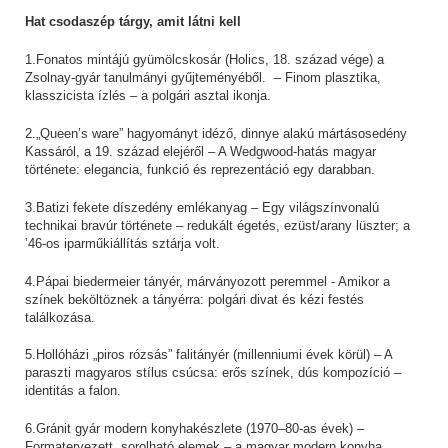
Hat csodaszép tárgy, amit látni kell
1.Fonatos mintájú gyümölcskosár (Holics, 18. század vége) a
Zsolnay-gyár tanulmányi gyűjteményéből. – Finom plasztika,
klasszicista ízlés – a polgári asztal ikonja.
2.„Queen’s ware” hagyományt idéző, dinnye alakú mártásosedény
Kassáról, a 19. század elejéről – A Wedgwood-hatás magyar
története: elegancia, funkció és reprezentáció egy darabban.
3.Batizi fekete díszedény emlékanyag – Egy világszínvonalú
technikai bravúr története – redukált égetés, ezüst/arany lüszter; a
’46-os iparműkiállítás sztárja volt.
4.Pápai biedermeier tányér, márványozott peremmel - Amikor a
színek beköltöznek a tányérra: polgári divat és kézi festés
találkozása.
5.Hollóházi „piros rózsás” falitányér (millenniumi évek körül) – A
paraszti magyaros stílus csúcsa: erős színek, dús kompozíció –
identitás a falon.
6.Gránit gyár modern konyhakészlete (1970–80-as évek) –
Formatervezett, sorolható elemek – a magyar modern konyha