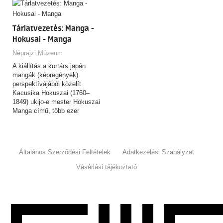
Tárlatvezetés: Manga -
Hokusai - Manga
Néprajzi Múzeum
A kiállítás a kortárs japán
mangák (képregények)
perspektívájából közelít
Kacusika Hokuszai (1760–
1849) ukijo-e mester Hokuszai
Manga című, több ezer
rajzból…
Általános Szerződési Feltételek
Adatkezelési Szabályzat
Vásárlási tájékoztató