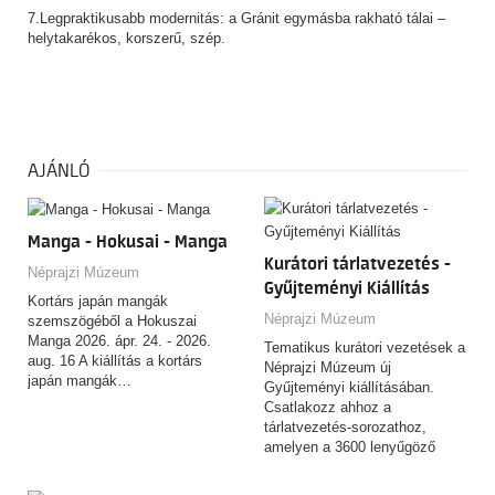
7.Legpraktikusabb modernitás: a Gránit egymásba rakható tálai –
helytakarékos, korszerű, szép.
AJÁNLÓ
Manga - Hokusai - Manga
Kurátori tárlatvezetés -
Néprajzi Múzeum
Gyűjteményi Kiállítás
Kortárs japán mangák
Néprajzi Múzeum
szemszögéből a Hokuszai
Manga 2026. ápr. 24. - 2026.
Tematikus kurátori vezetések a
aug. 16 A kiállítás a kortárs
Néprajzi Múzeum új
japán mangák…
Gyűjteményi kiállításában.
Csatlakozz ahhoz a
tárlatvezetés-sorozathoz,
amelyen a 3600 lenyűgöző
tárgyat felvonultató,
csaknem…