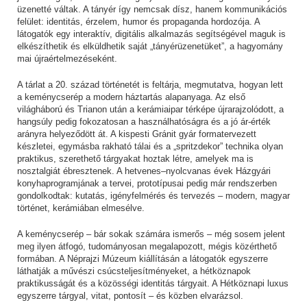
üzenetté váltak. A tányér így nemcsak dísz, hanem kommunikációs
felület: identitás, érzelem, humor és propaganda hordozója. A
látogatók egy interaktív, digitális alkalmazás segítségével maguk is
elkészíthetik és elküldhetik saját „tányérüzenetüket”, a hagyomány
mai újraértelmezéseként.
A tárlat a 20. század történetét is feltárja, megmutatva, hogyan lett
a keménycserép a modern háztartás alapanyaga. Az első
világháború és Trianon után a kerámiaipar térképe újrarajzolódott, a
hangsúly pedig fokozatosan a használhatóságra és a jó ár-érték
arányra helyeződött át. A kispesti Gránit gyár formatervezett
készletei, egymásba rakható tálai és a „spritzdekor” technika olyan
praktikus, szerethető tárgyakat hoztak létre, amelyek ma is
nosztalgiát ébresztenek. A hetvenes–nyolcvanas évek Házgyári
konyhaprogramjának a tervei, prototípusai pedig már rendszerben
gondolkodtak: kutatás, igényfelmérés és tervezés – modern, magyar
történet, kerámiában elmesélve.
A keménycserép – bár sokak számára ismerős – még sosem jelent
meg ilyen átfogó, tudományosan megalapozott, mégis közérthető
formában. A Néprajzi Múzeum kiállításán a látogatók egyszerre
láthatják a művészi csúcsteljesítményeket, a hétköznapok
praktikusságát és a közösségi identitás tárgyait. A Hétköznapi luxus
egyszerre tárgyal, vitat, pontosít – és közben elvarázsol.