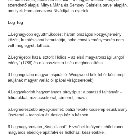
szerethető alapjai Minya Mária és Semsey Gabriella tervei alapján,
amelyek Formatervezési Nívódíjat is nyertek.
Leg–leg
1.Legnagyobb együttműködés: három országos közgyűjtemény
közös, kutatásalapú bemutatója, soha ennyi keménycserép nem
volt még együtt látható.
2.Legrégebbi hazai sztori: Holics – az első magyarországi „angol
edény” (1786) és a klasszicista ízlés meghonosítása.
3.Legangolabb magyar inspiráció: Wedgwood kék-fehér kőcserép
árujának magyar variációi (pápai virágcserepek).
4.Leggyakoribb hagyományos tárgytípus: a paraszti falitányér –
feliratokkal, rózsacsokorral, címerrel, imával.
5.Legmerészebb anyagkísérlet: batizi fekete kőcserép ezüst/arany
lüszterrel – technika és design kéz a kézben.
6.Legmagyarosabb „Sisi-pillanat”: Erzsébet királyné schönbrunni
magyaros ebédlője apátfalvi és hollóházi készletekkel.