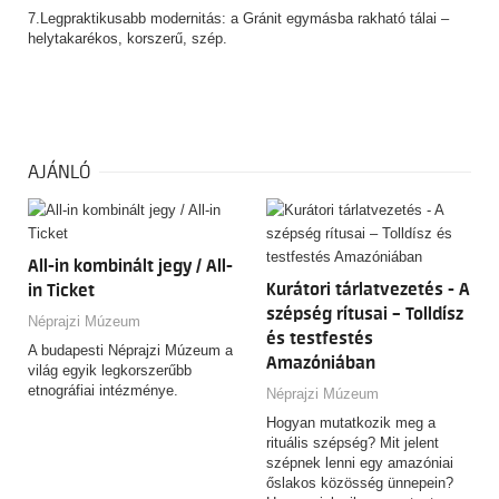
7.Legpraktikusabb modernitás: a Gránit egymásba rakható tálai –
helytakarékos, korszerű, szép.
AJÁNLÓ
All-in kombinált jegy / All-
Kurátori tárlatvezetés - A
in Ticket
szépség rítusai – Tolldísz
Néprajzi Múzeum
és testfestés
A budapesti Néprajzi Múzeum a
Amazóniában
világ egyik legkorszerűbb
etnográfiai intézménye.
Néprajzi Múzeum
Hogyan mutatkozik meg a
rituális szépség? Mit jelent
szépnek lenni egy amazóniai
őslakos közösség ünnepein?