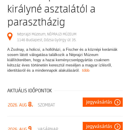
királyné asztalától a
parasztházig
Néprajzi Múzeum, NÉPRAJZI MÚZEUM
1146 Budapest, Dózsa György út 35.
A Zsolnay, a holicsi, a hollóházi, a Fischer és a köznépi kerámiák
sosem látott válogatása találkozik a Néprajzi Múzeum
kiállítóterében, hogy a hazai keménycserépgyártás csaknem
kétszáz éves történetén keresztül meséljen a magyar ízlésről,
identitásról és a mindennapok alakulásáról.
több
AKTUÁLIS IDŐPONTOK
jegyvásárlás
8.
2026. AUG
SZOMBAT
jegyvásárlás
9.
2026. AUG
VASÁRNAP