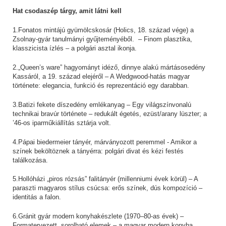
Hat csodaszép tárgy, amit látni kell
1.Fonatos mintájú gyümölcskosár (Holics, 18. század vége) a
Zsolnay-gyár tanulmányi gyűjteményéből. – Finom plasztika,
klasszicista ízlés – a polgári asztal ikonja.
2.„Queen’s ware” hagyományt idéző, dinnye alakú mártásosedény
Kassáról, a 19. század elejéről – A Wedgwood-hatás magyar
története: elegancia, funkció és reprezentáció egy darabban.
3.Batizi fekete díszedény emlékanyag – Egy világszínvonalú
technikai bravúr története – redukált égetés, ezüst/arany lüszter; a
’46-os iparműkiállítás sztárja volt.
4.Pápai biedermeier tányér, márványozott peremmel - Amikor a
színek beköltöznek a tányérra: polgári divat és kézi festés
találkozása.
5.Hollóházi „piros rózsás” falitányér (millenniumi évek körül) – A
paraszti magyaros stílus csúcsa: erős színek, dús kompozíció –
identitás a falon.
6.Gránit gyár modern konyhakészlete (1970–80-as évek) –
Formatervezett, sorolható elemek – a magyar modern konyha