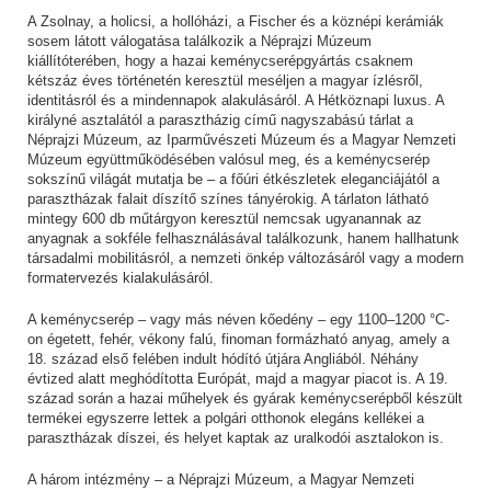
A Zsolnay, a holicsi, a hollóházi, a Fischer és a köznépi kerámiák
sosem látott válogatása találkozik a Néprajzi Múzeum
kiállítóterében, hogy a hazai keménycserépgyártás csaknem
kétszáz éves történetén keresztül meséljen a magyar ízlésről,
identitásról és a mindennapok alakulásáról. A Hétköznapi luxus. A
királyné asztalától a parasztházig című nagyszabású tárlat a
Néprajzi Múzeum, az Iparművészeti Múzeum és a Magyar Nemzeti
Múzeum együttműködésében valósul meg, és a keménycserép
sokszínű világát mutatja be – a főúri étkészletek eleganciájától a
parasztházak falait díszítő színes tányérokig. A tárlaton látható
mintegy 600 db műtárgyon keresztül nemcsak ugyanannak az
anyagnak a sokféle felhasználásával találkozunk, hanem hallhatunk
társadalmi mobilitásról, a nemzeti önkép változásáról vagy a modern
formatervezés kialakulásáról.
A keménycserép – vagy más néven kőedény – egy 1100–1200 °C-
on égetett, fehér, vékony falú, finoman formázható anyag, amely a
18. század első felében indult hódító útjára Angliából. Néhány
évtized alatt meghódította Európát, majd a magyar piacot is. A 19.
század során a hazai műhelyek és gyárak keménycserépből készült
termékei egyszerre lettek a polgári otthonok elegáns kellékei a
parasztházak díszei, és helyet kaptak az uralkodói asztalokon is.
A három intézmény – a Néprajzi Múzeum, a Magyar Nemzeti