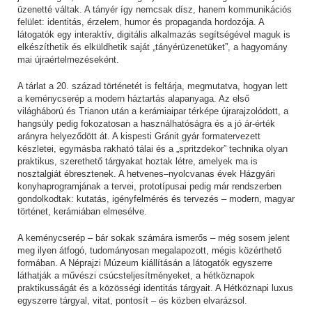
üzenetté váltak. A tányér így nemcsak dísz, hanem kommunikációs
felület: identitás, érzelem, humor és propaganda hordozója. A
látogatók egy interaktív, digitális alkalmazás segítségével maguk is
elkészíthetik és elküldhetik saját „tányérüzenetüket”, a hagyomány
mai újraértelmezéseként.
A tárlat a 20. század történetét is feltárja, megmutatva, hogyan lett
a keménycserép a modern háztartás alapanyaga. Az első
világháború és Trianon után a kerámiaipar térképe újrarajzolódott, a
hangsúly pedig fokozatosan a használhatóságra és a jó ár-érték
arányra helyeződött át. A kispesti Gránit gyár formatervezett
készletei, egymásba rakható tálai és a „spritzdekor” technika olyan
praktikus, szerethető tárgyakat hoztak létre, amelyek ma is
nosztalgiát ébresztenek. A hetvenes–nyolcvanas évek Házgyári
konyhaprogramjának a tervei, prototípusai pedig már rendszerben
gondolkodtak: kutatás, igényfelmérés és tervezés – modern, magyar
történet, kerámiában elmesélve.
A keménycserép – bár sokak számára ismerős – még sosem jelent
meg ilyen átfogó, tudományosan megalapozott, mégis közérthető
formában. A Néprajzi Múzeum kiállításán a látogatók egyszerre
láthatják a művészi csúcsteljesítményeket, a hétköznapok
praktikusságát és a közösségi identitás tárgyait. A Hétköznapi luxus
egyszerre tárgyal, vitat, pontosít – és közben elvarázsol.