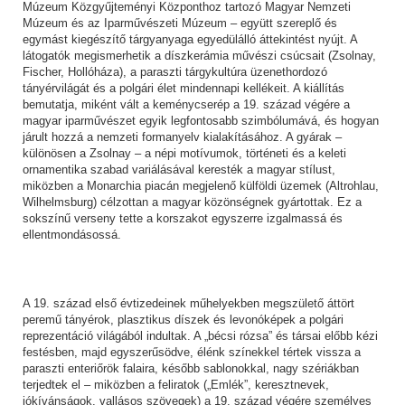
Múzeum Közgyűjteményi Központhoz tartozó Magyar Nemzeti
Múzeum és az Iparművészeti Múzeum – együtt szereplő és
egymást kiegészítő tárgyanyaga egyedülálló áttekintést nyújt. A
látogatók megismerhetik a díszkerámia művészi csúcsait (Zsolnay,
Fischer, Hollóháza), a paraszti tárgykultúra üzenethordozó
tányérvilágát és a polgári élet mindennapi kellékeit. A kiállítás
bemutatja, miként vált a keménycserép a 19. század végére a
magyar iparművészet egyik legfontosabb szimbólumává, és hogyan
járult hozzá a nemzeti formanyelv kialakításához. A gyárak –
különösen a Zsolnay – a népi motívumok, történeti és a keleti
ornamentika szabad variálásával keresték a magyar stílust,
miközben a Monarchia piacán megjelenő külföldi üzemek (Altrohlau,
Wilhelmsburg) célzottan a magyar közönségnek gyártottak. Ez a
sokszínű verseny tette a korszakot egyszerre izgalmassá és
ellentmondásossá.
A 19. század első évtizedeinek műhelyekben megszülető áttört
peremű tányérok, plasztikus díszek és levonóképek a polgári
reprezentáció világából indultak. A „bécsi rózsa” és társai előbb kézi
festésben, majd egyszerűsödve, élénk színekkel tértek vissza a
paraszti enteriőrök falaira, később sablonokkal, nagy szériákban
terjedtek el – miközben a feliratok („Emlék”, keresztnevek,
jókívánságok, vallásos szövegek) a 19. század végére személyes