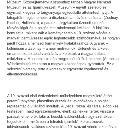
Múzeum Közgyűjteményi Központhoz tartozó Magyar Nemzeti
Múzeum és az Iparművészeti Múzeum – együtt szereplő és
egymást kiegészítő tárgyanyaga egyedülálló áttekintést nyújt. A
látogatók megismerhetik a díszkerámia művészi csúcsait (Zsolnay,
Fischer, Hollóháza), a paraszti tárgykultúra üzenethordozó
tányérvilágát és a polgári élet mindennapi kellékeit. A kiállítás
bemutatja, miként vált a keménycserép a 19. század végére a
magyar iparművészet egyik legfontosabb szimbólumává, és hogyan
járult hozzá a nemzeti formanyelv kialakításához. A gyárak –
különösen a Zsolnay – a népi motívumok, történeti és a keleti
ornamentika szabad variálásával keresték a magyar stílust,
miközben a Monarchia piacán megjelenő külföldi üzemek (Altrohlau,
Wilhelmsburg) célzottan a magyar közönségnek gyártottak. Ez a
sokszínű verseny tette a korszakot egyszerre izgalmassá és
ellentmondásossá.
A 19. század első évtizedeinek műhelyekben megszülető áttört
peremű tányérok, plasztikus díszek és levonóképek a polgári
reprezentáció világából indultak. A „bécsi rózsa” és társai előbb kézi
festésben, majd egyszerűsödve, élénk színekkel tértek vissza a
paraszti enteriőrök falaira, később sablonokkal, nagy szériákban
terjedtek el – miközben a feliratok („Emlék”, keresztnevek,
jókívánságok, vallásos szövegek) a 19. század végére személyes