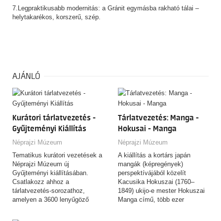
7.Legpraktikusabb modernitás: a Gránit egymásba rakható tálai –
helytakarékos, korszerű, szép.
AJÁNLÓ
Kurátori tárlatvezetés -
Tárlatvezetés: Manga -
Gyűjteményi Kiállítás
Hokusai - Manga
Néprajzi Múzeum
Néprajzi Múzeum
Tematikus kurátori vezetések a
A kiállítás a kortárs japán
Néprajzi Múzeum új
mangák (képregények)
Gyűjteményi kiállításában.
perspektívájából közelít
Csatlakozz ahhoz a
Kacusika Hokuszai (1760–
tárlatvezetés-sorozathoz,
1849) ukijo-e mester Hokuszai
amelyen a 3600 lenyűgöző
Manga című, több ezer
tárgyat felvonultató,
rajzból…
csaknem…