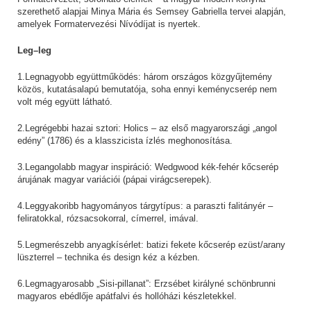
szerethető alapjai Minya Mária és Semsey Gabriella tervei alapján,
amelyek Formatervezési Nívódíjat is nyertek.
Leg–leg
1.Legnagyobb együttműködés: három országos közgyűjtemény
közös, kutatásalapú bemutatója, soha ennyi keménycserép nem
volt még együtt látható.
2.Legrégebbi hazai sztori: Holics – az első magyarországi „angol
edény” (1786) és a klasszicista ízlés meghonosítása.
3.Legangolabb magyar inspiráció: Wedgwood kék-fehér kőcserép
árujának magyar variációi (pápai virágcserepek).
4.Leggyakoribb hagyományos tárgytípus: a paraszti falitányér –
feliratokkal, rózsacsokorral, címerrel, imával.
5.Legmerészebb anyagkísérlet: batizi fekete kőcserép ezüst/arany
lüszterrel – technika és design kéz a kézben.
6.Legmagyarosabb „Sisi-pillanat”: Erzsébet királyné schönbrunni
magyaros ebédlője apátfalvi és hollóházi készletekkel.