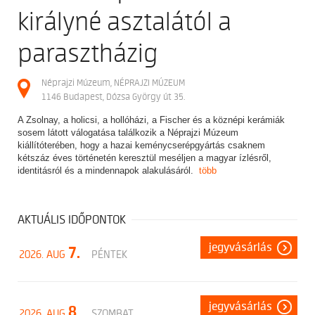
királyné asztalától a
parasztházig
Néprajzi Múzeum, NÉPRAJZI MÚZEUM
1146 Budapest, Dózsa György út 35.
A Zsolnay, a holicsi, a hollóházi, a Fischer és a köznépi kerámiák
sosem látott válogatása találkozik a Néprajzi Múzeum
kiállítóterében, hogy a hazai keménycserépgyártás csaknem
kétszáz éves történetén keresztül meséljen a magyar ízlésről,
identitásról és a mindennapok alakulásáról.
több
AKTUÁLIS IDŐPONTOK
jegyvásárlás
7.
2026. AUG
PÉNTEK
jegyvásárlás
8.
2026. AUG
SZOMBAT