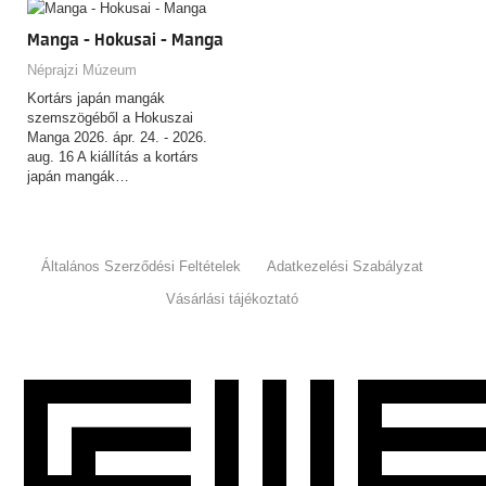
Manga - Hokusai - Manga
Néprajzi Múzeum
Kortárs japán mangák
szemszögéből a Hokuszai
Manga 2026. ápr. 24. - 2026.
aug. 16 A kiállítás a kortárs
japán mangák…
Általános Szerződési Feltételek
Adatkezelési Szabályzat
Vásárlási tájékoztató