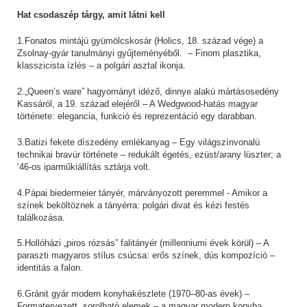
Hat csodaszép tárgy, amit látni kell
1.Fonatos mintájú gyümölcskosár (Holics, 18. század vége) a
Zsolnay-gyár tanulmányi gyűjteményéből. – Finom plasztika,
klasszicista ízlés – a polgári asztal ikonja.
2.„Queen’s ware” hagyományt idéző, dinnye alakú mártásosedény
Kassáról, a 19. század elejéről – A Wedgwood-hatás magyar
története: elegancia, funkció és reprezentáció egy darabban.
3.Batizi fekete díszedény emlékanyag – Egy világszínvonalú
technikai bravúr története – redukált égetés, ezüst/arany lüszter; a
’46-os iparműkiállítás sztárja volt.
4.Pápai biedermeier tányér, márványozott peremmel - Amikor a
színek beköltöznek a tányérra: polgári divat és kézi festés
találkozása.
5.Hollóházi „piros rózsás” falitányér (millenniumi évek körül) – A
paraszti magyaros stílus csúcsa: erős színek, dús kompozíció –
identitás a falon.
6.Gránit gyár modern konyhakészlete (1970–80-as évek) –
Formatervezett, sorolható elemek – a magyar modern konyha