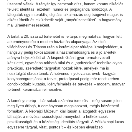
üzenetté váltak. A tányér így nemcsak dísz, hanem kommunikációs
felület: identitás, érzelem, humor és propaganda hordozója. A
látogatók egy interaktív, digitális alkalmazás segítségével maguk is
elkészíthetik és elküldhetik saját „tányérüzenetüket”, a hagyomány
mai újraértelmezéseként.
A tárlat a 20. század történetét is feltárja, megmutatva, hogyan lett
a keménycserép a modern háztartás alapanyaga. Az első
világháború és Trianon után a kerámiaipar térképe újrarajzolódott, a
hangsúly pedig fokozatosan a használhatóságra és a jó ár-érték
arányra helyeződött át. A kispesti Gránit gyár formatervezett
készletei, egymásba rakható tálai és a „spritzdekor” technika olyan
praktikus, szerethető tárgyakat hoztak létre, amelyek ma is
nosztalgiát ébresztenek. A hetvenes–nyolcvanas évek Házgyári
konyhaprogramjának a tervei, prototípusai pedig már rendszerben
gondolkodtak: kutatás, igényfelmérés és tervezés – modern, magyar
történet, kerámiában elmesélve.
A keménycserép – bár sokak számára ismerős – még sosem jelent
meg ilyen átfogó, tudományosan megalapozott, mégis közérthető
formában. A Néprajzi Múzeum kiállításán a látogatók egyszerre
láthatják a művészi csúcsteljesítményeket, a hétköznapok
praktikusságát és a közösségi identitás tárgyait. A Hétköznapi luxus
egyszerre tárgyal, vitat, pontosít – és közben elvarázsol.