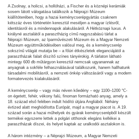
A Zsolnay, a holicsi, a hollóházi, a Fischer és a köznépi kerámiák
sosem látott válogatása találkozik a Néprajzi Múzeum
kiállítóterében, hogy a hazai keménycserépgyártás csaknem
kétszáz éves történetén keresztül meséljen a magyar ízlésről,
identitásról és a mindennapok alakulásáról. A Hétköznapi luxus. A
királyné asztalától a parasztházig című nagyszabású tárlat a
Néprajzi Múzeum, az Iparművészeti Múzeum és a Magyar Nemzeti
Múzeum együttműködésében valósul meg, és a keménycserép
sokszínű világát mutatja be – a főúri étkészletek eleganciájától a
parasztházak falait díszítő színes tányérokig. A tárlaton látható
mintegy 600 db műtárgyon keresztül nemcsak ugyanannak az
anyagnak a sokféle felhasználásával találkozunk, hanem hallhatunk
társadalmi mobilitásról, a nemzeti önkép változásáról vagy a modern
formatervezés kialakulásáról.
A keménycserép – vagy más néven kőedény – egy 1100–1200 °C-
on égetett, fehér, vékony falú, finoman formázható anyag, amely a
18. század első felében indult hódító útjára Angliából. Néhány
évtized alatt meghódította Európát, majd a magyar piacot is. A 19.
század során a hazai műhelyek és gyárak keménycserépből készült
termékei egyszerre lettek a polgári otthonok elegáns kellékei a
parasztházak díszei, és helyet kaptak az uralkodói asztalokon is.
A három intézmény – a Néprajzi Múzeum, a Magyar Nemzeti