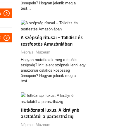
ünnepein? Hogyan jelenik meg a
test…
s
s
A szépség rítusai – Tolldísz és
testfestés Amazóniában
Néprajzi Múzeum
Hogyan mutatkozik meg a rituális
szépség? Mit jelent szépnek lenni egy
amazóniai őslakos közösség
ünnepein? Hogyan jelenik meg a
test…
Hétköznapi luxus. A királyné
asztalától a parasztházig
Néprajzi Múzeum