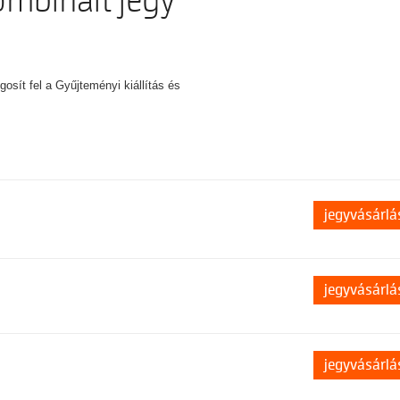
kombinált jegy
osít fel a Gyűjteményi kiállítás és
jegyvásárlá
jegyvásárlá
jegyvásárlá