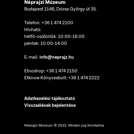
Néprajzi Múzeum
Budapest 1146, Dózsa György út 35.
Telefon:
+36 1 474 2100
Hívható:
hétfő-csütörtök: 10:00-16:00
péntek: 10:00-14:00
E-mail:
info@neprajz.hu
Etnoshop:
+36 1 474 2150
Etknow Könyvesbolt:
+36 1 474 2222
Adatkezelési tájékoztató
Visszaélések bejelentése
Néprajzi Múzeum © 2022. Minden jog fenntartva.