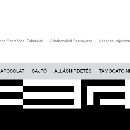
ános Szerződési Feltételek
Adatkezelési Szabályzat
Vásárlási tájékozt
KAPCSOLAT
SAJTÓ
ÁLLÁSHIRDETÉS
TÁMOGATÓIN