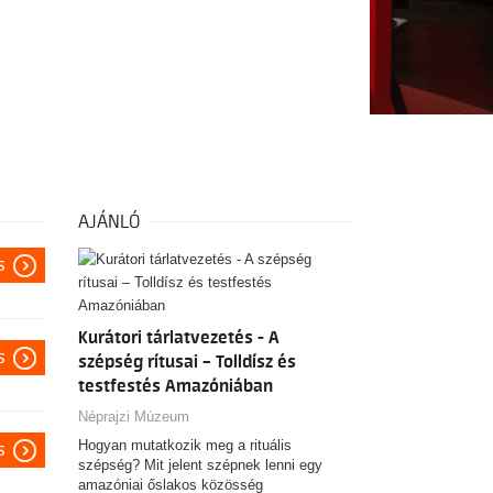
AJÁNLÓ
s
Kurátori tárlatvezetés - A
s
szépség rítusai – Tolldísz és
testfestés Amazóniában
Néprajzi Múzeum
Hogyan mutatkozik meg a rituális
s
szépség? Mit jelent szépnek lenni egy
amazóniai őslakos közösség