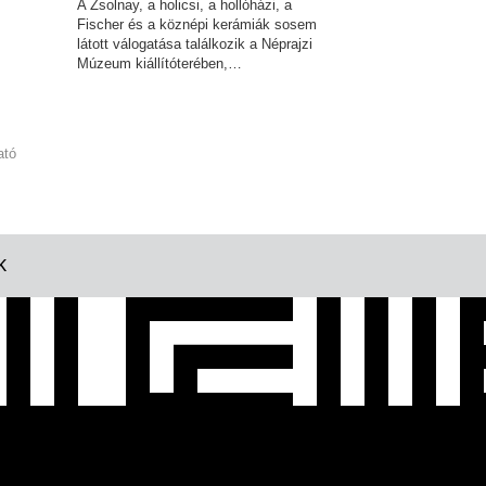
A Zsolnay, a holicsi, a hollóházi, a
Fischer és a köznépi kerámiák sosem
látott válogatása találkozik a Néprajzi
Múzeum kiállítóterében,…
ató
K