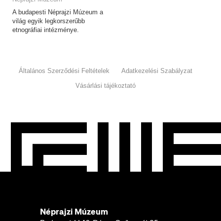
A budapesti Néprajzi Múzeum a
világ egyik legkorszerűbb
etnográfiai intézménye.
Általános Szerződési Feltételek
Adatkezelési Szabályzat
Vásárlási tájékoztató
Néprajzi Múzeum