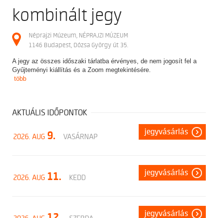
kombinált jegy
Néprajzi Múzeum, NÉPRAJZI MÚZEUM
1146 Budapest, Dózsa György út 35.
A jegy az összes időszaki tárlatba érvényes, de nem jogosít fel a
Gyűjteményi kiállítás és a Zoom megtekintésére.
több
AKTUÁLIS IDŐPONTOK
jegyvásárlás
9.
2026. AUG
VASÁRNAP
jegyvásárlás
11.
2026. AUG
KEDD
jegyvásárlás
12.