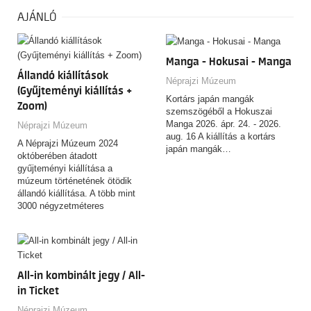
AJÁNLÓ
Manga - Hokusai - Manga
Állandó kiállítások
Néprajzi Múzeum
(Gyűjteményi kiállítás +
Kortárs japán mangák
Zoom)
szemszögéből a Hokuszai
Manga 2026. ápr. 24. - 2026.
Néprajzi Múzeum
aug. 16 A kiállítás a kortárs
A Néprajzi Múzeum 2024
japán mangák…
októberében átadott
gyűjteményi kiállítása a
múzeum történetének ötödik
állandó kiállítása. A több mint
3000 négyzetméteres
kiállítótérben…
All-in kombinált jegy / All-
in Ticket
Néprajzi Múzeum