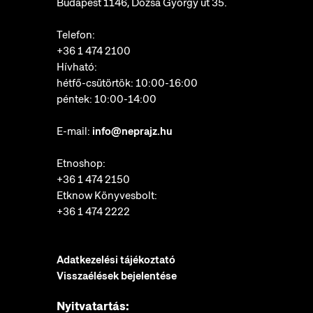
Budapest 1146, Dózsa György út 35.
Telefon:
+36 1 474 2100
Hívható:
hétfő-csütörtök: 10:00-16:00
péntek: 10:00-14:00
E-mail:
info@neprajz.hu
Etnoshop:
+36 1 474 2150
Etknow Könyvesbolt:
+36 1 474 2222
Adatkezelési tájékoztató
Visszaélések bejelentése
Nyitvatartás: