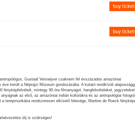
buy ticket
buy ticket
is antropológus, Gustaaf Verswijver csaknem fél évszázados amazóniai
y éve került a Néprajzi Múzeum gondozásába. A kutató rendkívüli alaposságg
00 fényképfelvételt, mintegy 90 óra filmanyagot, hangfelvételeket, jegyzeteket
 anyagnak az első, az amazóniai indián kultúrákra és az antropológiai fotográ
 a terepmunkáira rendszeresen elkísérő felesége, Martine de Roeck fényképe
rlatvezetési díj is szükséges!