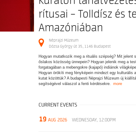
Kurátori tárlatvezeté
rítusai – Tolldísz és t
Amazóniában
Néprajzi Múzeum
Dózsa György út 35., 1146 Budapest
Hogyan mutatkozik meg a rituális szépség? Mit jelent 
őslakos közösség ünnepein? Hogyan jelenik meg a tes
forgatagában a mebengokre (kajapó) indiánok világképe,
Hogyan örökíti meg fényképein mindezt egy kulturális a
kutat közöttük? A budapesti Néprajzi Múzeum új kiállí
segítségével válaszol a fenti kérdésekre.
more
CURRENT EVENTS
19
AUG 2026
WEDNESDAY, 12:00PM