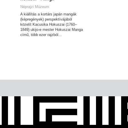
Néprajzi Múzeum
A kiállítás a kortárs japán mangák
(képregények) perspektívájából
közelít Kacusika Hokuszai (1760–
1849) ukijo-e mester Hokuszai Manga
című, több ezer rajzból…