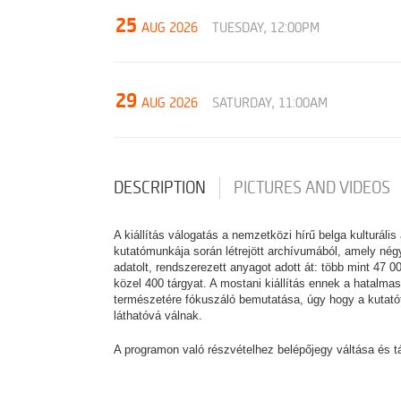
25
AUG 2026
TUESDAY, 12:00PM
29
AUG 2026
SATURDAY, 11:00AM
DESCRIPTION
PICTURES AND VIDEOS
A kiállítás válogatás a nemzetközi hírű belga kulturál
kutatómunkája során létrejött archívumából, amely nég
adatolt, rendszerezett anyagot adott át: több mint 47 0
közel 400 tárgyat. A mostani kiállítás ennek a hatalmas
természetére fókuszáló bemutatása, úgy hogy a kutatót
láthatóvá válnak.
A programon való részvételhez belépőjegy váltása és tá