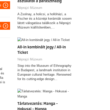
asztalától a parasztházig
s
Néprajzi Múzeum
A Zsolnay, a holicsi, a hollóházi, a
Fischer és a köznépi kerámiák sosem
látott válogatása találkozik a Néprajzi
s
Múzeum kiállítóterében,…
All-in kombinált jegy / All-in
Ticket
Néprajzi Múzeum
Step into the Museum of Ethnography
al
in Budapest, a landmark institution in
 és
European cultural heritage. Renowned
fia
for its cutting-edge design…
i is
Tárlatvezetés: Manga -
Hokusai - Manga