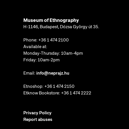
Museum of Ethnography
H-1146, Budapest, Dózsa György út 35.
Phone:
+36 1 474 2100
Available at:
Monday-Thursday: 10am-4pm
Friday: 10am-2pm
Email:
info@neprajz.hu
Etnoshop:
+36 1 474 2150
Etknow Bookstore:
+36 1 474 2222
Privacy Policy
Report abuses