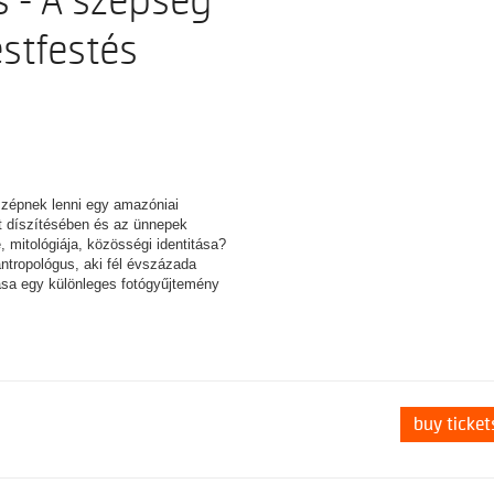
s - A szépség
estfestés
szépnek lenni egy amazóniai
t díszítésében és az ünnepek
 mitológiája, közösségi identitása?
ntropológus, aki fél évszázada
tása egy különleges fotógyűjtemény
buy ticket