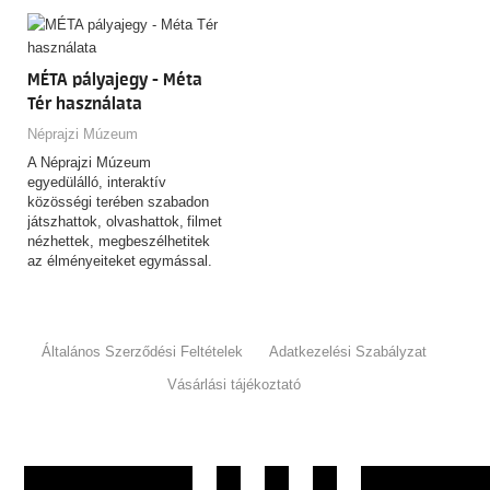
MÉTA pályajegy - Méta
Tér használata
Néprajzi Múzeum
A Néprajzi Múzeum
egyedülálló, interaktív
közösségi terében szabadon
játszhattok, olvashattok, filmet
nézhettek, megbeszélhetitek
az élményeiteket egymással.
Általános Szerződési Feltételek
Adatkezelési Szabályzat
Vásárlási tájékoztató