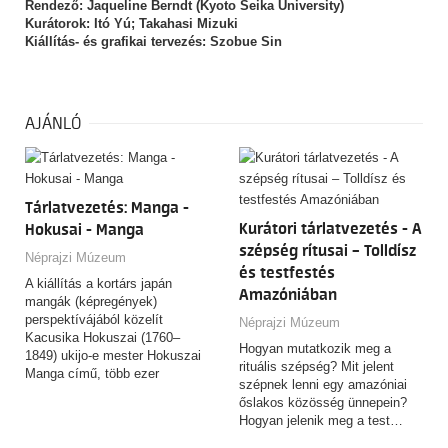
Rendező: Jaqueline Berndt (Kyoto Seika University)
Kurátorok: Itó Yú; Takahasi Mizuki
Kiállítás- és grafikai tervezés: Szobue Sin
AJÁNLÓ
Tárlatvezetés: Manga -
Kurátori tárlatvezetés - A
Hokusai - Manga
szépség rítusai – Tolldísz
Néprajzi Múzeum
és testfestés
A kiállítás a kortárs japán
Amazóniában
mangák (képregények)
perspektívájából közelít
Néprajzi Múzeum
Kacusika Hokuszai (1760–
Hogyan mutatkozik meg a
1849) ukijo-e mester Hokuszai
rituális szépség? Mit jelent
Manga című, több ezer
szépnek lenni egy amazóniai
rajzból…
őslakos közösség ünnepein?
Hogyan jelenik meg a test…