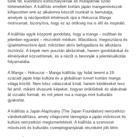
tűnik fel, különböző korosztályoknak és műfajoknak szóló
történetekben. A kiállítás emellett kortárs japán mangaművészek
kifejezetten erre az alkalomra készült munkáit is bemutatja,
amelyek új nézőpontból értelmezik újra a
Hokuszai Manga
motívumait, bizonyítva, hogy ez az örökség ma is élő és inspiráló.
A kiállítás egyik központi gondolata, hogy a manga – múltban és
jelenben egyaránt – részvételi médium. Másolásra, megosztásra és
újraértelmezésre épül, miközben aktív befogadásra és alkotásra
ösztönöz. A képek nem pusztán ábrázolnak, hanem gondolatokat és
élményeket közvetítenek, és a nézőt is bevonják a jelentésalkotás
folyamatába.
A Manga – Hokuszai – Manga kiállítás így hidat teremt a 19.
századi japán képi kultúra és a globálisan ismert kortárs manga
világa között. Nem kész válaszokat kínál, hanem kérdéseket tesz
fel arról, miként olvasunk képeket, hogyan öröklődnek és alakulnak
át vizuális formák, és mit jelent ma a manga mint kulturális
gyakorlat.
A kiállítás a Japán Alapítvány (The Japan Foundation) nemzetközi
vándorkiállítása, amely világszerte támogatja a japán művészet és
kultúra nemzetközi megismertetését. A kiállítás a szervezet
művészeti és kulturális csereprogramjának részeként jött létre.