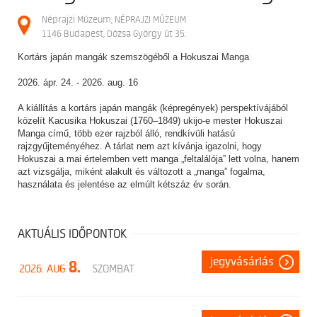
Néprajzi Múzeum, NÉPRAJZI MÚZEUM
1146 Budapest, Dózsa György út 35.
Kortárs japán mangák szemszögéből a Hokuszai Manga
2026. ápr. 24. - 2026. aug. 16
A kiállítás a kortárs japán mangák (képregények) perspektívájából
közelít Kacusika Hokuszai (1760–1849) ukijo-e mester Hokuszai
Manga című, több ezer rajzból álló, rendkívüli hatású
rajzgyűjteményéhez. A tárlat nem azt kívánja igazolni, hogy
Hokuszai a mai értelemben vett manga „feltalálója” lett volna, hanem
azt vizsgálja, miként alakult és változott a „manga” fogalma,
használata és jelentése az elmúlt kétszáz év során.
AKTUÁLIS IDŐPONTOK
jegyvásárlás
8.
2026. AUG
SZOMBAT