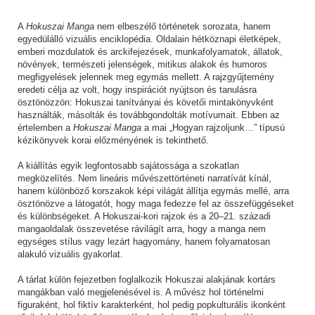
A
Hokuszai Manga
nem elbeszélő történetek sorozata, hanem
egyedülálló vizuális enciklopédia. Oldalain hétköznapi életképek,
emberi mozdulatok és arckifejezések, munkafolyamatok, állatok,
növények, természeti jelenségek, mitikus alakok és humoros
megfigyelések jelennek meg egymás mellett. A rajzgyűjtemény
eredeti célja az volt, hogy inspirációt nyújtson és tanulásra
ösztönözzön: Hokuszai tanítványai és követői mintakönyvként
használták, másolták és továbbgondolták motívumait. Ebben az
értelemben a
Hokuszai Manga
a mai „Hogyan rajzoljunk…” típusú
kézikönyvek korai előzményének is tekinthető.
A kiállítás egyik legfontosabb sajátossága a szokatlan
megközelítés. Nem lineáris művészettörténeti narratívát kínál,
hanem különböző korszakok képi világát állítja egymás mellé, arra
ösztönözve a látogatót, hogy maga fedezze fel az összefüggéseket
és különbségeket. A Hokuszai-kori rajzok és a 20–21. századi
mangaoldalak összevetése rávilágít arra, hogy a manga nem
egységes stílus vagy lezárt hagyomány, hanem folyamatosan
alakuló vizuális gyakorlat.
A tárlat külön fejezetben foglalkozik Hokuszai alakjának kortárs
mangákban való megjelenésével is. A művész hol történelmi
figuraként, hol fiktív karakterként, hol pedig popkulturális ikonként