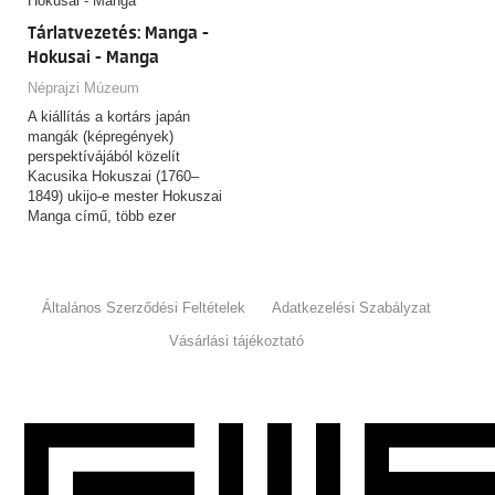
Tárlatvezetés: Manga -
Hokusai - Manga
Néprajzi Múzeum
A kiállítás a kortárs japán
mangák (képregények)
perspektívájából közelít
Kacusika Hokuszai (1760–
1849) ukijo-e mester Hokuszai
Manga című, több ezer
rajzból…
Általános Szerződési Feltételek
Adatkezelési Szabályzat
Vásárlási tájékoztató