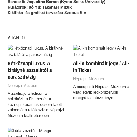
Rendező: Jaqueline Berndt (Kyoto Seika University)
Kurátorok: Itó Yú; Takahasi Mizuki
Kiállítás- és grafikai tervezés: Szobue Sin
AJÁNLÓ
Hétköznapi luxus. A
All-in kombinált jegy / All-
királyné asztalától a
in Ticket
parasztházig
Néprajzi Múzeum
Néprajzi Múzeum
A budapesti Néprajzi Múzeum a
világ egyik legkorszerűbb
A Zsolnay, a holicsi, a
etnográfiai intézménye.
hollóházi, a Fischer és a
köznépi kerámiák sosem látott
válogatása találkozik a Néprajzi
Múzeum kiállítóterében,…