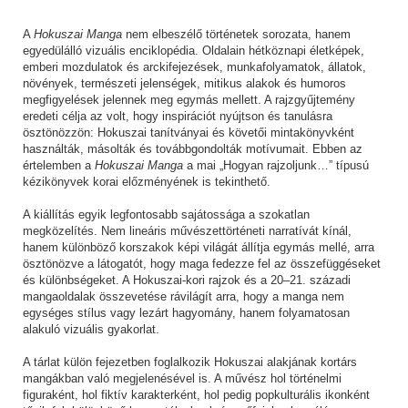
A
Hokuszai Manga
nem elbeszélő történetek sorozata, hanem
egyedülálló vizuális enciklopédia. Oldalain hétköznapi életképek,
emberi mozdulatok és arckifejezések, munkafolyamatok, állatok,
növények, természeti jelenségek, mitikus alakok és humoros
megfigyelések jelennek meg egymás mellett. A rajzgyűjtemény
eredeti célja az volt, hogy inspirációt nyújtson és tanulásra
ösztönözzön: Hokuszai tanítványai és követői mintakönyvként
használták, másolták és továbbgondolták motívumait. Ebben az
értelemben a
Hokuszai Manga
a mai „Hogyan rajzoljunk…” típusú
kézikönyvek korai előzményének is tekinthető.
A kiállítás egyik legfontosabb sajátossága a szokatlan
megközelítés. Nem lineáris művészettörténeti narratívát kínál,
hanem különböző korszakok képi világát állítja egymás mellé, arra
ösztönözve a látogatót, hogy maga fedezze fel az összefüggéseket
és különbségeket. A Hokuszai-kori rajzok és a 20–21. századi
mangaoldalak összevetése rávilágít arra, hogy a manga nem
egységes stílus vagy lezárt hagyomány, hanem folyamatosan
alakuló vizuális gyakorlat.
A tárlat külön fejezetben foglalkozik Hokuszai alakjának kortárs
mangákban való megjelenésével is. A művész hol történelmi
figuraként, hol fiktív karakterként, hol pedig popkulturális ikonként