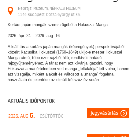
Néprajzi Múzeum, NÉPRAJZI MÚZEUM
1146 Budapest, Dózsa György út 35.
Kortárs japán mangák szemszögéből a Hokuszai Manga
2026. ápr. 24. - 2026. aug. 16
A kiállítás a kortárs japán mangák (képregények) perspektívájából
közelít Kacusika Hokuszai (1760–1849) ukijo-e mester Hokuszai
Manga című, több ezer rajzból álló, rendkívüli hatású
rajzgyűjteményéhez. A tárlat nem azt kívánja igazolni, hogy
Hokuszai a mai értelemben vett manga „feltalálója” lett volna, hanem
azt vizsgálja, miként alakult és változott a „manga” fogalma,
használata és jelentése az elmúlt kétszáz év során.
AKTUÁLIS IDŐPONTOK
jegyvásárlás
6.
2026. AUG
CSÜTÖRTÖK