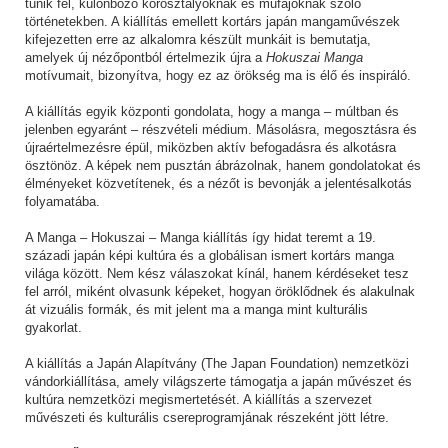
tűnik fel, különböző korosztályoknak és műfajoknak szóló
történetekben. A kiállítás emellett kortárs japán mangaművészek
kifejezetten erre az alkalomra készült munkáit is bemutatja,
amelyek új nézőpontból értelmezik újra a
Hokuszai Manga
motívumait, bizonyítva, hogy ez az örökség ma is élő és inspiráló.
A kiállítás egyik központi gondolata, hogy a manga – múltban és
jelenben egyaránt – részvételi médium. Másolásra, megosztásra és
újraértelmezésre épül, miközben aktív befogadásra és alkotásra
ösztönöz. A képek nem pusztán ábrázolnak, hanem gondolatokat és
élményeket közvetítenek, és a nézőt is bevonják a jelentésalkotás
folyamatába.
A Manga – Hokuszai – Manga kiállítás így hidat teremt a 19.
századi japán képi kultúra és a globálisan ismert kortárs manga
világa között. Nem kész válaszokat kínál, hanem kérdéseket tesz
fel arról, miként olvasunk képeket, hogyan öröklődnek és alakulnak
át vizuális formák, és mit jelent ma a manga mint kulturális
gyakorlat.
A kiállítás a Japán Alapítvány (The Japan Foundation) nemzetközi
vándorkiállítása, amely világszerte támogatja a japán művészet és
kultúra nemzetközi megismertetését. A kiállítás a szervezet
művészeti és kulturális csereprogramjának részeként jött létre.