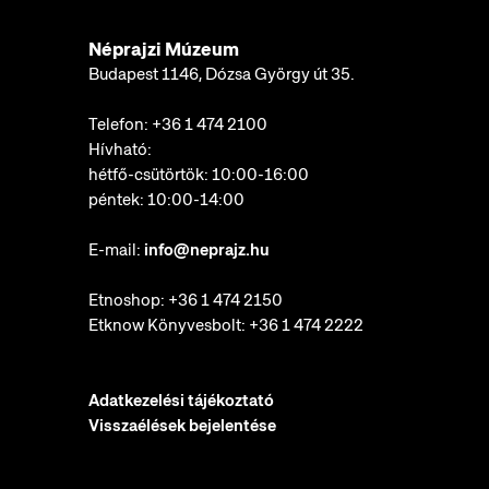
Néprajzi Múzeum
Budapest 1146, Dózsa György út 35.
Telefon:
+36 1 474 2100
Hívható:
hétfő-csütörtök: 10:00-16:00
péntek: 10:00-14:00
E-mail:
info@neprajz.hu
Etnoshop:
+36 1 474 2150
Etknow Könyvesbolt:
+36 1 474 2222
Adatkezelési tájékoztató
Visszaélések bejelentése