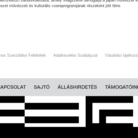
 nemzetközi vándorkiállítása, amely világszerte támogatja a japán művészet 
vezet művészeti és kulturális csereprogramjának részeként jött létre.
)
ános Szerződési Feltételek
Adatkezelési Szabályzat
Vásárlási tájékozt
KAPCSOLAT
SAJTÓ
ÁLLÁSHIRDETÉS
TÁMOGATÓIN