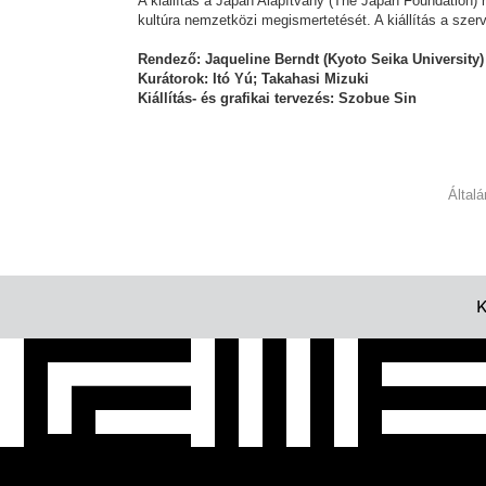
A kiállítás a Japán Alapítvány (The Japan Foundation)
kultúra nemzetközi megismertetését. A kiállítás a szer
Rendező: Jaqueline Berndt (Kyoto Seika University
Kurátorok: Itó Yú; Takahasi Mizuki
Kiállítás- és grafikai tervezés: Szobue Sin
Által