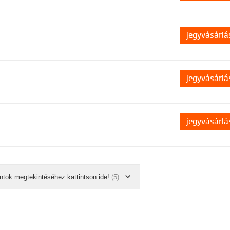
jegyvásárlá
jegyvásárlá
jegyvásárlá
ntok megtekintéséhez kattintson ide!
(5)