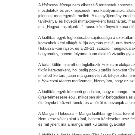
A
Hokuszai Manga
nem elbeszélő történetek sorozata, 
mozdulatok és arckifejezések, munkafolyamatok, állat
jelennek meg egymás mellett. A rajzgyűjtemény eredeti 
tanítványai és követői mintakönyvként használták, má
mai „Hogyan rajzoljunk…” típusú kézikönyvek korai el
A kiállítás egyik legfontosabb sajátossága a szokatlan
korszakok képi világát állítja egymás mellé, arra ösz
Hokuszai-kori rajzok és a 20–21. századi mangaoldalak
hagyomány, hanem folyamatosan alakuló vizuális gyak
A tárlat külön fejezetben foglalkozik Hokuszai alakján
fiktív karakterként, hol pedig popkulturális ikonként tű
emellett kortárs japán mangaművészek kifejezetten erre
a
Hokuszai Manga
motívumait, bizonyítva, hogy ez az 
A kiállítás egyik központi gondolata, hogy a manga – 
újraértelmezésre épül, miközben aktív befogadásra és
élményeket közvetítenek, és a nézőt is bevonják a jel
A Manga – Hokuszai – Manga kiállítás így hidat teremt 
Nem kész válaszokat kínál, hanem kérdéseket tesz fel 
és mit jelent ma a manga mint kulturális gyakorlat.