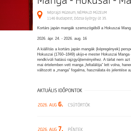
Manga - Hokusai - M
Néprajzi Múzeum, NÉPRAJZI MÚZEUM
1146 Budapest, Dózsa György út 35.
Kortárs japán mangák szemszögéből a Hokuszai Mang
2026. ápr. 24. - 2026. aug. 16
A kiállítás a kortárs japán mangák (képregények) persp
Hokuszai (1760–1849) ukijo-e mester Hokuszai Manga cí
rendkívüli hatású rajzgyűjteményéhez. A tárlat nem azt
mai értelemben vett manga „feltalálója” lett volna, hane
változott a „manga” fogalma, használata és jelentése a
AKTUÁLIS IDŐPONTOK
6.
2026. AUG
CSÜTÖRTÖK
7.
2026. AUG
PÉNTEK