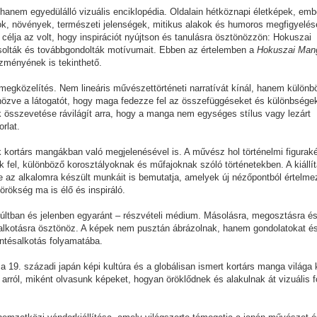
hanem egyedülálló vizuális enciklopédia. Oldalain hétköznapi életképek, emb
ok, növények, természeti jelenségek, mitikus alakok és humoros megfigyelés
célja az volt, hogy inspirációt nyújtson és tanulásra ösztönözzön: Hokuszai
solták és továbbgondolták motívumait. Ebben az értelemben a
Hokuszai Man
őzményének is tekinthető.
 megközelítés. Nem lineáris művészettörténeti narratívát kínál, hanem különb
tönözve a látogatót, hogy maga fedezze fel az összefüggéseket és különbségek
 összevetése rávilágít arra, hogy a manga nem egységes stílus vagy lezárt
orlat.
ak kortárs mangákban való megjelenésével is. A művész hol történelmi figuraké
nik fel, különböző korosztályoknak és műfajoknak szóló történetekben. A kiállí
 az alkalomra készült munkáit is bemutatja, amelyek új nézőpontból értelmez
örökség ma is élő és inspiráló.
múltban és jelenben egyaránt – részvételi médium. Másolásra, megosztásra é
 alkotásra ösztönöz. A képek nem pusztán ábrázolnak, hanem gondolatokat é
entésalkotás folyamatába.
a 19. századi japán képi kultúra és a globálisan ismert kortárs manga világa 
arról, miként olvasunk képeket, hogyan öröklődnek és alakulnak át vizuális 