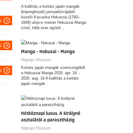
A kiállítás a kortárs japán mangák
(képregények) perspektívájából
közelít Kacusika Hokuszai (1760–
s
1849) ukijo-e mester Hokuszai Manga
című, több ezer rajzból…
s
Manga - Hokusai - Manga
Néprajzi Múzeum
Kortárs japán mangák szemszögéből
s
a Hokuszai Manga 2026. ápr. 24. -
2026. aug. 16 A kiállítás a kortárs
japán mangák…
Hétköznapi luxus. A királyné
asztalától a parasztházig
Néprajzi Múzeum