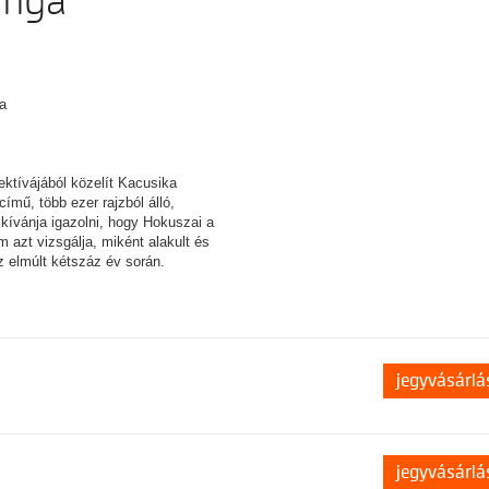
anga
a
ektívájából közelít Kacusika
mű, több ezer rajzból álló,
 kívánja igazolni, hogy Hokuszai a
m azt vizsgálja, miként alakult és
z elmúlt kétszáz év során.
jegyvásárlá
jegyvásárlá