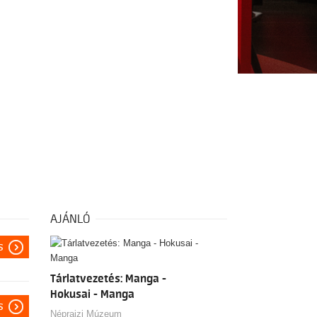
AJÁNLÓ
s
Tárlatvezetés: Manga -
Hokusai - Manga
s
Néprajzi Múzeum