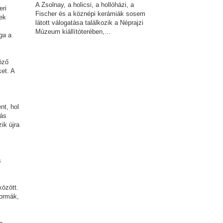
A Zsolnay, a holicsi, a hollóházi, a
eri
Fischer és a köznépi kerámiák sosem
ek
látott válogatása találkozik a Néprajzi
Múzeum kiállítóterében,…
ga
a
öző
et. A
nt, hol
tás
ik újra
s
s
között.
formák,