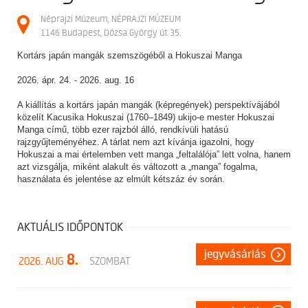
Néprajzi Múzeum, NÉPRAJZI MÚZEUM
1146 Budapest, Dózsa György út 35.
Kortárs japán mangák szemszögéből a Hokuszai Manga
2026. ápr. 24. - 2026. aug. 16
A kiállítás a kortárs japán mangák (képregények) perspektívájából
közelít Kacusika Hokuszai (1760–1849) ukijo-e mester Hokuszai
Manga című, több ezer rajzból álló, rendkívüli hatású
rajzgyűjteményéhez. A tárlat nem azt kívánja igazolni, hogy
Hokuszai a mai értelemben vett manga „feltalálója” lett volna, hanem
azt vizsgálja, miként alakult és változott a „manga” fogalma,
használata és jelentése az elmúlt kétszáz év során.
AKTUÁLIS IDŐPONTOK
jegyvásárlás
8.
2026. AUG
SZOMBAT