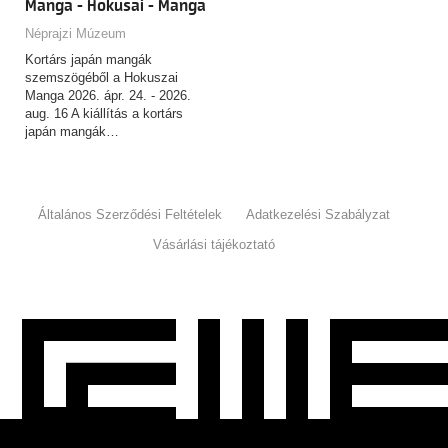
Manga - Hokusai - Manga
Néprajzi Múzeum
Kortárs japán mangák
szemszögéből a Hokuszai
Manga 2026. ápr. 24. - 2026.
aug. 16 A kiállítás a kortárs
japán mangák…
Általános Szerződési Feltételek
Adatkezelési Szabályzat
Vásárlási tájékoztató