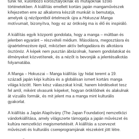
tűnik fel, különböző korosztályoknak és műfajoknak szóló
történetekben. A kiállítás emellett kortárs japán mangaművészek
kifejezetten erre az alkalomra készült munkáit is bemutatja,
amelyek új nézőpontból értelmezik újra a
Hokuszai Manga
motívumait, bizonyítva, hogy ez az örökség ma is élő és inspiráló.
A kiállítás egyik központi gondolata, hogy a manga – múltban és
jelenben egyaránt – részvételi médium. Másolásra, megosztásra és
újraértelmezésre épül, miközben aktív befogadásra és alkotásra
ösztönöz. A képek nem pusztán ábrázolnak, hanem gondolatokat és
élményeket közvetítenek, és a nézőt is bevonják a jelentésalkotás
folyamatába.
A Manga – Hokuszai – Manga kiállítás így hidat teremt a 19.
századi japán képi kultúra és a globálisan ismert kortárs manga
világa között. Nem kész válaszokat kínál, hanem kérdéseket tesz
fel arról, miként olvasunk képeket, hogyan öröklődnek és alakulnak
át vizuális formák, és mit jelent ma a manga mint kulturális
gyakorlat.
A kiállítás a Japán Alapítvány (The Japan Foundation) nemzetközi
vándorkiállítása, amely világszerte támogatja a japán művészet és
kultúra nemzetközi megismertetését. A kiállítás a szervezet
művészeti és kulturális csereprogramjának részeként jött létre.