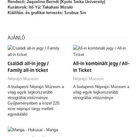
Rendező: Jaqueline Berndt (Kyoto Seika University)
Kurátorok: Itó Yú; Takahasi Mizuki
Kiállítás- és grafikai tervezés: Szobue Sin
AJÁNLÓ
Családi all-in jegy /
All-in kombinált jegy / All-
Family all-in ticket
in Ticket
Néprajzi Múzeum
Néprajzi Múzeum
A budapesti Néprajzi Múzeum a
A budapesti Néprajzi Múzeum a
világ egyik legkorszerűbb
világ egyik legkorszerűbb
etnográfiai intézménye.
etnográfiai intézménye.
Gyűjteményében a közel 225
ezer néprajzi tárgy mellett
egyedülálló
fényképfelvételeket,…