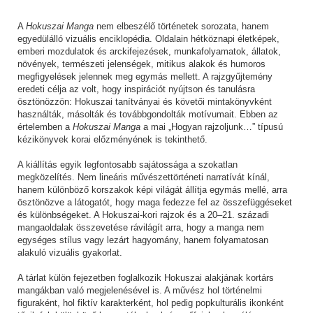
A
Hokuszai Manga
nem elbeszélő történetek sorozata, hanem
egyedülálló vizuális enciklopédia. Oldalain hétköznapi életképek,
emberi mozdulatok és arckifejezések, munkafolyamatok, állatok,
növények, természeti jelenségek, mitikus alakok és humoros
megfigyelések jelennek meg egymás mellett. A rajzgyűjtemény
eredeti célja az volt, hogy inspirációt nyújtson és tanulásra
ösztönözzön: Hokuszai tanítványai és követői mintakönyvként
használták, másolták és továbbgondolták motívumait. Ebben az
értelemben a
Hokuszai Manga
a mai „Hogyan rajzoljunk…” típusú
kézikönyvek korai előzményének is tekinthető.
A kiállítás egyik legfontosabb sajátossága a szokatlan
megközelítés. Nem lineáris művészettörténeti narratívát kínál,
hanem különböző korszakok képi világát állítja egymás mellé, arra
ösztönözve a látogatót, hogy maga fedezze fel az összefüggéseket
és különbségeket. A Hokuszai-kori rajzok és a 20–21. századi
mangaoldalak összevetése rávilágít arra, hogy a manga nem
egységes stílus vagy lezárt hagyomány, hanem folyamatosan
alakuló vizuális gyakorlat.
A tárlat külön fejezetben foglalkozik Hokuszai alakjának kortárs
mangákban való megjelenésével is. A művész hol történelmi
figuraként, hol fiktív karakterként, hol pedig popkulturális ikonként