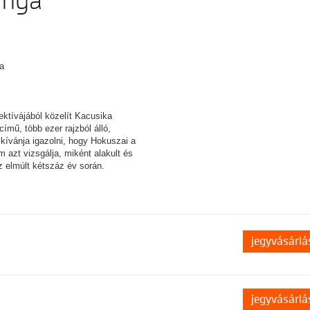
anga
a
ektívájából közelít Kacusika
mű, több ezer rajzból álló,
 kívánja igazolni, hogy Hokuszai a
m azt vizsgálja, miként alakult és
z elmúlt kétszáz év során.
jegyvásárlá
jegyvásárlá