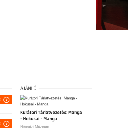
AJÁNLÓ
s
Kurátori Tárlatvezetés: Manga
- Hokusai - Manga
s
Néprajzi Múzeum