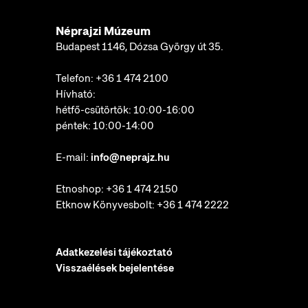
Néprajzi Múzeum
Budapest 1146, Dózsa György út 35.
Telefon:
+36 1 474 2100
Hívható:
hétfő-csütörtök: 10:00-16:00
péntek: 10:00-14:00
E-mail:
info@neprajz.hu
Etnoshop:
+36 1 474 2150
Etknow Könyvesbolt:
+36 1 474 2222
Adatkezelési tájékoztató
Visszaélések bejelentése