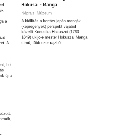
Hokusai - Manga
eri
ek
Néprajzi Múzeum
A kiállítás a kortárs japán mangák
ga
a
(képregények) perspektívájából
közelít Kacusika Hokuszai (1760–
1849) ukijo-e mester Hokuszai Manga
öző
című, több ezer rajzból…
et. A
nt, hol
tás
ik újra
s
s
között.
formák,