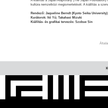
A kiállítás a Japán Alapítvány (The Japan Foundation)
kultúra nemzetközi megismertetését. A kiállítás a szer
Rendező: Jaqueline Berndt (Kyoto Seika University
Kurátorok: Itó Yú; Takahasi Mizuki
Kiállítás- és grafikai tervezés: Szobue Sin
Által