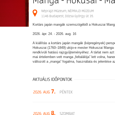
Manga - Hokusai - M
Néprajzi Múzeum, NÉPRAJZI MÚZEUM
1146 Budapest, Dózsa György út 35.
Kortárs japán mangák szemszögéből a Hokuszai Mang
2026. ápr. 24. - 2026. aug. 16
A kiállítás a kortárs japán mangák (képregények) persp
Hokuszai (1760–1849) ukijo-e mester Hokuszai Manga cí
rendkívüli hatású rajzgyűjteményéhez. A tárlat nem azt
mai értelemben vett manga „feltalálója” lett volna, hane
változott a „manga” fogalma, használata és jelentése a
AKTUÁLIS IDŐPONTOK
7.
2026. AUG
PÉNTEK
8.
2026. AUG
SZOMBAT