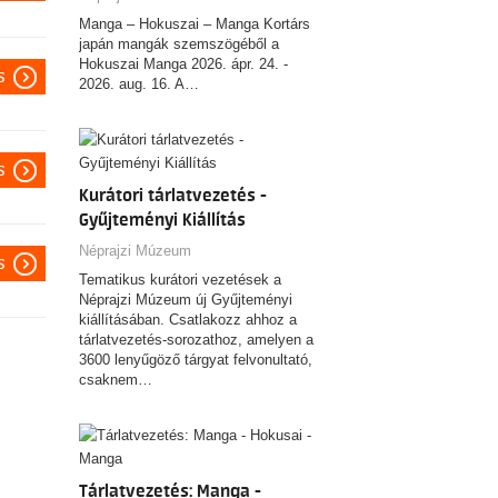
Manga – Hokuszai – Manga Kortárs
japán mangák szemszögéből a
Hokuszai Manga 2026. ápr. 24. -
s
2026. aug. 16. A…
s
Kurátori tárlatvezetés -
Gyűjteményi Kiállítás
Néprajzi Múzeum
s
Tematikus kurátori vezetések a
Néprajzi Múzeum új Gyűjteményi
kiállításában. Csatlakozz ahhoz a
tárlatvezetés-sorozathoz, amelyen a
3600 lenyűgöző tárgyat felvonultató,
csaknem…
Tárlatvezetés: Manga -