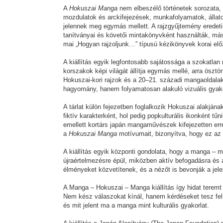
A
Hokuszai Manga
nem elbeszélő történetek sorozata, 
mozdulatok és arckifejezések, munkafolyamatok, állat
jelennek meg egymás mellett. A rajzgyűjtemény eredeti 
tanítványai és követői mintakönyvként használták, má
mai „Hogyan rajzoljunk…” típusú kézikönyvek korai el
A kiállítás egyik legfontosabb sajátossága a szokatlan
korszakok képi világát állítja egymás mellé, arra ösz
Hokuszai-kori rajzok és a 20–21. századi mangaoldalak
hagyomány, hanem folyamatosan alakuló vizuális gyak
A tárlat külön fejezetben foglalkozik Hokuszai alakján
fiktív karakterként, hol pedig popkulturális ikonként tű
emellett kortárs japán mangaművészek kifejezetten erre
a
Hokuszai Manga
motívumait, bizonyítva, hogy ez az 
A kiállítás egyik központi gondolata, hogy a manga – 
újraértelmezésre épül, miközben aktív befogadásra és
élményeket közvetítenek, és a nézőt is bevonják a jel
A Manga – Hokuszai – Manga kiállítás így hidat teremt 
Nem kész válaszokat kínál, hanem kérdéseket tesz fel 
és mit jelent ma a manga mint kulturális gyakorlat.