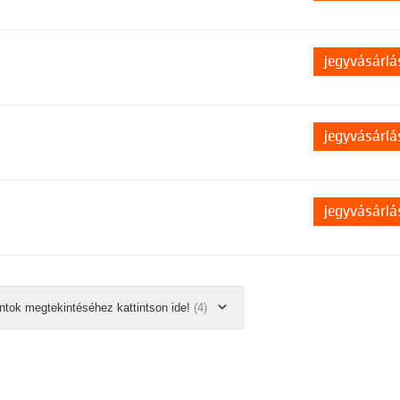
jegyvásárlá
jegyvásárlá
jegyvásárlá
ntok megtekintéséhez kattintson ide!
(4)