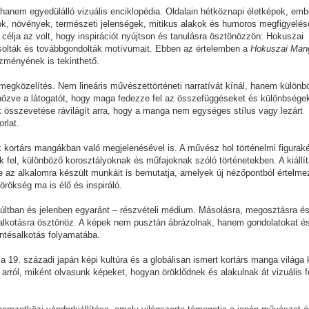
hanem egyedülálló vizuális enciklopédia. Oldalain hétköznapi életképek, emb
ok, növények, természeti jelenségek, mitikus alakok és humoros megfigyelés
célja az volt, hogy inspirációt nyújtson és tanulásra ösztönözzön: Hokuszai
solták és továbbgondolták motívumait. Ebben az értelemben a
Hokuszai Man
őzményének is tekinthető.
 megközelítés. Nem lineáris művészettörténeti narratívát kínál, hanem különb
tönözve a látogatót, hogy maga fedezze fel az összefüggéseket és különbségek
 összevetése rávilágít arra, hogy a manga nem egységes stílus vagy lezárt
orlat.
ak kortárs mangákban való megjelenésével is. A művész hol történelmi figuraké
nik fel, különböző korosztályoknak és műfajoknak szóló történetekben. A kiállí
 az alkalomra készült munkáit is bemutatja, amelyek új nézőpontból értelmez
örökség ma is élő és inspiráló.
múltban és jelenben egyaránt – részvételi médium. Másolásra, megosztásra é
 alkotásra ösztönöz. A képek nem pusztán ábrázolnak, hanem gondolatokat é
entésalkotás folyamatába.
a 19. századi japán képi kultúra és a globálisan ismert kortárs manga világa 
arról, miként olvasunk képeket, hogyan öröklődnek és alakulnak át vizuális 