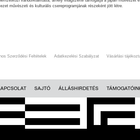
 nemzetközi vándorkiállítása, amely világszerte támogatja a japán művészet 
vezet művészeti és kulturális csereprogramjának részeként jött létre.
)
ános Szerződési Feltételek
Adatkezelési Szabályzat
Vásárlási tájékozt
KAPCSOLAT
SAJTÓ
ÁLLÁSHIRDETÉS
TÁMOGATÓIN