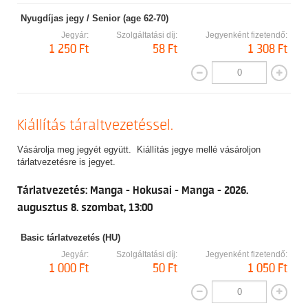
Nyugdíjas jegy / Senior (age 62-70)
Jegyár:
Szolgáltatási díj:
Jegyenként fizetendő:
1 250 Ft
58 Ft
1 308 Ft
Kiállítás táraltvezetéssel.
Vásárolja meg jegyét együtt. Kiállítás jegye mellé vásároljon
tárlatvezetésre is jegyet.
Tárlatvezetés: Manga - Hokusai - Manga - 2026.
augusztus 8. szombat, 13:00
Basic tárlatvezetés (HU)
Jegyár:
Szolgáltatási díj:
Jegyenként fizetendő:
1 000 Ft
50 Ft
1 050 Ft