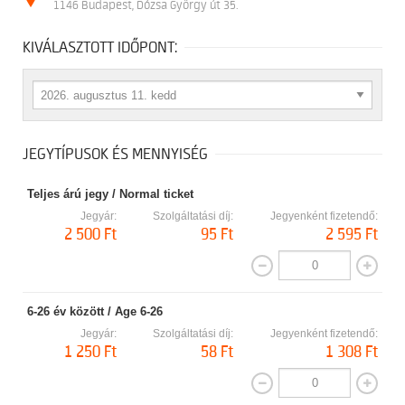
1146 Budapest, Dózsa György út 35.
KIVÁLASZTOTT IDŐPONT:
JEGYTÍPUSOK ÉS MENNYISÉG
Teljes árú jegy / Normal ticket
Jegyár:
Szolgáltatási díj:
Jegyenként fizetendő:
2 500 Ft
95 Ft
2 595 Ft
6-26 év között / Age 6-26
Jegyár:
Szolgáltatási díj:
Jegyenként fizetendő:
1 250 Ft
58 Ft
1 308 Ft