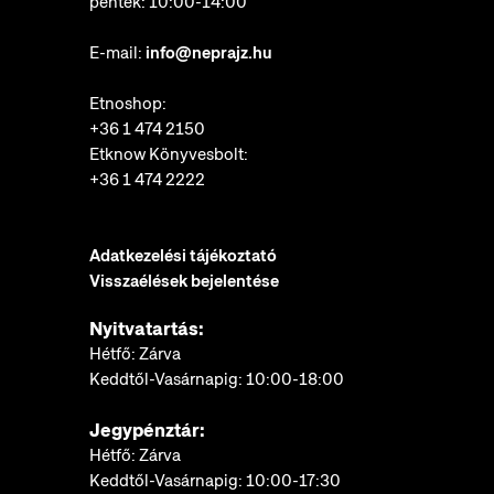
péntek: 10:00-14:00
E-mail:
info@neprajz.hu
Etnoshop:
+36 1 474 2150
Etknow Könyvesbolt:
+36 1 474 2222
Adatkezelési tájékoztató
Visszaélések bejelentése
Nyitvatartás:
Hétfő: Zárva
Keddtől-Vasárnapig: 10:00-18:00
Jegypénztár:
Hétfő: Zárva
Keddtől-Vasárnapig: 10:00-17:30