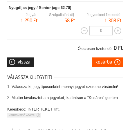
Nyugdíjas jegy / Senior (age 62-70)
Jegyár:
Szolgáltatási díj:
Jegyenként fizetendő:
1 250 Ft
58 Ft
1 308 Ft
0 Ft
Összesen fizetendő:
vissza
kosárba
VÁLASSZA KI JEGYEIT!
1. Válassza ki, jegytípusonként mennyi jegyet szeretne vásárolni!
2. Miután kiválasztotta a jegyeket, kattintson a "Kosárba" gombra.
Kereskedő: INTERTICKET Kft.
KERESKEDŐ ADATAI