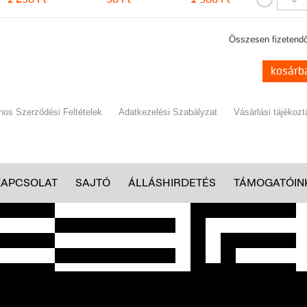
Összesen fizetendő
kosárb
ános Szerződési Feltételek
Adatkezelési Szabályzat
Vásárlási tájékozt
KAPCSOLAT
SAJTÓ
ÁLLÁSHIRDETÉS
TÁMOGATÓIN