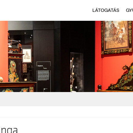
LÁTOGATÁS
GY
anga