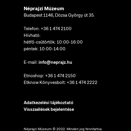
Néprajzi Múzeum
Budapest 1146, Dózsa György út 35.
Telefon:
+36 1 474 2100
Hívható:
hétfő-csütörtök: 10:00-16:00
péntek: 10:00-14:00
E-mail:
info@neprajz.hu
Etnoshop:
+36 1 474 2150
Etknow Könyvesbolt:
+36 1 474 2222
Adatkezelési tájékoztató
Visszaélések bejelentése
Néprajzi Múzeum © 2022. Minden jog fenntartva.