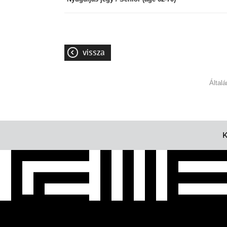
vissza
Által