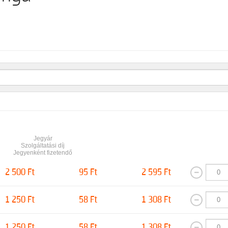
Jegyár
Szolgáltatási díj
Jegyenként fizetendő
2 500 Ft
95 Ft
2 595 Ft
1 250 Ft
58 Ft
1 308 Ft
1 250 Ft
58 Ft
1 308 Ft