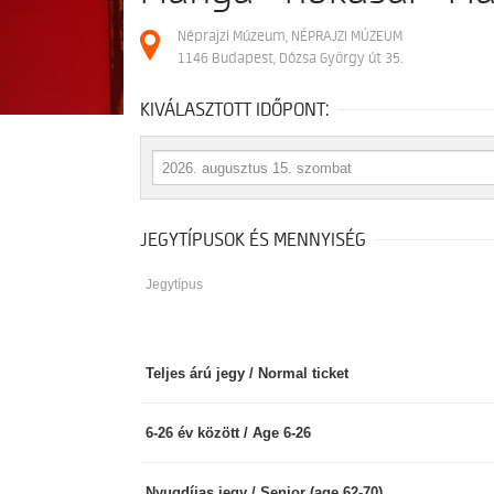
Néprajzi Múzeum, NÉPRAJZI MÚZEUM
1146 Budapest, Dózsa György út 35.
KIVÁLASZTOTT IDŐPONT:
JEGYTÍPUSOK ÉS MENNYISÉG
Jegytípus
Teljes árú jegy / Normal ticket
6-26 év között / Age 6-26
Nyugdíjas jegy / Senior (age 62-70)