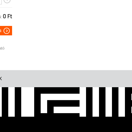
0 Ft
:
a
ató
K