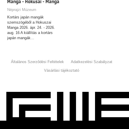
Manga - Hokusai - Manga
Néprajzi Múzeum
Kortárs japán mangák
szemszögéből a Hokuszai
Manga 2026. ápr. 24. - 2026.
aug. 16 A kiállítás a kortárs
japán mangák…
Általános Szerződési Feltételek
Adatkezelési Szabályzat
Vásárlási tájékoztató