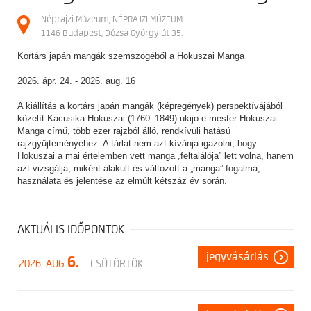
Néprajzi Múzeum, NÉPRAJZI MÚZEUM
1146 Budapest, Dózsa György út 35.
Kortárs japán mangák szemszögéből a Hokuszai Manga
2026. ápr. 24. - 2026. aug. 16
A kiállítás a kortárs japán mangák (képregények) perspektívájából
közelít Kacusika Hokuszai (1760–1849) ukijo-e mester Hokuszai
Manga című, több ezer rajzból álló, rendkívüli hatású
rajzgyűjteményéhez. A tárlat nem azt kívánja igazolni, hogy
Hokuszai a mai értelemben vett manga „feltalálója” lett volna, hanem
azt vizsgálja, miként alakult és változott a „manga” fogalma,
használata és jelentése az elmúlt kétszáz év során.
AKTUÁLIS IDŐPONTOK
jegyvásárlás
6.
2026. AUG
CSÜTÖRTÖK