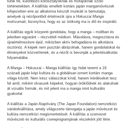
tűnik fel, különböző korosztályoknak és műfajoknak szóló
történetekben. A kiállítás emellett kortárs japán mangaművészek
kifejezetten erre az alkalomra készült munkáit is bemutatja,
amelyek új nézőpontból értelmezik újra a
Hokuszai Manga
motívumait, bizonyítva, hogy ez az örökség ma is élő és inspiráló.
A kiállítás egyik központi gondolata, hogy a manga – múltban és
jelenben egyaránt – részvételi médium. Másolásra, megosztásra és
újraértelmezésre épül, miközben aktív befogadásra és alkotásra
ösztönöz. A képek nem pusztán ábrázolnak, hanem gondolatokat és
élményeket közvetítenek, és a nézőt is bevonják a jelentésalkotás
folyamatába.
A Manga – Hokuszai – Manga kiállítás így hidat teremt a 19.
századi japán képi kultúra és a globálisan ismert kortárs manga
világa között. Nem kész válaszokat kínál, hanem kérdéseket tesz
fel arról, miként olvasunk képeket, hogyan öröklődnek és alakulnak
át vizuális formák, és mit jelent ma a manga mint kulturális
gyakorlat.
A kiállítás a Japán Alapítvány (The Japan Foundation) nemzetközi
vándorkiállítása, amely világszerte támogatja a japán művészet és
kultúra nemzetközi megismertetését. A kiállítás a szervezet
művészeti és kulturális csereprogramjának részeként jött létre.