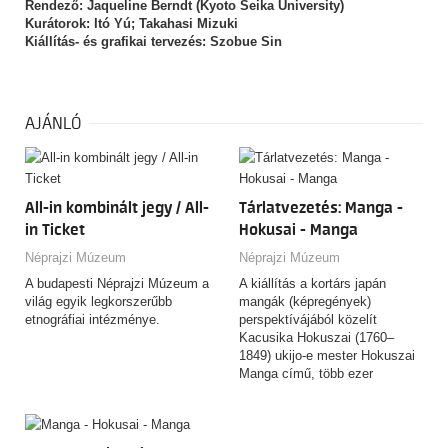
Rendező: Jaqueline Berndt (Kyoto Seika University)
Kurátorok: Itó Yú; Takahasi Mizuki
Kiállítás- és grafikai tervezés: Szobue Sin
AJÁNLÓ
All-in kombinált jegy / All-
Tárlatvezetés: Manga -
in Ticket
Hokusai - Manga
Néprajzi Múzeum
Néprajzi Múzeum
A budapesti Néprajzi Múzeum a
A kiállítás a kortárs japán
világ egyik legkorszerűbb
mangák (képregények)
etnográfiai intézménye.
perspektívájából közelít
Kacusika Hokuszai (1760–
1849) ukijo-e mester Hokuszai
Manga című, több ezer
rajzból…