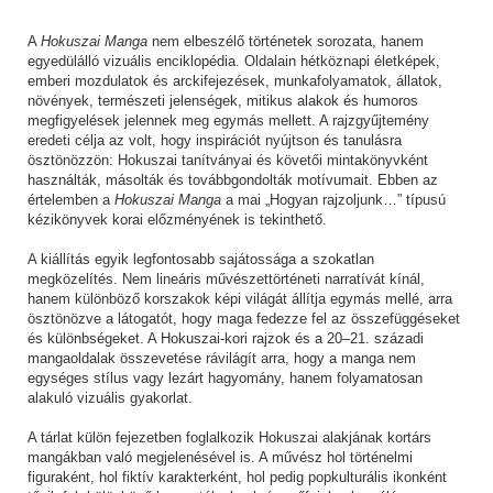
A
Hokuszai Manga
nem elbeszélő történetek sorozata, hanem
egyedülálló vizuális enciklopédia. Oldalain hétköznapi életképek,
emberi mozdulatok és arckifejezések, munkafolyamatok, állatok,
növények, természeti jelenségek, mitikus alakok és humoros
megfigyelések jelennek meg egymás mellett. A rajzgyűjtemény
eredeti célja az volt, hogy inspirációt nyújtson és tanulásra
ösztönözzön: Hokuszai tanítványai és követői mintakönyvként
használták, másolták és továbbgondolták motívumait. Ebben az
értelemben a
Hokuszai Manga
a mai „Hogyan rajzoljunk…” típusú
kézikönyvek korai előzményének is tekinthető.
A kiállítás egyik legfontosabb sajátossága a szokatlan
megközelítés. Nem lineáris művészettörténeti narratívát kínál,
hanem különböző korszakok képi világát állítja egymás mellé, arra
ösztönözve a látogatót, hogy maga fedezze fel az összefüggéseket
és különbségeket. A Hokuszai-kori rajzok és a 20–21. századi
mangaoldalak összevetése rávilágít arra, hogy a manga nem
egységes stílus vagy lezárt hagyomány, hanem folyamatosan
alakuló vizuális gyakorlat.
A tárlat külön fejezetben foglalkozik Hokuszai alakjának kortárs
mangákban való megjelenésével is. A művész hol történelmi
figuraként, hol fiktív karakterként, hol pedig popkulturális ikonként