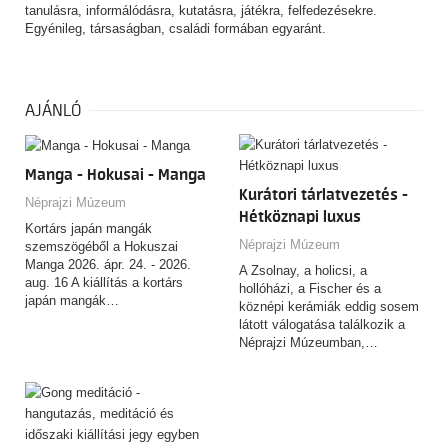
tanulásra, informálódásra, kutatásra, játékra, felfedezésekre.
Egyénileg, társaságban, családi formában egyaránt.
AJÁNLÓ
Manga - Hokusai - Manga
Kurátori tárlatvezetés -
Néprajzi Múzeum
Hétköznapi luxus
Kortárs japán mangák
Néprajzi Múzeum
szemszögéből a Hokuszai
Manga 2026. ápr. 24. - 2026.
A Zsolnay, a holicsi, a
aug. 16 A kiállítás a kortárs
hollóházi, a Fischer és a
japán mangák…
köznépi kerámiák eddig sosem
látott válogatása találkozik a
Néprajzi Múzeumban,…