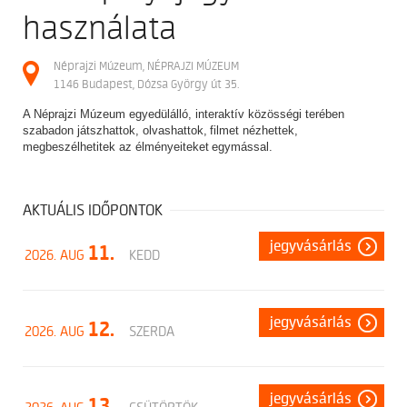
használata
Néprajzi Múzeum, NÉPRAJZI MÚZEUM
1146 Budapest, Dózsa György út 35.
A Néprajzi Múzeum egyedülálló, interaktív közösségi terében
szabadon játszhattok, olvashattok, filmet nézhettek,
megbeszélhetitek az élményeiteket egymással.
AKTUÁLIS IDŐPONTOK
jegyvásárlás
11.
2026. AUG
KEDD
jegyvásárlás
12.
2026. AUG
SZERDA
jegyvásárlás
13.