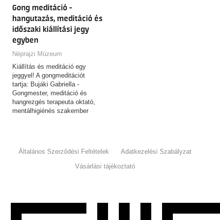
Gong meditáció -
hangutazás, meditáció és
időszaki kiállítási jegy
egyben
Néprajzi Múzeum
Kiállítás és meditáció egy
jeggyel! A gongmeditációt
tartja: Bujáki Gabriella -
Gongmester, meditáció és
hangrezgés terapeuta oktató,
mentálhigiénés szakember
(bujakigabi.hu)
Általános Szerződési Feltételek
Adatkezelési Szabályzat
Vásárlási tájékoztató