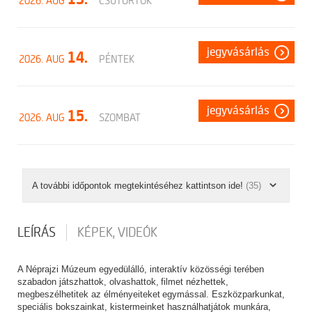
2026. AUG
CSÜTÖRTÖK
jegyvásárlás
14.
2026. AUG
PÉNTEK
jegyvásárlás
15.
2026. AUG
SZOMBAT
A további időpontok megtekintéséhez kattintson ide!
(35)
LEÍRÁS
KÉPEK, VIDEÓK
A Néprajzi Múzeum egyedülálló, interaktív közösségi terében
szabadon játszhattok, olvashattok, filmet nézhettek,
megbeszélhetitek az élményeiteket egymással. Eszközparkunkat,
speciális bokszainkat, kistermeinket használhatjátok munkára,