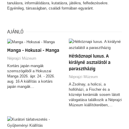
tanulásra, informálódásra, kutatásra, játékra, felfedezésekre.
Egyénileg, társaságban, családi formában egyaránt.
AJÁNLÓ
Manga - Hokusai - Manga
Hétköznapi luxus. A
Néprajzi Múzeum
királyné asztalától a
Kortárs japán mangák
parasztházig
szemszögéből a Hokuszai
Manga 2026. ápr. 24. - 2026.
Néprajzi Múzeum
aug. 16 A kiállítás a kortárs
A Zsolnay, a holicsi, a
japán mangák…
hollóházi, a Fischer és a
köznépi kerámiák sosem látott
válogatása találkozik a Néprajzi
Múzeum kiállítóterében,…