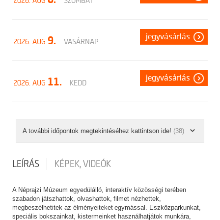
2026. AUG
SZOMBAT
jegyvásárlás
9.
2026. AUG
VASÁRNAP
jegyvásárlás
11.
2026. AUG
KEDD
A további időpontok megtekintéséhez kattintson ide!
(38)
LEÍRÁS
KÉPEK, VIDEÓK
A Néprajzi Múzeum egyedülálló, interaktív közösségi terében
szabadon játszhattok, olvashattok, filmet nézhettek,
megbeszélhetitek az élményeiteket egymással. Eszközparkunkat,
speciális bokszainkat, kistermeinket használhatjátok munkára,