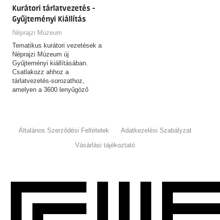
Kurátori tárlatvezetés -
Gyűjteményi Kiállítás
Néprajzi Múzeum
Tematikus kurátori vezetések a
Néprajzi Múzeum új
Gyűjteményi kiállításában.
Csatlakozz ahhoz a
tárlatvezetés-sorozathoz,
amelyen a 3600 lenyűgöző
tárgyat felvonultató,
csaknem…
Általános Szerződési Feltételek
Adatkezelési Szabályzat
Vásárlási tájékoztató