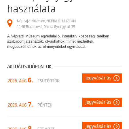
használata
Néprajzi Múzeum, NÉPRAJZI MÚZEUM
1146 Budapest, Dózsa György út 35.
A Néprajzi Múzeum egyedülálló, interaktív közösségi terében
szabadon játszhattok, olvashattok, filmet nézhettek,
megbeszélhetitek az élményeiteket egymással.
AKTUÁLIS IDŐPONTOK
jegyvásárlás
6.
2026. AUG
CSÜTÖRTÖK
jegyvásárlás
7.
2026. AUG
PÉNTEK
jegyvásárlás
8.