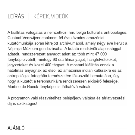
LEÍRÁS
KÉPEK, VIDEÓK
A kiállítás válogatás a nemzetközi hírű belga kulturális antropológus,
Gustaaf Verswijver csaknem fél évszázados amazóniai
kutatómunkája során létrejött archívumából, amely négy éve került a
Néprajzi Múzeum gondozásába. A kutató rendkívüli alapossággal
adatolt, rendszerezett anyagot adott át: több mint 47 000
fényképfelvételt, mintegy 90 óra filmanyagot, hangfelvételeket,
jegyzeteket és közel 400 tárgyat. A mostani kiállítás ennek a
hatalmas anyagnak az első, az amazóniai indián kultúrákra és az
antropológiai fotográfia természetére fókuszáló bemutatása, úgy
hogy a kutatót a terepmunkáira rendszeresen elkísérő felesége,
Martine de Roeck fényképei is láthatóvá válnak.
A programon való részvételhez belépőjegy váltása és tárlatvezetési
díj is szükséges!
AJÁNLÓ