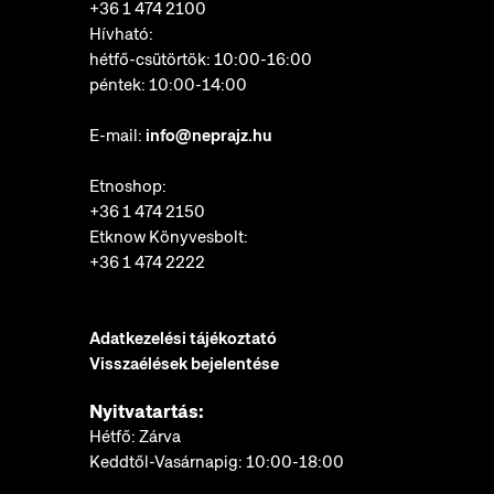
+36 1 474 2100
Hívható:
hétfő-csütörtök: 10:00-16:00
péntek: 10:00-14:00
E-mail:
info@neprajz.hu
Etnoshop:
+36 1 474 2150
Etknow Könyvesbolt:
+36 1 474 2222
Adatkezelési tájékoztató
Visszaélések bejelentése
Nyitvatartás:
Hétfő: Zárva
Keddtől-Vasárnapig: 10:00-18:00