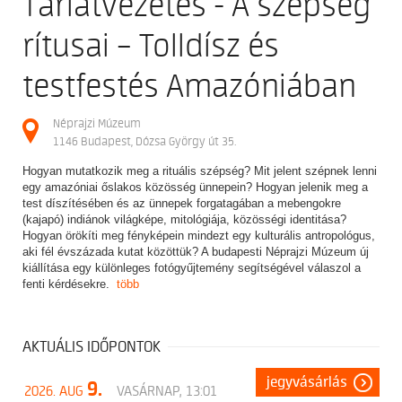
Tárlatvezetés - A szépség
rítusai – Tolldísz és
testfestés Amazóniában
Néprajzi Múzeum
1146 Budapest, Dózsa György út 35.
Hogyan mutatkozik meg a rituális szépség? Mit jelent szépnek lenni
egy amazóniai őslakos közösség ünnepein? Hogyan jelenik meg a
test díszítésében és az ünnepek forgatagában a mebengokre
(kajapó) indiánok világképe, mitológiája, közösségi identitása?
Hogyan örökíti meg fényképein mindezt egy kulturális antropológus,
aki fél évszázada kutat közöttük? A budapesti Néprajzi Múzeum új
kiállítása egy különleges fotógyűjtemény segítségével válaszol a
fenti kérdésekre.
több
AKTUÁLIS IDŐPONTOK
jegyvásárlás
9.
2026. AUG
VASÁRNAP, 13:01