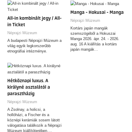
Manga - Hokusai - Manga
All-in kombinált jegy / All-
Néprajzi Múzeum
in Ticket
Kortárs japán mangák
Néprajzi Múzeum
szemszögéből a Hokuszai
Manga 2026. ápr. 24. - 2026.
A budapesti Néprajzi Múzeum a
aug. 16 A kiállítás a kortárs
világ egyik legkorszerűbb
japán mangák…
etnográfiai intézménye.
Hétköznapi luxus. A
királyné asztalától a
parasztházig
Néprajzi Múzeum
A Zsolnay, a holicsi, a
hollóházi, a Fischer és a
köznépi kerámiák sosem látott
válogatása találkozik a Néprajzi
Múzeum kiállítóterében,…