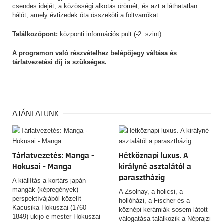
csendes idejét, a közösségi alkotás örömét, és azt a láthatatlan
hálót, amely évtizedek óta összeköti a foltvarrókat.
Találkozópont:
központi információs pult (-2. szint)
A programon való részvételhez belépőjegy váltása és
tárlatvezetési díj is szükséges.
AJÁNLATUNK
Tárlatvezetés: Manga -
Hétköznapi luxus. A
Hokusai - Manga
királyné asztalától a
parasztházig
A kiállítás a kortárs japán
mangák (képregények)
A Zsolnay, a holicsi, a
perspektívájából közelít
hollóházi, a Fischer és a
Kacusika Hokuszai (1760–
köznépi kerámiák sosem látott
1849) ukijo-e mester Hokuszai
válogatása találkozik a Néprajzi