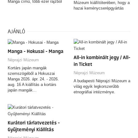
Manga című, több ezer rajzból
Múzeum kiállítóterében, hogy a
álló, rendkívüli hatású
hazai keménycserépgyártás
rajzgyűjteményéhez. A tárlat
csaknem kétszáz éves
nem azt kívánja igazolni, hogy
történetén keresztül meséljen a
Hokuszai a mai értelemben vett
magyar ízlésről, identitásról és
manga „feltalálója” lett volna,
a mindennapok alakulásáról.
AJÁNLÓ
hanem azt vizsgálja, miként
alakult és változott a „manga”
fogalma, használata és
Manga - Hokusai - Manga
jelentése az elmúlt kétszáz év
során.
All-in kombinált jegy / All-
Néprajzi Múzeum
in Ticket
Kortárs japán mangák
Néprajzi Múzeum
szemszögéből a Hokuszai
Manga 2026. ápr. 24. - 2026.
A budapesti Néprajzi Múzeum a
aug. 16 A kiállítás a kortárs
világ egyik legkorszerűbb
japán mangák…
etnográfiai intézménye.
Kurátori tárlatvezetés -
Gyűjteményi Kiállítás