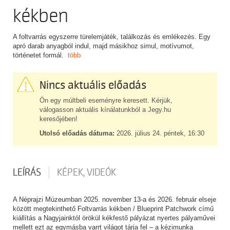
kékben
A foltvarrás egyszerre türelemjáték, találkozás és emlékezés. Egy
apró darab anyagból indul, majd másikhoz simul, motívumot,
történetet formál.
több
Nincs aktuális előadás
Ön egy múltbeli eseményre keresett. Kérjük,
válogasson aktuális kínálatunkból a Jegy.hu
keresőjében!
Utolsó előadás dátuma:
2026. július 24. péntek, 16:30
LEÍRÁS
KÉPEK, VIDEÓK
A Néprajzi Múzeumban 2025. november 13-a és 2026. február elseje
között megtekinthető Foltvarrás kékben / Blueprint Patchwork című
kiállítás a Nagyjainktól örökül kékfestő pályázat nyertes pályaművei
mellett ezt az egymásba varrt világot tárja fel – a kézimunka