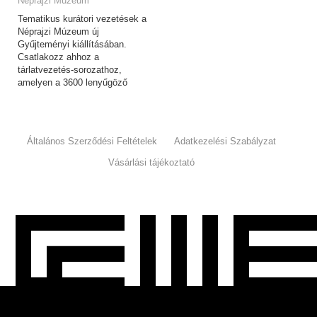
Néprajzi Múzeum
Tematikus kurátori vezetések a
Néprajzi Múzeum új
Gyűjteményi kiállításában.
Csatlakozz ahhoz a
tárlatvezetés-sorozathoz,
amelyen a 3600 lenyűgöző
tárgyat felvonultató,
csaknem…
Általános Szerződési Feltételek
Adatkezelési Szabályzat
Vásárlási tájékoztató