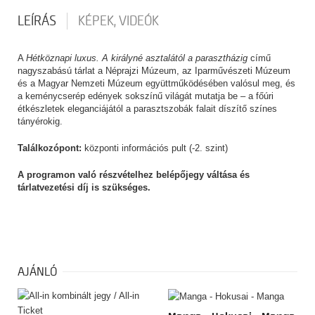
LEÍRÁS
KÉPEK, VIDEÓK
A
Hétköznapi luxus. A királyné asztalától a parasztházig
című
nagyszabású tárlat a Néprajzi Múzeum, az Iparművészeti Múzeum
és a Magyar Nemzeti Múzeum együttműködésében valósul meg, és
a keménycserép edények sokszínű világát mutatja be – a főúri
étkészletek eleganciájától a parasztszobák falait díszítő színes
tányérokig.
Találkozópont:
központi információs pult (-2. szint)
A programon való részvételhez belépőjegy váltása és
tárlatvezetési díj is szükséges.
AJÁNLÓ