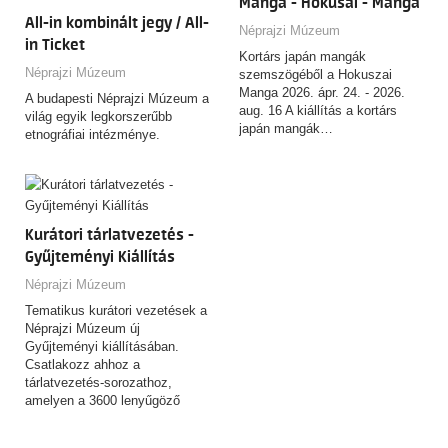
Manga - Hokusai - Manga
All-in kombinált jegy / All-
Néprajzi Múzeum
in Ticket
Kortárs japán mangák
Néprajzi Múzeum
szemszögéből a Hokuszai
Manga 2026. ápr. 24. - 2026.
A budapesti Néprajzi Múzeum a
aug. 16 A kiállítás a kortárs
világ egyik legkorszerűbb
japán mangák…
etnográfiai intézménye.
Kurátori tárlatvezetés -
Gyűjteményi Kiállítás
Néprajzi Múzeum
Tematikus kurátori vezetések a
Néprajzi Múzeum új
Gyűjteményi kiállításában.
Csatlakozz ahhoz a
tárlatvezetés-sorozathoz,
amelyen a 3600 lenyűgöző
tárgyat felvonultató,
csaknem…