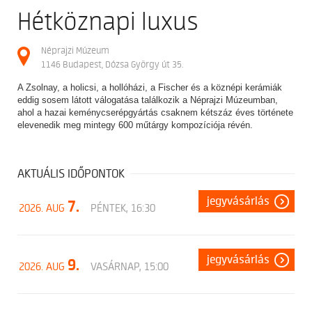
Hétköznapi luxus
Néprajzi Múzeum
1146 Budapest, Dózsa György út 35.
A Zsolnay, a holicsi, a hollóházi, a Fischer és a köznépi kerámiák
eddig sosem látott válogatása találkozik a Néprajzi Múzeumban,
ahol a hazai keménycserépgyártás csaknem kétszáz éves története
elevenedik meg mintegy 600 műtárgy kompozíciója révén.
AKTUÁLIS IDŐPONTOK
jegyvásárlás
7.
2026. AUG
PÉNTEK, 16:30
jegyvásárlás
9.
2026. AUG
VASÁRNAP, 15:00