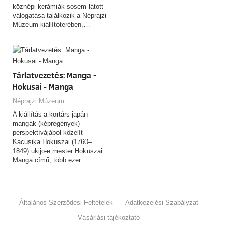
köznépi kerámiák sosem látott
válogatása találkozik a Néprajzi
Múzeum kiállítóterében,…
Tárlatvezetés: Manga -
Hokusai - Manga
Néprajzi Múzeum
A kiállítás a kortárs japán
mangák (képregények)
perspektívájából közelít
Kacusika Hokuszai (1760–
1849) ukijo-e mester Hokuszai
Manga című, több ezer
rajzból…
Általános Szerződési Feltételek
Adatkezelési Szabályzat
Vásárlási tájékoztató