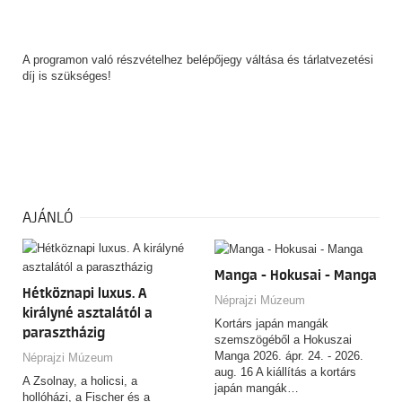
A programon való részvételhez belépőjegy váltása és tárlatvezetési
díj is szükséges!
AJÁNLÓ
Manga - Hokusai - Manga
Hétköznapi luxus. A
Néprajzi Múzeum
királyné asztalától a
Kortárs japán mangák
parasztházig
szemszögéből a Hokuszai
Manga 2026. ápr. 24. - 2026.
Néprajzi Múzeum
aug. 16 A kiállítás a kortárs
A Zsolnay, a holicsi, a
japán mangák…
hollóházi, a Fischer és a