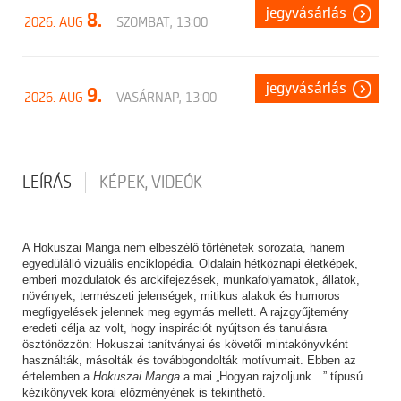
jegyvásárlás
8.
2026. AUG
SZOMBAT, 13:00
jegyvásárlás
9.
2026. AUG
VASÁRNAP, 13:00
LEÍRÁS
KÉPEK, VIDEÓK
A Hokuszai Manga nem elbeszélő történetek sorozata, hanem
egyedülálló vizuális enciklopédia. Oldalain hétköznapi életképek,
emberi mozdulatok és arckifejezések, munkafolyamatok, állatok,
növények, természeti jelenségek, mitikus alakok és humoros
megfigyelések jelennek meg egymás mellett. A rajzgyűjtemény
eredeti célja az volt, hogy inspirációt nyújtson és tanulásra
ösztönözzön: Hokuszai tanítványai és követői mintakönyvként
használták, másolták és továbbgondolták motívumait. Ebben az
értelemben a
Hokuszai Manga
a mai „Hogyan rajzoljunk…” típusú
kézikönyvek korai előzményének is tekinthető.