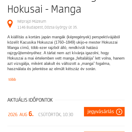
Hokusai - Manga
Néprajzi Múzeum
1146 Budapest, Dózsa György út 35.
A kiállítás a kortárs japán mangák (képregények) perspektívájából
közelít Kacusika Hokuszai (1760–1849) ukijo-e mester Hokuszai
Manga című, több ezer rajzból álló, rendkívüli hatású
rajzgyűjteményéhez. A tárlat nem azt kívánja igazolni, hogy
Hokuszai a mai értelemben vett manga „feltalálója” lett volna, hanem
azt vizsgálja, miként alakult és változott a „manga” fogalma,
használata és jelentése az elmúlt kétszáz év során.
több
AKTUÁLIS IDŐPONTOK
jegyvásárlás
6.
2026. AUG
CSÜTÖRTÖK, 10:30