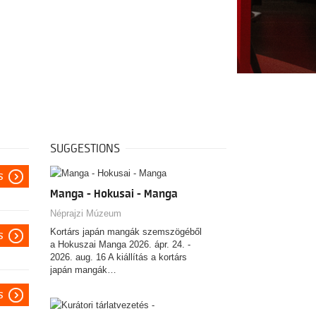
SUGGESTIONS
s
Manga - Hokusai - Manga
Néprajzi Múzeum
Kortárs japán mangák szemszögéből
s
a Hokuszai Manga 2026. ápr. 24. -
2026. aug. 16 A kiállítás a kortárs
japán mangák…
s