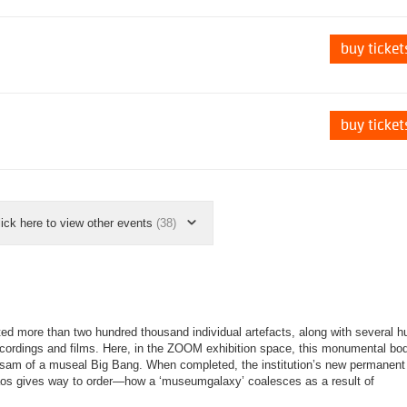
buy ticket
buy ticket
lick here to view other events
(38)
ted more than two hundred thousand individual artefacts, along with several h
cordings and films. Here, in the ZOOM exhibition space, this monumental bod
flotsam of a museal Big Bang. When completed, the institution’s new permanent
chaos gives way to order—how a ‘museumgalaxy’ coalesces as a result of