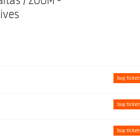
ltás / ZOOM -
ives
buy ticket
buy ticket
buy ticket