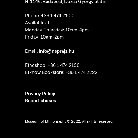
H-1146, Budapest, Dózsa György út 35.
Phone:
+36 1 474 2100
Available at:
Monday-Thursday: 10am-4pm
Friday: 10am-2pm
Email:
info@neprajz.hu
Etnoshop:
+36 1 474 2150
Etknow Bookstore:
+36 1 474 2222
Privacy Policy
Report abuses
Museum of Ethnography © 2022. All rights reserved.