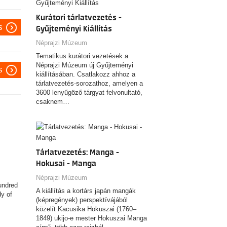
Kurátori tárlatvezetés -
s
Gyűjteményi Kiállítás
Néprajzi Múzeum
Tematikus kurátori vezetések a
Néprajzi Múzeum új Gyűjteményi
s
kiállításában. Csatlakozz ahhoz a
tárlatvezetés-sorozathoz, amelyen a
3600 lenyűgöző tárgyat felvonultató,
csaknem…
Tárlatvezetés: Manga -
Hokusai - Manga
Néprajzi Múzeum
undred
A kiállítás a kortárs japán mangák
y of
(képregények) perspektívájából
közelít Kacusika Hokuszai (1760–
1849) ukijo-e mester Hokuszai Manga