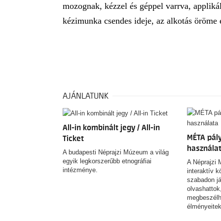
mozognak, kézzel és géppel varrva, applikál
kézimunka csendes ideje, az alkotás öröme é
AJÁNLATUNK
All-in kombinált jegy / All-in
MÉTA pály
Ticket
használa
A budapesti Néprajzi Múzeum a világ
egyik legkorszerűbb etnográfiai
A Néprajzi 
intézménye.
interaktív 
szabadon já
olvashattok,
megbeszélh
élményeite