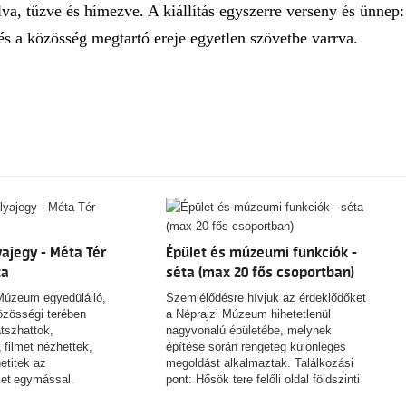
va, tűzve és hímezve. A kiállítás egyszerre verseny és ünnep:
s a közösség megtartó ereje egyetlen szövetbe varrva.
ajegy - Méta Tér
Épület és múzeumi funkciók -
ta
séta (max 20 fős csoportban)
Múzeum egyedülálló,
Szemlélődésre hívjuk az érdeklődőket
közösségi terében
a Néprajzi Múzeum hihetetlenül
tszhattok,
nagyvonalú épületébe, melynek
 filmet nézhettek,
építése során rengeteg különleges
etitek az
megoldást alkalmaztak. Találkozási
ket egymással.
pont: Hősök tere felőli oldal földszinti
információs pult Hossza: 60 perc