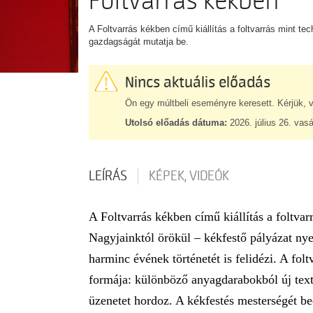
Foltvarrás kékben
A Foltvarrás kékben című kiállítás a foltvarrás mint te
gazdagságát mutatja be.
Nincs aktuális előadás
Ön egy múltbeli eseményre keresett. Kérjük, v
Utolsó előadás dátuma:
2026. július 26. vas
LEÍRÁS
KÉPEK, VIDEÓK
A Foltvarrás kékben című kiállítás a foltva
Nagyjainktól örökül – kékfestő pályázat nye
harminc évének történetét is felidézi. A fo
formája: különböző anyagdarabokból új textil
üzenetet hordoz. A kékfestés mesterségét b