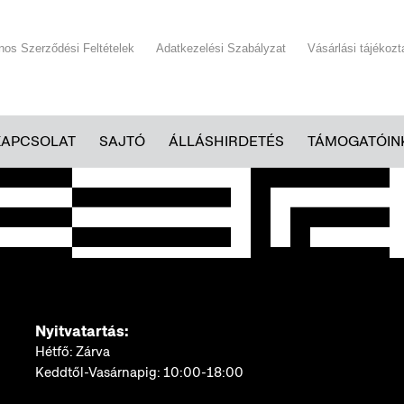
ános Szerződési Feltételek
Adatkezelési Szabályzat
Vásárlási tájékozt
KAPCSOLAT
SAJTÓ
ÁLLÁSHIRDETÉS
TÁMOGATÓIN
Nyitvatartás:
Hétfő: Zárva
Keddtől-Vasárnapig: 10:00-18:00