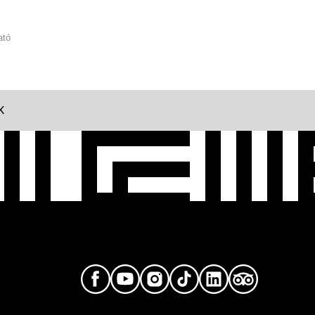
ató
K