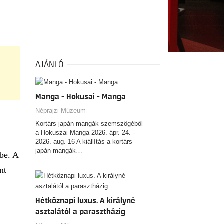
AJÁNLÓ
Manga - Hokusai - Manga
Néprajzi Múzeum
Kortárs japán mangák szemszögéből
a Hokuszai Manga 2026. ápr. 24. -
2026. aug. 16 A kiállítás a kortárs
japán mangák…
 be. A
nt
Hétköznapi luxus. A királyné
asztalától a parasztházig