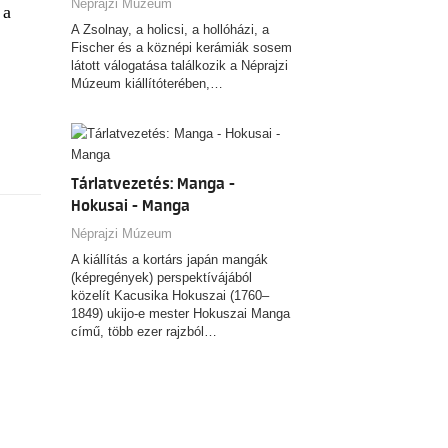
Néprajzi Múzeum
 a
A Zsolnay, a holicsi, a hollóházi, a
Fischer és a köznépi kerámiák sosem
látott válogatása találkozik a Néprajzi
Múzeum kiállítóterében,…
Tárlatvezetés: Manga -
Hokusai - Manga
Néprajzi Múzeum
A kiállítás a kortárs japán mangák
(képregények) perspektívájából
közelít Kacusika Hokuszai (1760–
1849) ukijo-e mester Hokuszai Manga
című, több ezer rajzból…