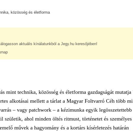
chnika, közösség és életforma
álogasson aktuális kínálatunkból a Jegy.hu keresőjében!
árnap
rrás mint technika, közösség és életforma gazdagságát mutatja
rtes alkotásai mellett a tárlat a Magyar Foltvarró Céh több mi
ltvarrás – vagy patchwork – a kézimunka egyik legösszetettebb
 születik, ahol minden öltés ritmust, történetet és személyes
eemelő művek a hagyomány és a kortárs kísérletezés határán