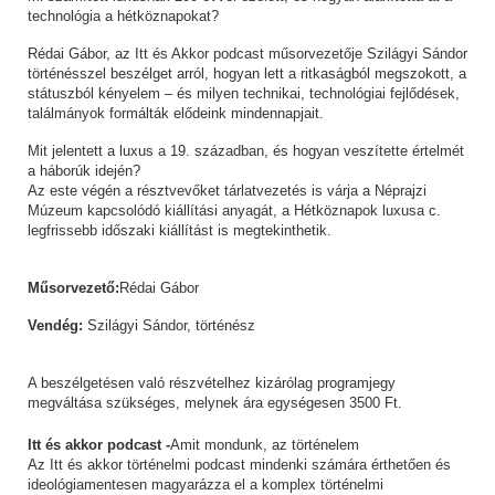
technológia a hétköznapokat?
Rédai Gábor, az Itt és Akkor podcast műsorvezetője Szilágyi Sándor
történésszel beszélget arról, hogyan lett a ritkaságból megszokott, a
státuszból kényelem – és milyen technikai, technológiai fejlődések,
találmányok formálták elődeink mindennapjait.
Mit jelentett a luxus a 19. században, és hogyan veszítette értelmét
a háborúk idején?
Az este végén a résztvevőket tárlatvezetés is várja a Néprajzi
Múzeum kapcsolódó kiállítási anyagát, a Hétköznapok luxusa c.
legfrissebb időszaki kiállítást is megtekinthetik.
Műsorvezető:
Rédai Gábor
Vendég:
Szilágyi Sándor, történész
A beszélgetésen való részvételhez kizárólag programjegy
megváltása szükséges, melynek ára egységesen 3500 Ft.
Itt és akkor podcast -
Amit mondunk, az történelem
Az Itt és akkor történelmi podcast mindenki számára érthetően és
ideológiamentesen magyarázza el a komplex történelmi