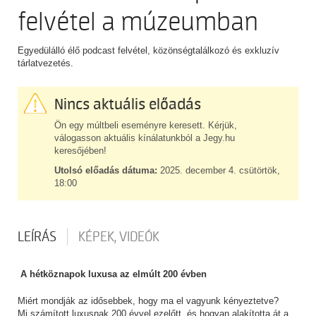
felvétel a múzeumban
Egyedülálló élő podcast felvétel, közönségtalálkozó és exkluzív
tárlatvezetés.
Nincs aktuális előadás
Ön egy múltbeli eseményre keresett. Kérjük,
válogasson aktuális kínálatunkból a Jegy.hu
keresőjében!
Utolsó előadás dátuma:
2025. december 4. csütörtök,
18:00
LEÍRÁS
KÉPEK, VIDEÓK
A hétköznapok luxusa az elmúlt 200 évben
Miért mondják az idősebbek, hogy ma el vagyunk kényeztetve?
Mi számított luxusnak 200 évvel ezelőtt, és hogyan alakította át a