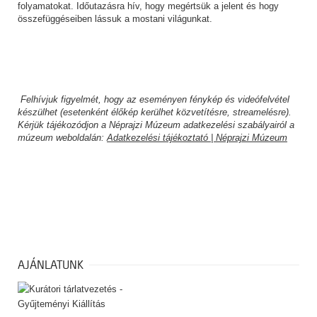
folyamatokat. Időutazásra hív, hogy megértsük a jelent és hogy
összefüggéseiben lássuk a mostani világunkat.
Felhívjuk figyelmét, hogy az eseményen fénykép és videófelvétel
készülhet (esetenként élőkép kerülhet közvetítésre, streamelésre).
Kérjük tájékozódjon a Néprajzi Múzeum adatkezelési szabályairól a
múzeum weboldalán:
Adatkezelési tájékoztató | Néprajzi Múzeum
AJÁNLATUNK