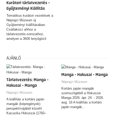
Kurátori tárlatvezetés -
Gyűjteményi Kiállítás
Tematikus kurátori vezetések a
Néprajzi Múzeum új
Gyűjteményi kiállításában.
Csatlakozz ahhoz a
tárlatvezetés-sorozathoz,
amelyen a 3600 lenyűgöző
tárgyat felvonultató, csaknem
10 éven át készült kiállítás és
a 153 éves Néprajzi Múzeum
rejtett történeteit és
AJÁNLÓ
érdekességeit ismerheted
meg! FONTOS! Az egyes
alkalmak kölünböző témákban
Manga - Hokusai - Manga
kínálnak tárlatvezetést. Erről
Tárlatvezetés: Manga -
alább tájékozódhat!
Néprajzi Múzeum
Hokusai - Manga
Kortárs japán mangák
Néprajzi Múzeum
szemszögéből a Hokuszai
Manga 2026. ápr. 24. - 2026.
A kiállítás a kortárs japán
aug. 16 A kiállítás a kortárs
mangák (képregények)
japán mangák…
perspektívájából közelít
Kacusika Hokuszai (1760–