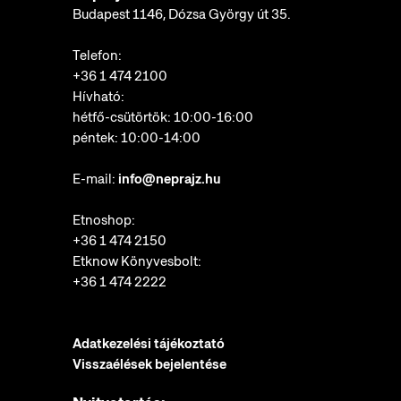
Budapest 1146, Dózsa György út 35.
Telefon:
+36 1 474 2100
Hívható:
hétfő-csütörtök: 10:00-16:00
péntek: 10:00-14:00
E-mail:
info@neprajz.hu
Etnoshop:
+36 1 474 2150
Etknow Könyvesbolt:
+36 1 474 2222
Adatkezelési tájékoztató
Visszaélések bejelentése