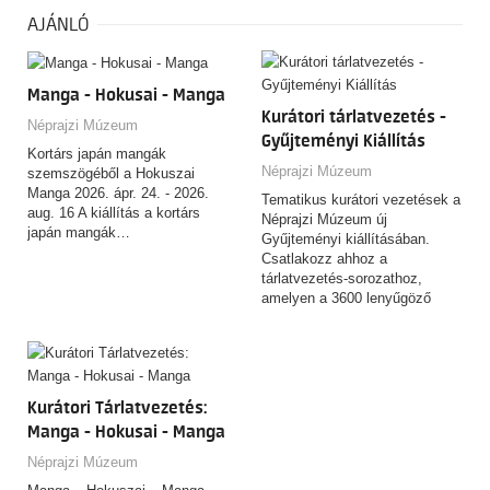
AJÁNLÓ
Manga - Hokusai - Manga
Kurátori tárlatvezetés -
Néprajzi Múzeum
Gyűjteményi Kiállítás
Kortárs japán mangák
Néprajzi Múzeum
szemszögéből a Hokuszai
Manga 2026. ápr. 24. - 2026.
Tematikus kurátori vezetések a
aug. 16 A kiállítás a kortárs
Néprajzi Múzeum új
japán mangák…
Gyűjteményi kiállításában.
Csatlakozz ahhoz a
tárlatvezetés-sorozathoz,
amelyen a 3600 lenyűgöző
tárgyat felvonultató,
csaknem…
Kurátori Tárlatvezetés:
Manga - Hokusai - Manga
Néprajzi Múzeum