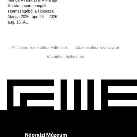
Manga – Hokuszai – Manga
Kortárs japán mangák
szemszögéből a Hokuszai
Manga 2026. ápr. 24. - 2026.
aug. 16. A…
Általános Szerződési Feltételek
Adatkezelési Szabályzat
Vásárlási tájékoztató
Néprajzi Múzeum