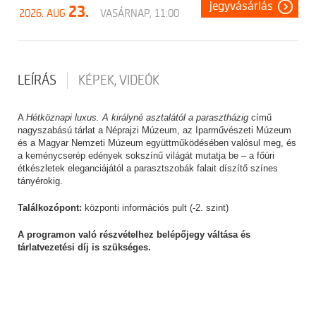
jegyvásárlás
23.
2026. AUG
VASÁRNAP, 11:00
LEÍRÁS
KÉPEK, VIDEÓK
A
Hétköznapi luxus. A királyné asztalától a parasztházig
című
nagyszabású tárlat a Néprajzi Múzeum, az Iparművészeti Múzeum
és a Magyar Nemzeti Múzeum együttműködésében valósul meg, és
a keménycserép edények sokszínű világát mutatja be – a főúri
étkészletek eleganciájától a parasztszobák falait díszítő színes
tányérokig.
Találkozópont:
központi információs pult (-2. szint)
A programon való részvételhez belépőjegy váltása és
tárlatvezetési díj is szükséges.