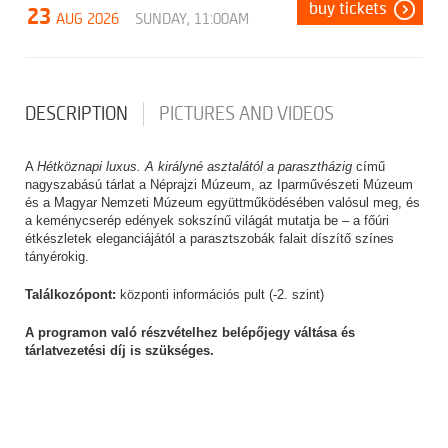
buy tickets
23
AUG 2026
SUNDAY, 11:00AM
DESCRIPTION
PICTURES AND VIDEOS
A
Hétköznapi luxus. A királyné asztalától a parasztházig
című
nagyszabású tárlat a Néprajzi Múzeum, az Iparművészeti Múzeum
és a Magyar Nemzeti Múzeum együttműködésében valósul meg, és
a keménycserép edények sokszínű világát mutatja be – a főúri
étkészletek eleganciájától a parasztszobák falait díszítő színes
tányérokig.
Találkozópont:
központi információs pult (-2. szint)
A programon való részvételhez belépőjegy váltása és
tárlatvezetési díj is szükséges.