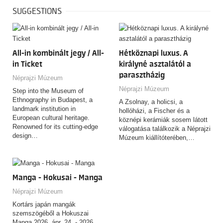
SUGGESTIONS
All-in kombinált jegy / All-
Hétköznapi luxus. A
in Ticket
királyné asztalától a
parasztházig
Néprajzi Múzeum
Néprajzi Múzeum
Step into the Museum of
Ethnography in Budapest, a
A Zsolnay, a holicsi, a
landmark institution in
hollóházi, a Fischer és a
European cultural heritage.
köznépi kerámiák sosem látott
Renowned for its cutting-edge
válogatása találkozik a Néprajzi
design…
Múzeum kiállítóterében,…
Manga - Hokusai - Manga
Néprajzi Múzeum
Kortárs japán mangák
szemszögéből a Hokuszai
Manga 2026. ápr. 24. - 2026.