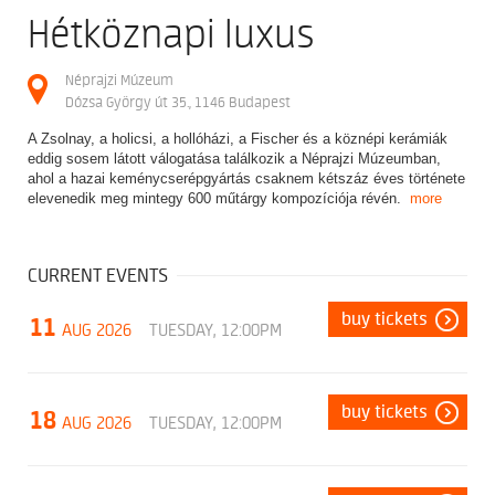
Hétköznapi luxus
Néprajzi Múzeum
Dózsa György út 35., 1146 Budapest
A Zsolnay, a holicsi, a hollóházi, a Fischer és a köznépi kerámiák
eddig sosem látott válogatása találkozik a Néprajzi Múzeumban,
ahol a hazai keménycserépgyártás csaknem kétszáz éves története
elevenedik meg mintegy 600 műtárgy kompozíciója révén.
more
CURRENT EVENTS
buy tickets
11
AUG 2026
TUESDAY, 12:00PM
buy tickets
18
AUG 2026
TUESDAY, 12:00PM