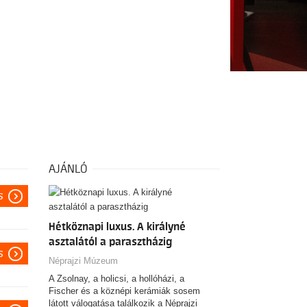
AJÁNLÓ
s
Hétköznapi luxus. A királyné
asztalától a parasztházig
s
Néprajzi Múzeum
A Zsolnay, a holicsi, a hollóházi, a
Fischer és a köznépi kerámiák sosem
látott válogatása találkozik a Néprajzi