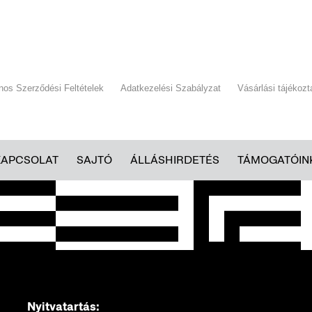
ános Szerződési Feltételek
Adatkezelési Szabályzat
Vásárlási tájékozt
KAPCSOLAT
SAJTÓ
ÁLLÁSHIRDETÉS
TÁMOGATÓIN
Nyitvatartás: