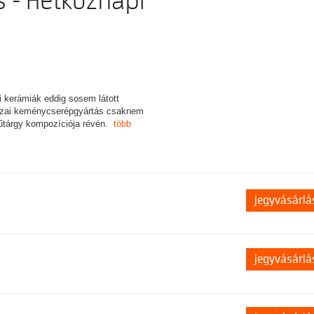
s - Hétköznapi
pi kerámiák eddig sosem látott
hazai keménycserépgyártás csaknem
űtárgy kompozíciója révén.
több
jegyvásárlá
jegyvásárlá