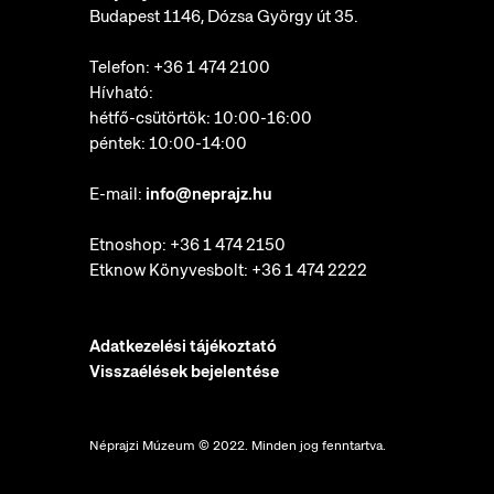
Budapest 1146, Dózsa György út 35.
Telefon:
+36 1 474 2100
Hívható:
hétfő-csütörtök: 10:00-16:00
péntek: 10:00-14:00
E-mail:
info@neprajz.hu
Etnoshop:
+36 1 474 2150
Etknow Könyvesbolt:
+36 1 474 2222
Adatkezelési tájékoztató
Visszaélések bejelentése
Néprajzi Múzeum © 2022. Minden jog fenntartva.