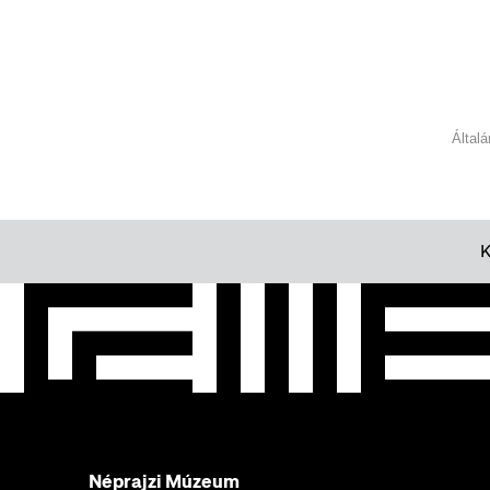
Által
Néprajzi Múzeum