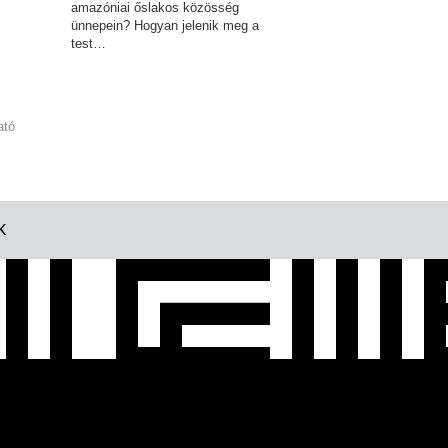
amazóniai őslakos közösség
ünnepein? Hogyan jelenik meg a
test…
ató
K