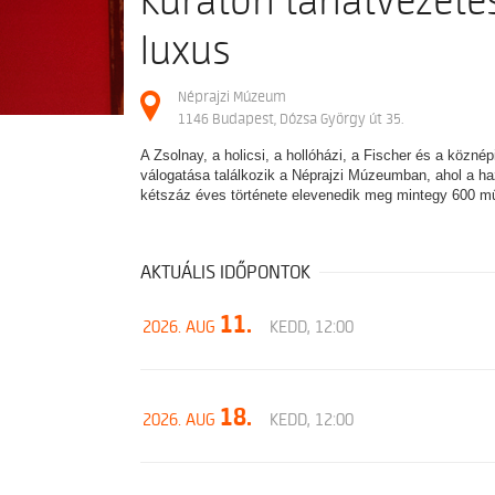
Kurátori tárlatvezeté
luxus
Néprajzi Múzeum
1146 Budapest, Dózsa György út 35.
A Zsolnay, a holicsi, a hollóházi, a Fischer és a közné
válogatása találkozik a Néprajzi Múzeumban, ahol a 
kétszáz éves története elevenedik meg mintegy 600 m
AKTUÁLIS IDŐPONTOK
11.
2026. AUG
KEDD, 12:00
18.
2026. AUG
KEDD, 12:00