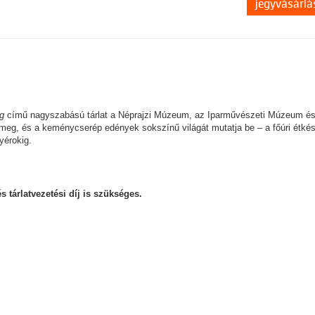
jegyvásárlá
ig
című nagyszabású tárlat a Néprajzi Múzeum, az Iparművészeti Múzeum és
, és a keménycserép edények sokszínű világát mutatja be – a főúri étkés
yérokig.
 tárlatvezetési díj is szükséges.