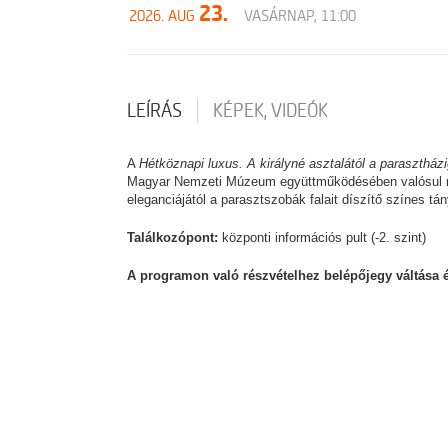
23.
2026. AUG
VASÁRNAP, 11:00
LEÍRÁS
KÉPEK, VIDEÓK
A
Hétköznapi luxus. A királyné asztalától a parasztház
Magyar Nemzeti Múzeum együttműködésében valósul meg
eleganciájától a parasztszobák falait díszítő színes tán
Találkozópont:
központi információs pult (-2. szint)
A programon való részvételhez belépőjegy váltása és