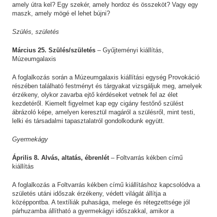
amely útra kel? Egy szekér, amely hordoz és összeköt? Vagy egy
maszk, amely mögé el lehet bújni?
Szülés, születés
Március 25. Szülés/születés
– Gyűjteményi kiállítás,
Múzeumgalaxis
A foglalkozás során a Múzeumgalaxis kiállítási egység Provokáció
részében található festményt és tárgyakat vizsgáljuk meg, amelyek
érzékeny, olykor zavarba ejtő kérdéseket vetnek fel az élet
kezdetéről. Kiemelt figyelmet kap egy cigány festőnő szülést
ábrázoló képe, amelyen keresztül magáról a szülésről, mint testi,
lelki és társadalmi tapasztalatról gondolkodunk együtt.
Gyermekágy
Április 8. Alvás, altatás, ébrenlét
– Foltvarrás kékben című
kiállítás
A foglalkozás a Foltvarrás kékben című kiállításhoz kapcsolódva a
születés utáni időszak érzékeny, védett világát állítja a
középpontba. A textíliák puhasága, melege és rétegzettsége jól
párhuzamba állítható a gyermekágyi időszakkal, amikor a