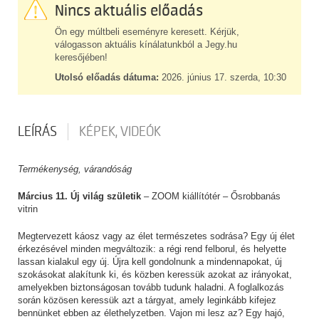
Nincs aktuális előadás
Ön egy múltbeli eseményre keresett. Kérjük,
válogasson aktuális kínálatunkból a Jegy.hu
keresőjében!
Utolsó előadás dátuma:
2026. június 17. szerda, 10:30
LEÍRÁS
KÉPEK, VIDEÓK
Termékenység, várandóság
Március 11. Új világ születik
– ZOOM kiállítótér – Ősrobbanás
vitrin
Megtervezett káosz vagy az élet természetes sodrása? Egy új élet
érkezésével minden megváltozik: a régi rend felborul, és helyette
lassan kialakul egy új. Újra kell gondolnunk a mindennapokat, új
szokásokat alakítunk ki, és közben keressük azokat az irányokat,
amelyekben biztonságosan tovább tudunk haladni. A foglalkozás
során közösen keressük azt a tárgyat, amely leginkább kifejez
bennünket ebben az élethelyzetben. Vajon mi lesz az? Egy hajó,