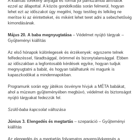
A kiállítás törékeny anyagai és formái jól párhuzamba állíthatók
ezzel az állapottal. A közös gondolkodás során felmerül, hogyan
lehet ezt az időszakot úgy megélni, hogy testileg és lelkileg ne
merítse ki az érintetteket, és miként lehet teret adni a sebezhetőség
kimondásának.
Május 20. A baba megnyugtatása
– Védelmet nyújtó tárgyak –
Gyűjteményi kiállítás
Az első hónapok különlegesek és érzékenyek: egyszerre telnek
felfedezéssel, fáradtsággal, örömmel és bizonytalansággal. Ebben
az időszakban a legfontosabb kérdések egyike, hogyan tudjuk
megnyugtatni a babát, és hogyan találhatunk mi magunk is
kapaszkodókat a mindennapokban.
Programunk során egy játékos ösvényre hívjuk a MÉTA babákat,
ahol a múzeum gyűjteményében megbúvó, védelmet és biztonságot
nyújtó tárgyakat fedezzük fel.
Szülő-baba kapcsolat változása
Június 3. Elengedés és megtartás
– szeparáció – Gyűjteményi
kiállítás
Az elengedés és a megtartás folyamatos egyensúlykeresés a