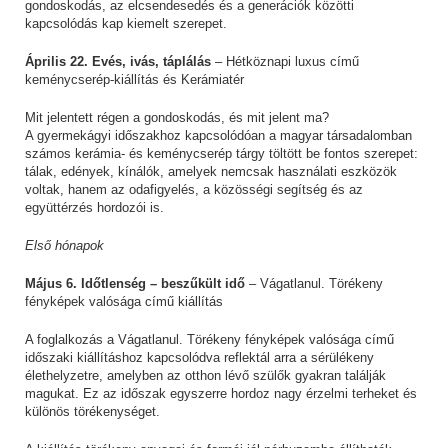
gondoskodás, az elcsendesedés és a generációk közötti
kapcsolódás kap kiemelt szerepet.
Április 22. Evés, ivás, táplálás
– Hétköznapi luxus című
keménycserép-kiállítás és Kerámiatér
Mit jelentett régen a gondoskodás, és mit jelent ma?
A gyermekágyi időszakhoz kapcsolódóan a magyar társadalomban
számos kerámia- és keménycserép tárgy töltött be fontos szerepet:
tálak, edények, kínálók, amelyek nemcsak használati eszközök
voltak, hanem az odafigyelés, a közösségi segítség és az
együttérzés hordozói is.
Első hónapok
Május 6. Időtlenség – beszűkült idő
– Vágatlanul. Törékeny
fényképek valósága című kiállítás
A foglalkozás a Vágatlanul. Törékeny fényképek valósága című
időszaki kiállításhoz kapcsolódva reflektál arra a sérülékeny
élethelyzetre, amelyben az otthon lévő szülők gyakran találják
magukat. Ez az időszak egyszerre hordoz nagy érzelmi terheket és
különös törékenységet.