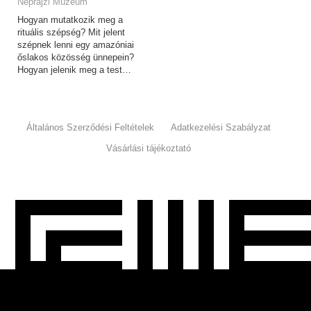
Néprajzi Múzeum
Hogyan mutatkozik meg a
rituális szépség? Mit jelent
szépnek lenni egy amazóniai
őslakos közösség ünnepein?
Hogyan jelenik meg a test…
Általános Szerződési Feltételek
Adatkezelési Szabályzat
Vásárlási tájékoztató