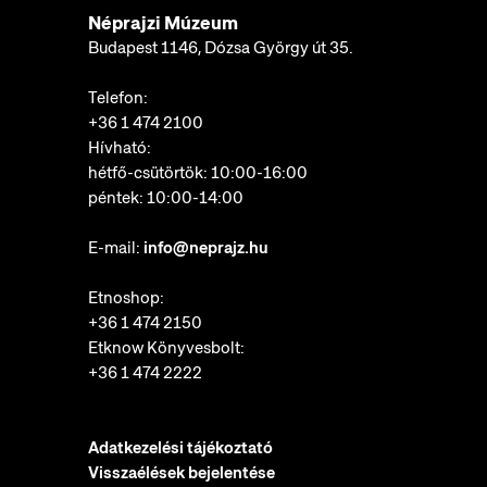
Néprajzi Múzeum
Budapest 1146, Dózsa György út 35.
Telefon:
+36 1 474 2100
Hívható:
hétfő-csütörtök: 10:00-16:00
péntek: 10:00-14:00
E-mail:
info@neprajz.hu
Etnoshop:
+36 1 474 2150
Etknow Könyvesbolt:
+36 1 474 2222
Adatkezelési tájékoztató
Visszaélések bejelentése