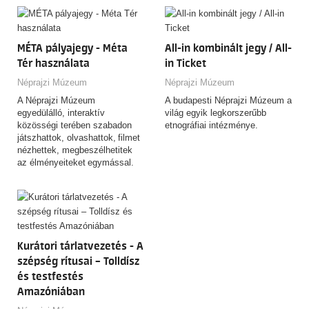
emlékein kívül itt található a
térség legnagyobb, távoli
kontinensek népeinek kultúráját
MÉTA pályajegy - Méta
All-in kombinált jegy / All-
reprezentáló etnográfiai anyaga
is.
Tér használata
in Ticket
Néprajzi Múzeum
Néprajzi Múzeum
A Néprajzi Múzeum
A budapesti Néprajzi Múzeum a
egyedülálló, interaktív
világ egyik legkorszerűbb
közösségi terében szabadon
etnográfiai intézménye.
játszhattok, olvashattok, filmet
nézhettek, megbeszélhetitek
az élményeiteket egymással.
Kurátori tárlatvezetés - A
szépség rítusai – Tolldísz
és testfestés
Amazóniában