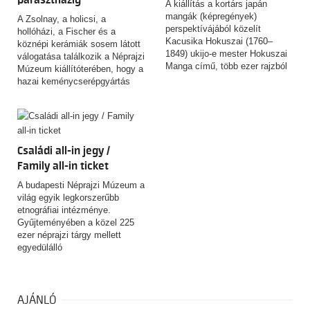
parasztházig
A kiállítás a kortárs japán
mangák (képregények)
A Zsolnay, a holicsi, a
perspektívájából közelít
hollóházi, a Fischer és a
Kacusika Hokuszai (1760–
köznépi kerámiák sosem látott
1849) ukijo-e mester Hokuszai
válogatása találkozik a Néprajzi
Manga című, több ezer rajzból
Múzeum kiállítóterében, hogy a
álló, rendkívüli hatású
hazai keménycserépgyártás
rajzgyűjteményéhez. A tárlat
csaknem kétszáz éves
nem azt kívánja igazolni, hogy
történetén keresztül meséljen a
Hokuszai a mai értelemben vett
magyar ízlésről, identitásról és
manga „feltalálója” lett volna,
a mindennapok alakulásáról.
hanem azt vizsgálja, miként
Családi all-in jegy /
alakult és változott a „manga”
Family all-in ticket
fogalma, használata és
jelentése az elmúlt kétszáz év
A budapesti Néprajzi Múzeum a
során.
világ egyik legkorszerűbb
etnográfiai intézménye.
Gyűjteményében a közel 225
ezer néprajzi tárgy mellett
egyedülálló
fényképfelvételeket,
kéziratokat, fotókat, népzenei
és filmfelvételeket őriz. A
magyar népi kultúra
AJÁNLÓ
felbecsülhetetlen értékű tárgyi