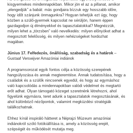
kisgyermekes mindennapokban. Mikor jön el az a pillanat, amikor
„elengedjük” a babát: más gondjaira bízzuk egy hosszabb időre,
hogy időt szánjunk önmagunkra? Hogyan tehetjük ezt úgy, hogy
közben a szülő-gyermek kapcsolat ne sérüljön, hanem éppen
gazdagodjon új élményekkel és tapasztalatokkal? Megnézzük,
milyen lehet a „törzsben” való nevelkedés: milyen előnyöket adhat a
megosztott felelősség, és milyen nehézségeket hordozhat
magában.
Június 17. Felfedezés, önállóság, szabadság és a határok
–
Gustaaf Verswijver Amazóniai indiánok
A programsorozat egyik fontos célja a közösség szerepének
hangsúlyozása és annak megteremtése. Annak tudatosítása, hogy a
családok és a szülők nincsenek egyedül, és hogy az egymáshoz
való kapcsolódás a mindennapokban valódi védelmet és megtartó
erőt adhat. Olyan támogató közeget szeretnénk létrehozni, ahol
figyelünk egymásra, teret adunk a tapasztalatok megosztásának, és
ahol különböző nézőpontok, valamint megküzdési stratégiák
találkozhatnak.
Ehhez kínál inspiráló hátteret a Néprajzi Múzeum amazóniai
indiánokról szóló fotókiállítása is, amely a közösség erejét,
szépségét és működését mutatja meg.