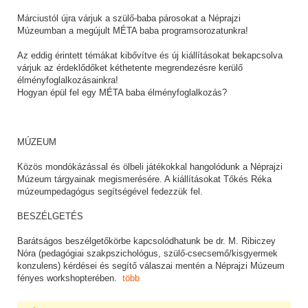
Márciustól újra várjuk a szülő-baba párosokat a Néprajzi
Múzeumban a megújult MÉTA baba programsorozatunkra!
Az eddig érintett témákat kibővítve és új kiállításokat bekapcsolva
várjuk az érdeklődőket kéthetente megrendezésre kerülő
élményfoglalkozásainkra!
Hogyan épül fel egy MÉTA baba élményfoglalkozás?
MÚZEUM
Közös mondókázással és ölbeli játékokkal hangolódunk a Néprajzi
Múzeum tárgyainak megismerésére. A kiállításokat Tőkés Réka
múzeumpedagógus segítségével fedezzük fel.
BESZÉLGETÉS
Barátságos beszélgetőkörbe kapcsolódhatunk be dr. M. Ribiczey
Nóra (pedagógiai szakpszichológus, szülő-csecsemő/kisgyermek
konzulens) kérdései és segítő válaszai mentén a Néprajzi Múzeum
fényes workshopterében.
több