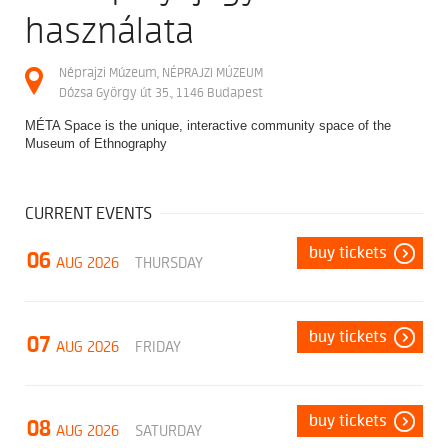
használata
Néprajzi Múzeum, NÉPRAJZI MÚZEUM
Dózsa György út 35., 1146 Budapest
MÉTA Space is the unique, interactive community space of the
Museum of Ethnography
CURRENT EVENTS
buy tickets
06
AUG 2026
THURSDAY
buy tickets
07
AUG 2026
FRIDAY
buy tickets
08
AUG 2026
SATURDAY