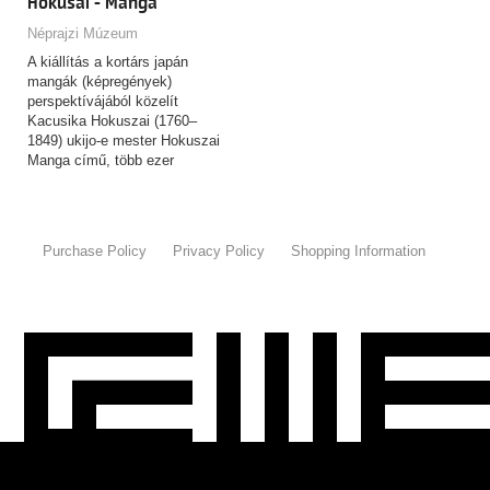
Hokusai - Manga
Néprajzi Múzeum
A kiállítás a kortárs japán
mangák (képregények)
perspektívájából közelít
Kacusika Hokuszai (1760–
1849) ukijo-e mester Hokuszai
Manga című, több ezer
rajzból…
Purchase Policy
Privacy Policy
Shopping Information