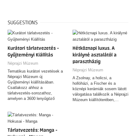
SUGGESTIONS
Kurátori tárlatvezetés -
Hétköznapi luxus. A
Gyűjteményi Kiállítás
királyné asztalától a
parasztházig
Néprajzi Múzeum
Néprajzi Múzeum
Tematikus kurátori vezetések a
Néprajzi Múzeum új
A Zsolnay, a holicsi, a
Gyűjteményi kiállításában.
hollóházi, a Fischer és a
Csatlakozz ahhoz a
köznépi kerámiák sosem látott
tárlatvezetés-sorozathoz,
válogatása találkozik a Néprajzi
amelyen a 3600 lenyűgöző
Múzeum kiállítóterében,…
tárgyat felvonultató,
csaknem…
Tárlatvezetés: Manga -