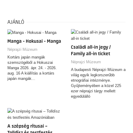
AJÁNLÓ
Manga - Hokusai - Manga
Családi all-in jegy /
Néprajzi Múzeum
Family all-in ticket
Kortárs japán mangák
Néprajzi Múzeum
szemszögéből a Hokuszai
Manga 2026. ápr. 24. - 2026.
A budapesti Néprajzi Múzeum a
aug. 16 A kiállítás a kortárs
világ egyik legkorszerűbb
japán mangák…
etnográfiai intézménye.
Gyűjteményében a közel 225
ezer néprajzi tárgy mellett
egyedülálló
fényképfelvételeket,…
A szépség rítusai –
Tolldísz és testfestés