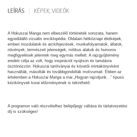
LEÍRÁS
KÉPEK, VIDEÓK
A Hokuszai Manga nem elbeszélő történetek sorozata, hanem
egyedülálló vizuális enciklopédia. Oldalain hétköznapi életképek,
emberi mozdulatok és arckifejezések, munkafolyamatok, állatok,
növények, természeti jelenségek, mitikus alakok és humoros
megfigyelések jelennek meg egymás mellett. A rajzgyűjtemény
eredeti célja az volt, hogy inspirációt nyújtson és tanulásra
ösztönözzön: Hokuszai tanítványai és követői mintakönyvként
használták, másolták és továbbgondolták motívumait. Ebben az
értelemben a
Hokuszai Manga
a mai „Hogyan rajzoljunk…” típusú
kézikönyvek korai előzményének is tekinthető.
A programon való részvételhez belépőjegy váltása és tárlatvezetési
díj is szükséges!