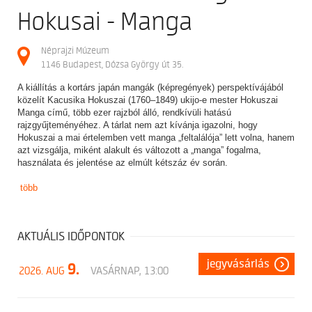
Hokusai - Manga
Néprajzi Múzeum
1146 Budapest, Dózsa György út 35.
A kiállítás a kortárs japán mangák (képregények) perspektívájából
közelít Kacusika Hokuszai (1760–1849) ukijo-e mester Hokuszai
Manga című, több ezer rajzból álló, rendkívüli hatású
rajzgyűjteményéhez. A tárlat nem azt kívánja igazolni, hogy
Hokuszai a mai értelemben vett manga „feltalálója” lett volna, hanem
azt vizsgálja, miként alakult és változott a „manga” fogalma,
használata és jelentése az elmúlt kétszáz év során.
több
AKTUÁLIS IDŐPONTOK
jegyvásárlás
9.
2026. AUG
VASÁRNAP, 13:00