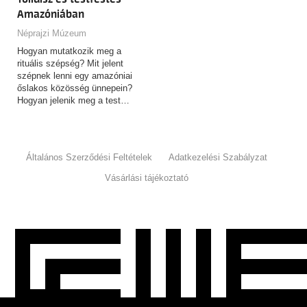
Amazóniában
Néprajzi Múzeum
Hogyan mutatkozik meg a
rituális szépség? Mit jelent
szépnek lenni egy amazóniai
őslakos közösség ünnepein?
Hogyan jelenik meg a test…
Általános Szerződési Feltételek
Adatkezelési Szabályzat
Vásárlási tájékoztató