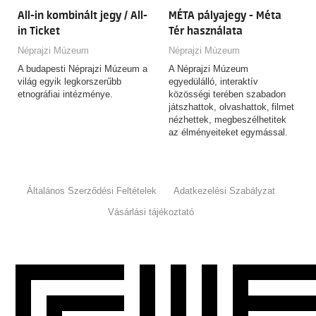
All-in kombinált jegy / All-
MÉTA pályajegy - Méta
in Ticket
Tér használata
Néprajzi Múzeum
Néprajzi Múzeum
A budapesti Néprajzi Múzeum a
A Néprajzi Múzeum
világ egyik legkorszerűbb
egyedülálló, interaktív
etnográfiai intézménye.
közösségi terében szabadon
játszhattok, olvashattok, filmet
nézhettek, megbeszélhetitek
az élményeiteket egymással.
Általános Szerződési Feltételek
Adatkezelési Szabályzat
Vásárlási tájékoztató