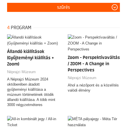
szűrés
4
PROGRAM
Állandó kiállítások
Zoom - Perspektívaváltás
(Gyűjteményi kiállítás +
/ ZOOM - A Change in
Zoom)
Perspectives
Néprajzi Múzeum
Néprajzi Múzeum
A Néprajzi Múzeum 2024
októberében átadott
Ahol a nézőpont és a közelítés
gyűjteményi kiállítása a
valódi élmény
múzeum történetének ötödik
állandó kiállítása. A több mint
3000 négyzetméteres
kiállítótérben 8 tematikus
egységben csaknem 3600
műtárggyal találkozhatnak a
látogatók.