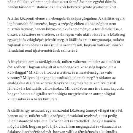
nők a fülüket, valamint ajkukat: a test formálása nem egyéni döntés,
hanem társadalmi státuszt és életkori helyzetet jelölő gyakorlat volt.
A tárlat központi eleme a mebengokrék szépségfogalma. A kiállítás egyik
legfontosabb felismerése, hogy a szépség ebben a közösségben nem
pusztán látvány, hanem közös cselekvés eredménye: a test átalakítása, a
díszek elkészítése és viselése, az ünnepen való aktív részvétel a közösség
egységét és világképét jeleníti meg. A kiállítás azt is megmutatja, miként
zajlanak a névadási és más rituális szertartások, hogyan válik az ünnep a
társadalmi rend újrateremtésének színterévé.
A fényképek arra is rávilágítanak, miben változott mindez az elmúlt öt
évtizedben: Hogyan alakult át a mebengokre közösség kapcsolata a
külvilággal? Miként változott a testhez és a meztelenséghez való
viszony? Milyen új anyagok, testdíszek jelentek meg? A tárlaton az
analóg és a digitális korszak fényképei egymás mellé kerülve teszik
láthatóvá a kulturális változásokat. Mindeközben arra is választ kapunk,
hogyan hatott a digitális technológia megjelenése az antropológiai
kutatásokra és a helyi kultúrára.
A kiállítás így nemcsak egy amazóniai közösség ünnepi világát tárja fel,
hanem azt is, miként válik a szépség társadalmi nyelvvé, a test pedig
jelentéshordozó felületté. Eközben azt is érzékelteti, hogy a kamera
mögött állók hogyan próbálják vizuálisan megragadni és visszaadni az
őslakosok szépségfogalmát, hogyan válik a fényképezés a kulturális