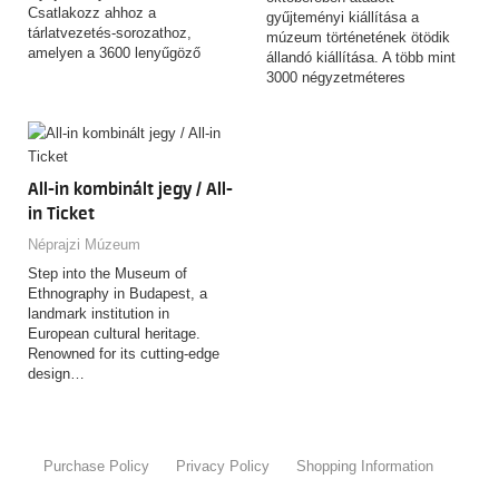
Csatlakozz ahhoz a
gyűjteményi kiállítása a
tárlatvezetés-sorozathoz,
múzeum történetének ötödik
amelyen a 3600 lenyűgöző
állandó kiállítása. A több mint
tárgyat felvonultató,
3000 négyzetméteres
csaknem…
kiállítótérben…
All-in kombinált jegy / All-
in Ticket
Néprajzi Múzeum
Step into the Museum of
Ethnography in Budapest, a
landmark institution in
European cultural heritage.
Renowned for its cutting-edge
design…
Purchase Policy
Privacy Policy
Shopping Information