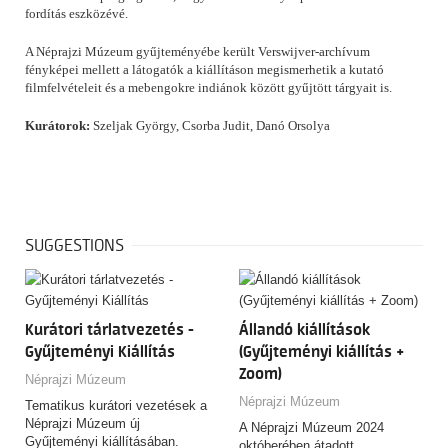
fordítás eszközévé.
A Néprajzi Múzeum gyűjteményébe került Verswijver-archívum
fényképei mellett a látogatók a kiállításon megismerhetik a kutató
filmfelvételeit és a mebengokre indiánok között gyűjtött tárgyait is.
Kurátorok:
Szeljak György, Csorba Judit, Danó Orsolya
SUGGESTIONS
Kurátori tárlatvezetés -
Állandó kiállítások
Gyűjteményi Kiállítás
(Gyűjteményi kiállítás +
Zoom)
Néprajzi Múzeum
Néprajzi Múzeum
Tematikus kurátori vezetések a
Néprajzi Múzeum új
A Néprajzi Múzeum 2024
Gyűjteményi kiállításában.
októberében átadott