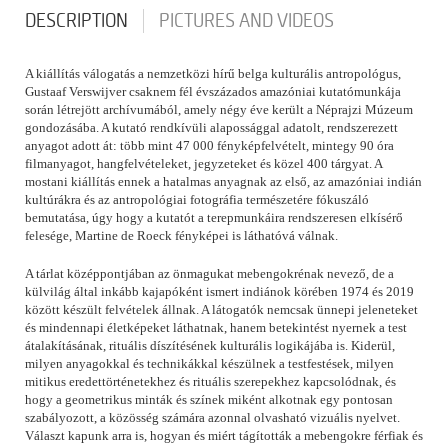
DESCRIPTION
PICTURES AND VIDEOS
A kiállítás válogatás a nemzetközi hírű belga kulturális antropológus,
Gustaaf Verswijver csaknem fél évszázados amazóniai kutatómunkája
során létrejött archívumából, amely négy éve került a Néprajzi Múzeum
gondozásába. A kutató rendkívüli alapossággal adatolt, rendszerezett
anyagot adott át: több mint 47 000 fényképfelvételt, mintegy 90 óra
filmanyagot, hangfelvételeket, jegyzeteket és közel 400 tárgyat. A
mostani kiállítás ennek a hatalmas anyagnak az első, az amazóniai indián
kultúrákra és az antropológiai fotográfia természetére fókuszáló
bemutatása, úgy hogy a kutatót a terepmunkáira rendszeresen elkísérő
felesége, Martine de Roeck fényképei is láthatóvá válnak.
A tárlat középpontjában az önmagukat mebengokrénak nevező, de a
külvilág által inkább kajapóként ismert indiánok körében 1974 és 2019
között készült felvételek állnak. A látogatók nemcsak ünnepi jeleneteket
és mindennapi életképeket láthatnak, hanem betekintést nyernek a test
átalakításának, rituális díszítésének kulturális logikájába is. Kiderül,
milyen anyagokkal és technikákkal készülnek a testfestések, milyen
mitikus eredettörténetekhez és rituális szerepekhez kapcsolódnak, és
hogy a geometrikus minták és színek miként alkotnak egy pontosan
szabályozott, a közösség számára azonnal olvasható vizuális nyelvet.
Választ kapunk arra is, hogyan és miért tágították a mebengokre férfiak és