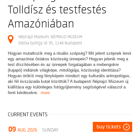
Tolldísz és testfestés
Amazóniában
Néprajzi Múzeum, NÉPRAJZI MÚZEUM
Dózsa György út 35., 1146 Budapest
Hogyan mutatkozik meg a rituális szépség? Mit jelent szépnek lenni
egy amazóniai őslakos közösség ünnepein? Hogyan jelenik meg a
test díszítésében és az ünnepek forgatagában a mebengokre
(kajapó) indiánok világképe, mitológiája, közösségi identitása?
Hogyan örökíti meg fényképein mindezt egy kulturális antropológus,
aki fél évszázada kutat közöttük? A budapesti Néprajzi Múzeum új
kiállítása egy különleges fotógyűjtemény segítségével válaszol a
fenti kérdésekre.
more
CURRENT EVENTS
buy tickets
09
AUG 2026
SUNDAY