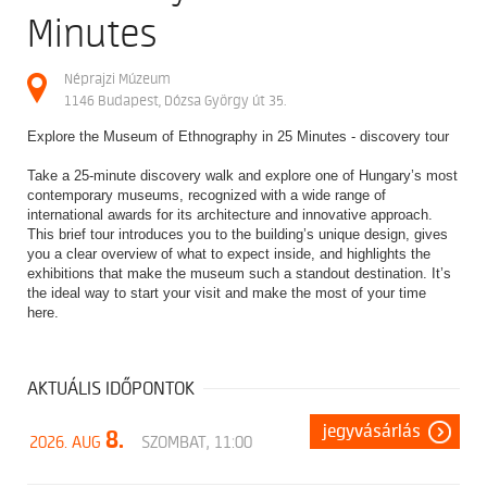
Minutes
Néprajzi Múzeum
1146 Budapest, Dózsa György út 35.
Explore the Museum of Ethnography in 25 Minutes - discovery tour
Take a 25‑minute discovery walk and explore one of Hungary’s most
contemporary museums, recognized with a wide range of
international awards for its architecture and innovative approach.
This brief tour introduces you to the building’s unique design, gives
you a clear overview of what to expect inside, and highlights the
exhibitions that make the museum such a standout destination. It’s
the ideal way to start your visit and make the most of your time
here.
AKTUÁLIS IDŐPONTOK
jegyvásárlás
8.
2026. AUG
SZOMBAT, 11:00