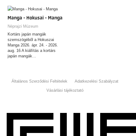
csaknem…
Manga - Hokusai - Manga
Néprajzi Múzeum
Kortárs japán mangák
szemszögéből a Hokuszai
Manga 2026. ápr. 24. - 2026.
aug. 16 A kiállítás a kortárs
japán mangák…
Általános Szerződési Feltételek
Adatkezelési Szabályzat
Vásárlási tájékoztató