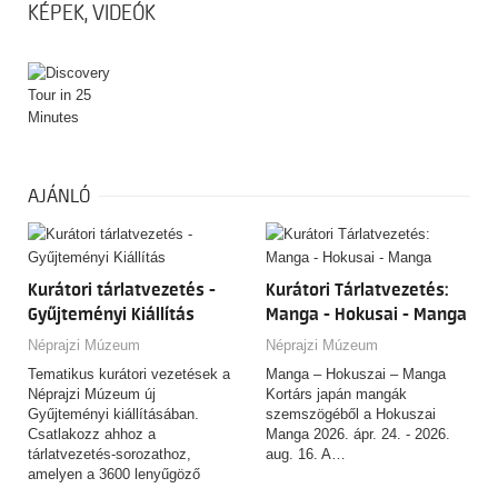
KÉPEK, VIDEÓK
AJÁNLÓ
Kurátori tárlatvezetés -
Kurátori Tárlatvezetés:
Gyűjteményi Kiállítás
Manga - Hokusai - Manga
Néprajzi Múzeum
Néprajzi Múzeum
Tematikus kurátori vezetések a
Manga – Hokuszai – Manga
Néprajzi Múzeum új
Kortárs japán mangák
Gyűjteményi kiállításában.
szemszögéből a Hokuszai
Csatlakozz ahhoz a
Manga 2026. ápr. 24. - 2026.
tárlatvezetés-sorozathoz,
aug. 16. A…
amelyen a 3600 lenyűgöző
tárgyat felvonultató,