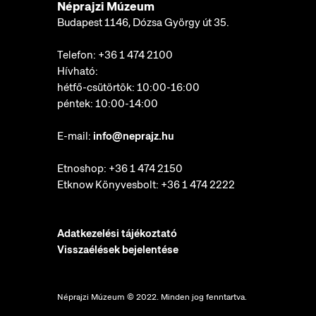
Néprajzi Múzeum
Budapest 1146, Dózsa György út 35.
Telefon:
+36 1 474 2100
Hívható:
hétfő-csütörtök: 10:00-16:00
péntek: 10:00-14:00
E-mail:
info@neprajz.hu
Etnoshop:
+36 1 474 2150
Etknow Könyvesbolt:
+36 1 474 2222
Adatkezelési tájékoztató
Visszaélések bejelentése
Néprajzi Múzeum © 2022. Minden jog fenntartva.