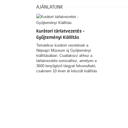
AJÁNLATUNK
Kurátori tárlatvezetés -
Gyűjteményi Kiállítás
Tematikus kurátori vezetések a
Néprajzi Múzeum új Gyűjteményi
kiállításában. Csatlakozz ahhoz a
tárlatvezetés-sorozathoz, amelyen a
3600 lenyűgöző tárgyat felvonultató,
csaknem 10 éven át készült kiállítás
és a 153 éves Néprajzi Múzeum
rejtett történeteit és érdekességeit
ismerheted meg! FONTOS! Az egyes
alkalmak kölünböző témákban
kínálnak tárlatvezetést. Erről alább
tájékozódhat!