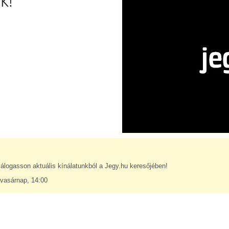
k!
álogasson aktuális kínálatunkból a Jegy.hu keresőjében!
vasárnap, 14:00