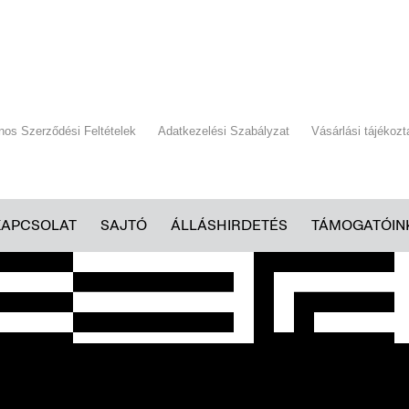
ános Szerződési Feltételek
Adatkezelési Szabályzat
Vásárlási tájékozt
KAPCSOLAT
SAJTÓ
ÁLLÁSHIRDETÉS
TÁMOGATÓIN