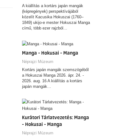
A kiállítás a kortárs japán mangák
(képregények) perspektívájából
közelít Kacusika Hokuszai (1760–
1849) ukijo-e mester Hokuszai Manga
című, több ezer rajzból…
Manga - Hokusai - Manga
Néprajzi Múzeum
Kortárs japán mangák szemszögéből
a Hokuszai Manga 2026. ápr. 24. -
2026. aug. 16 A kiállítás a kortárs
japán mangák…
Kurátori Tárlatvezetés: Manga
- Hokusai - Manga
Néprajzi Múzeum