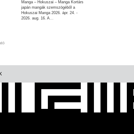
Manga – Hokuszai – Manga Kortárs
japán mangák szemszögéből a
Hokuszai Manga 2026. ápr. 24. -
2026. aug. 16. A…
ató
K