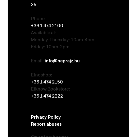
35.
Phone:
+36 1 474 2100
Available at:
Monday-Thursday: 10am-4pm
Friday: 10am-2pm
Email:
info@neprajz.hu
Etnoshop:
+36 1 474 2150
Etknow Bookstore:
+36 1 474 2222
Privacy Policy
Report abuses