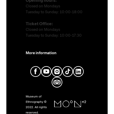
Opening hours:
Closed on Mondays
Tuesday to Sunday: 10:00-18:00
Ticket Office:
Closed on Mondays
Tuesday to Sunday: 10:00-17:30
More information
Museum of
Ethnography ©
2022. All rights
reserved.