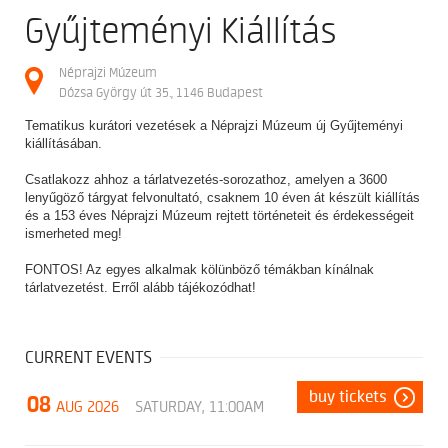
Gyűjteményi Kiállítás
Néprajzi Múzeum
Dózsa György út 35., 1146 Budapest
Tematikus kurátori vezetések a Néprajzi Múzeum új Gyűjteményi
kiállításában.
Csatlakozz ahhoz a tárlatvezetés-sorozathoz, amelyen a 3600
lenyűgöző tárgyat felvonultató, csaknem 10 éven át készült kiállítás
és a 153 éves Néprajzi Múzeum rejtett történeteit és érdekességeit
ismerheted meg!
FONTOS! Az egyes alkalmak kölünböző témákban kínálnak
tárlatvezetést. Erről alább tájékozódhat!
CURRENT EVENTS
buy tickets
08
AUG 2026
SATURDAY, 11:00AM