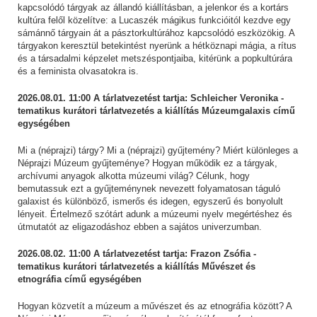
kapcsolódó tárgyak az állandó kiállításban, a jelenkor és a kortárs
kultúra felől közelítve: a Lucaszék mágikus funkcióitól kezdve egy
sámánnő tárgyain át a pásztorkultúrához kapcsolódó eszközökig. A
tárgyakon keresztül betekintést nyerünk a hétköznapi mágia, a rítus
és a társadalmi képzelet metszéspontjaiba, kitérünk a popkultúrára
és a feminista olvasatokra is.
2026.08.01. 11:00 A tárlatvezetést tartja: Schleicher Veronika -
tematikus kurátori tárlatvezetés a kiállítás Múzeumgalaxis című
egységében
Mi a (néprajzi) tárgy? Mi a (néprajzi) gyűjtemény? Miért különleges a
Néprajzi Múzeum gyűjteménye? Hogyan működik ez a tárgyak,
archívumi anyagok alkotta múzeumi világ? Célunk, hogy
bemutassuk ezt a gyűjteménynek nevezett folyamatosan táguló
galaxist és különböző, ismerős és idegen, egyszerű és bonyolult
lényeit. Értelmező szótárt adunk a múzeumi nyelv megértéshez és
útmutatót az eligazodáshoz ebben a sajátos univerzumban.
2026.08.02. 11:00 A tárlatvezetést tartja: Frazon Zsófia -
tematikus kurátori tárlatvezetés a kiállítás Művészet és
etnográfia című egységében
Hogyan közvetít a múzeum a művészet és az etnográfia között? A