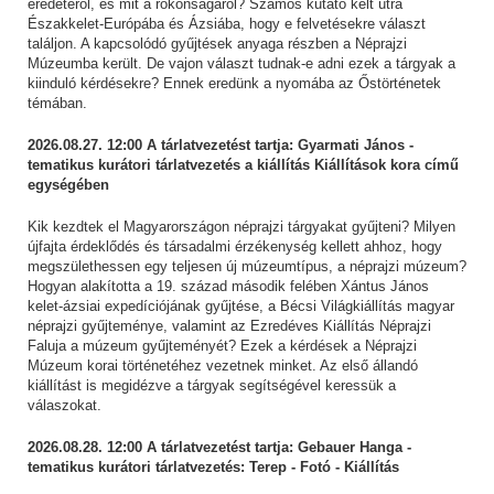
eredetéről, és mit a rokonságáról? Számos kutató kelt útra
Északkelet-Európába és Ázsiába, hogy e felvetésekre választ
találjon. A kapcsolódó gyűjtések anyaga részben a Néprajzi
Múzeumba került. De vajon választ tudnak-e adni ezek a tárgyak a
kiinduló kérdésekre? Ennek eredünk a nyomába az Őstörténetek
témában.
2026.08.27. 12:00 A tárlatvezetést tartja: Gyarmati János -
tematikus kurátori tárlatvezetés a kiállítás Kiállítások kora című
egységében
Kik kezdtek el Magyarországon néprajzi tárgyakat gyűjteni? Milyen
újfajta érdeklődés és társadalmi érzékenység kellett ahhoz, hogy
megszülethessen egy teljesen új múzeumtípus, a néprajzi múzeum?
Hogyan alakította a 19. század második felében Xántus János
kelet-ázsiai expedíciójának gyűjtése, a Bécsi Világkiállítás magyar
néprajzi gyűjteménye, valamint az Ezredéves Kiállítás Néprajzi
Faluja a múzeum gyűjteményét? Ezek a kérdések a Néprajzi
Múzeum korai történetéhez vezetnek minket. Az első állandó
kiállítást is megidézve a tárgyak segítségével keressük a
válaszokat.
2026.08.28. 12:00 A tárlatvezetést tartja: Gebauer Hanga -
tematikus kurátori tárlatvezetés: Terep - Fotó - Kiállítás