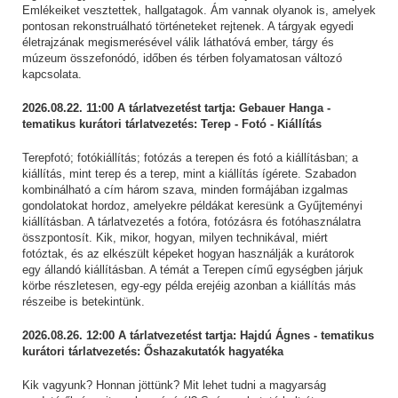
Emlékeiket vesztettek, hallgatagok. Ám vannak olyanok is, amelyek
pontosan rekonstruálható történeteket rejtenek. A tárgyak egyedi
életrajzának megismerésével válik láthatóvá ember, tárgy és
múzeum összefonódó, időben és térben folyamatosan változó
kapcsolata.
2026.08.22. 11:00 A tárlatvezetést tartja: Gebauer Hanga -
tematikus kurátori tárlatvezetés: Terep - Fotó - Kiállítás
Terepfotó; fotókiállítás; fotózás a terepen és fotó a kiállításban; a
kiállítás, mint terep és a terep, mint a kiállítás ígérete. Szabadon
kombinálható a cím három szava, minden formájában izgalmas
gondolatokat hordoz, amelyekre példákat keresünk a Gyűjteményi
kiállításban. A tárlatvezetés a fotóra, fotózásra és fotóhasználatra
összpontosít. Kik, mikor, hogyan, milyen technikával, miért
fotóztak, és az elkészült képeket hogyan használják a kurátorok
egy állandó kiállításban. A témát a Terepen című egységben járjuk
körbe részletesen, egy-egy példa erejéig azonban a kiállítás más
részeibe is betekintünk.
2026.08.26. 12:00 A tárlatvezetést tartja: Hajdú Ágnes - tematikus
kurátori tárlatvezetés: Őshazakutatók hagyatéka
Kik vagyunk? Honnan jöttünk? Mit lehet tudni a magyarság