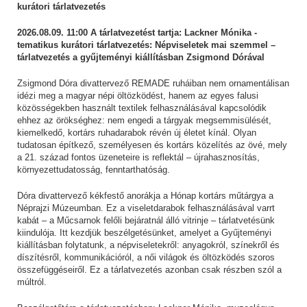
kurátori tárlatvezetés
2026.08.09. 11:00 A tárlatvezetést tartja: Lackner Mónika -
tematikus kurátori tárlatvezetés: Népviseletek mai szemmel –
tárlatvezetés a gyűjteményi kiállításban Zsigmond Dórával
Zsigmond Dóra divattervező REMADE ruháiban nem ornamentálisan
idézi meg a magyar népi öltözködést, hanem az egyes falusi
közösségekben használt textilek felhasználásával kapcsolódik
ehhez az örökséghez: nem engedi a tárgyak megsemmisülését,
kiemelkedő, kortárs ruhadarabok révén új életet kínál. Olyan
tudatosan építkező, személyesen és kortárs közelítés az övé, mely
a 21. század fontos üzeneteire is reflektál – újrahasznosítás,
környezettudatosság, fenntarthatóság.
Dóra divattervező kékfestő anorákja a Hónap kortárs műtárgya a
Néprajzi Múzeumban. Ez a viseletdarabok felhasználásával varrt
kabát – a Műcsarnok felőli bejáratnál álló vitrinje – tárlatvetésünk
kiindulója. Itt kezdjük beszélgetésünket, amelyet a Gyűjteményi
kiállításban folytatunk, a népviseletekről: anyagokról, színekről és
díszítésről, kommunikációról, a női világok és öltözködés szoros
összefüggéseiről. Ez a tárlatvezetés azonban csak részben szól a
múltról.