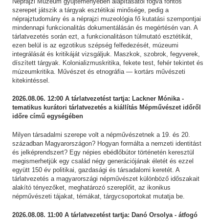
Néprajzi Múzeum gyűjteményében alapításától fogva fontos
szerepet játszik a tárgyak esztétikai minősége, pedig a
néprajztudomány és a néprajzi muzeológia fő kutatási szempontjai
mindennapi funkcionalitás dokumentálásán és megértésén van. A
tárlatvezetés során ezt, a funkcionalitáson túlmutató esztétikát,
ezen belül is az egzotikus szépség felfedezését, múzeumi
integrálását és kritikáját vizsgáljuk. Maszkok, szobrok, fegyverek,
díszített tárgyak. Kolonializmuskritika, fekete test, fehér tekintet és
múzeumkritika. Művészet és etnográfia — kortárs művészeti
kitekintéssel.
2026.08.06. 12:00 A tárlatvezetést tartja: Lackner Mónika -
tematikus kurátori tárlatvezetés a kiállítás Mépművészet időről
időre című egységében
Milyen társadalmi szerepe volt a népművészetnek a 19. és 20.
században Magyarországon? Hogyan formálta a nemzeti identitást
és jelképrendszert? Egy népies ebédlőbútor történetén keresztül
megismerhetjük egy család négy generációjának életét és ezzel
együtt 150 év politikai, gazdasági és társadalomi keretét. A
tárlatvezetés a magyarországi népművészet különböző időszakait
alakító tényezőket, meghatározó szereplőit, az ikonikus
népművészeti tájakat, témákat, tárgycsoportokat mutatja be.
2026.08.08. 11:00 A tárlatvezetést tartja: Danó Orsolya - átfogó