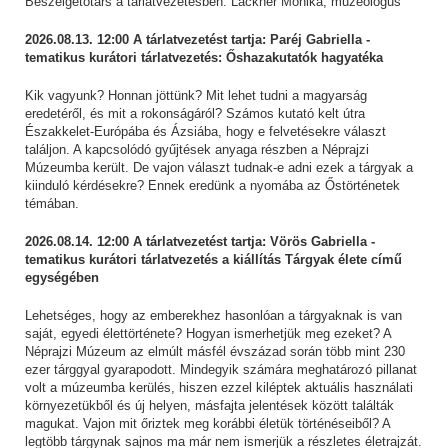
Beszélgetőtárs a tárlatvezetésben: Lackner Mónika, muzeológus
2026.08.13. 12:00 A tárlatvezetést tartja: Paréj Gabriella -
tematikus kurátori tárlatvezetés: Őshazakutatók hagyatéka
Kik vagyunk? Honnan jöttünk? Mit lehet tudni a magyarság
eredetéről, és mit a rokonságáról? Számos kutató kelt útra
Északkelet-Európába és Ázsiába, hogy e felvetésekre választ
találjon. A kapcsolódó gyűjtések anyaga részben a Néprajzi
Múzeumba került. De vajon választ tudnak-e adni ezek a tárgyak a
kiinduló kérdésekre? Ennek eredünk a nyomába az Őstörténetek
témában.
2026.08.14. 12:00 A tárlatvezetést tartja: Vörös Gabriella -
tematikus kurátori tárlatvezetés a kiállítás Tárgyak élete című
egységében
Lehetséges, hogy az emberekhez hasonlóan a tárgyaknak is van
saját, egyedi élettörténete? Hogyan ismerhetjük meg ezeket? A
Néprajzi Múzeum az elmúlt másfél évszázad során több mint 230
ezer tárggyal gyarapodott. Mindegyik számára meghatározó pillanat
volt a múzeumba kerülés, hiszen ezzel kiléptek aktuális használati
környezetükből és új helyen, másfajta jelentések között találták
magukat. Vajon mit őriztek meg korábbi életük történéseiből? A
legtöbb tárgynak sajnos ma már nem ismerjük a részletes életrajzát.