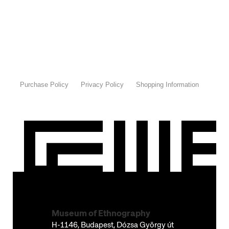
Néprajzi Múzeum
Szemlélődésre hívjuk az
érdeklődőket a Néprajzi
Múzeum hihetetlenül
nagyvonalú épületébe,
melynek építése során
rengeteg különleges
megoldást alkalmaztak.
Találkozási pont: Hősök…
Purchase Policy
Privacy Policy
Shopping Information
Museum of Ethnography
H-1146, Budapest, Dózsa György út