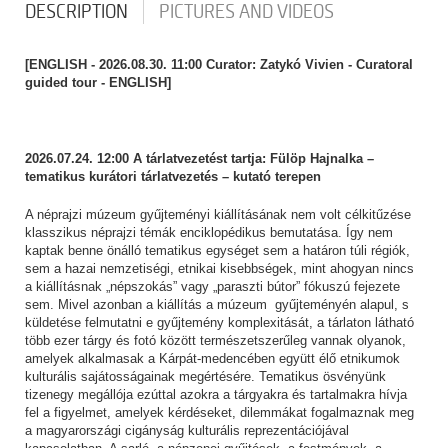
DESCRIPTION
PICTURES AND VIDEOS
[ENGLISH -
2026.08.30. 11:00 Curator: Zatykó Vivien - Curatoral
guided tour - ENGLISH]
2026.07.24. 12:00 A tárlatvezetést tartja: Fülöp Hajnalka –
tematikus kurátori tárlatvezetés – kutató terepen
A néprajzi múzeum gyűjteményi kiállításának nem volt célkitűzése
klasszikus néprajzi témák enciklopédikus bemutatása. Így nem
kaptak benne önálló tematikus egységet sem a határon túli régiók,
sem a hazai nemzetiségi, etnikai kisebbségek, mint ahogyan nincs
a kiállításnak „népszokás” vagy „paraszti bútor” fókuszú fejezete
sem. Mivel azonban a kiállítás a múzeum gyűjteményén alapul, s
küldetése felmutatni e gyűjtemény komplexitását, a tárlaton látható
több ezer tárgy és fotó között természetszerűleg vannak olyanok,
amelyek alkalmasak a Kárpát-medencében együtt élő etnikumok
kulturális sajátosságainak megértésére. Tematikus ösvényünk
tizenegy megállója ezúttal azokra a tárgyakra és tartalmakra hívja
fel a figyelmet, amelyek kérdéseket, dilemmákat fogalmaznak meg
a magyarországi cigányság kulturális reprezentációjával