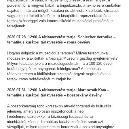
kapcsolatban. A sarló, a népzenei gyűjtések, a festmények, a
porcelán ló, a rongyos kabát, a brigádzászló, a teknő és a cimbalom
sajátos mintázata mögött kutatási és aktivista kísérletek, elmaradt
vagy rosszul feltett kérdések, a kisajátított reprezentáció és a
forrásközösséggel való kommunikáció muzeológiai problémái is
felsejlenek.
2026.07.28. 12:00 A tárlatvezetést tartja: Schlecher Veronika –
tematikus kurátori tárlatvezetés – roma ösvény
Hogyan dolgozik a muzeológus terepen? Milyen terepmunka
módszerek alakították a Néprajzi Múzeumi gazdag gyűjteményét?
Milyen feladatot jelent a muzeológusoknak ma a 100-120 évvel
korábbi gyűjtések anyagának feldolgozása? A tematikus
tárlatvezetésen a kiállításban szereplő tárgyak segítségével a
terepkutatás sokféleségét mutatjuk be.
2026.07.31. 12:00 A tárlatvezetést tartja: Martincsák Kata –
tematikus kurátori tárlatvezetés – boszorkány ösvény
A boszorkányság több korszakon átívelő történeti és kulturális
jelenség, amely szorosan összefonódik a népi
hiedelemrendszerekkel, a közösségi tudással és az
identitásképzéssel. Tematikus tárlatvezetésünk során azt
vizsgáljuk, milyen regisztereket hordoznak a boszorkánysághoz