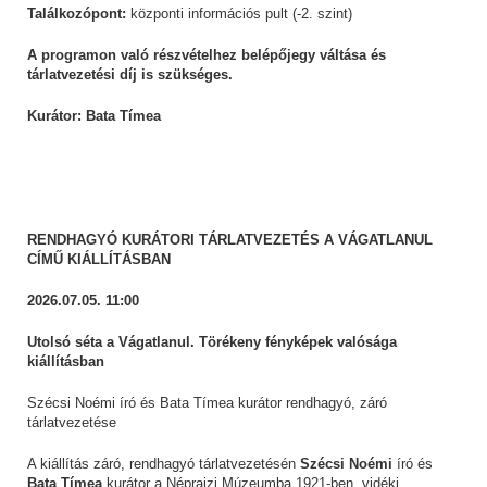
Találkozópont:
központi információs pult (-2. szint)
A programon való részvételhez belépőjegy váltása és
tárlatvezetési díj is szükséges.
Kurátor: Bata Tímea
RENDHAGYÓ KURÁTORI TÁRLATVEZETÉS A VÁGATLANUL
CÍMŰ KIÁLLÍTÁSBAN
2026.07.05. 11:00
Utolsó séta a Vágatlanul. Törékeny fényképek valósága
kiállításban
Szécsi Noémi író és Bata Tímea kurátor rendhagyó, záró
tárlatvezetése
A kiállítás záró, rendhagyó tárlatvezetésén
Szécsi Noémi
író és
Bata Tímea
kurátor a Néprajzi Múzeumba 1921-ben, vidéki