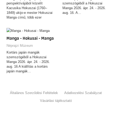
perspektívájából közelít
szemszögéből a Hokuszai
Kacusika Hokuszai (1760–
Manga 2026. ápr. 24. - 2026.
1849) ukijo-e mester Hokuszai
aug. 16. A…
Manga című, több ezer
rajzból…
Manga - Hokusai - Manga
Néprajzi Múzeum
Kortárs japán mangák
szemszögéből a Hokuszai
Manga 2026. ápr. 24. - 2026.
aug. 16 A kiállítás a kortárs
japán mangák…
Általános Szerződési Feltételek
Adatkezelési Szabályzat
Vásárlási tájékoztató