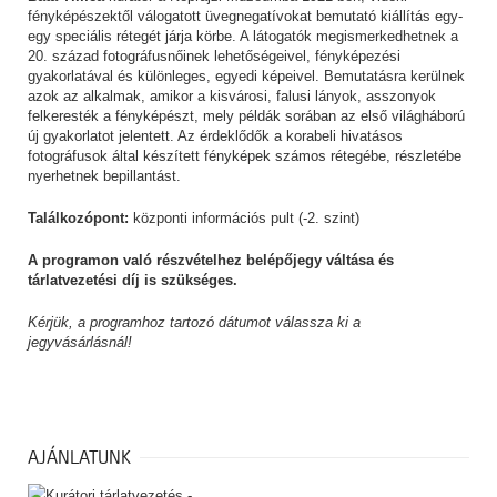
fényképészektől válogatott üvegnegatívokat bemutató kiállítás egy-
egy speciális rétegét járja körbe. A látogatók megismerkedhetnek a
20. század fotográfusnőinek lehetőségeivel, fényképezési
gyakorlatával és különleges, egyedi képeivel. Bemutatásra kerülnek
azok az alkalmak, amikor a kisvárosi, falusi lányok, asszonyok
felkeresték a fényképészt, mely példák sorában az első világháború
új gyakorlatot jelentett. Az érdeklődők a korabeli hivatásos
fotográfusok által készített fényképek számos rétegébe, részletébe
nyerhetnek bepillantást.
Találkozópont:
központi információs pult (-2. szint)
A programon való részvételhez belépőjegy váltása és
tárlatvezetési díj is szükséges.
Kérjük, a programhoz tartozó dátumot válassza ki a
jegyvásárlásnál!
AJÁNLATUNK