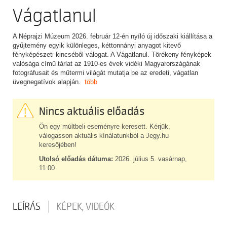
Vágatlanul
A Néprajzi Múzeum 2026. február 12-én nyíló új időszaki kiállítása a
gyűjtemény egyik különleges, kéttonnányi anyagot kitevő
fényképészeti kincséből válogat. A Vágatlanul. Törékeny fényképek
valósága című tárlat az 1910-es évek vidéki Magyarországának
fotográfusait és műtermi világát mutatja be az eredeti, vágatlan
üvegnegatívok alapján.
több
Nincs aktuális előadás
Ön egy múltbeli eseményre keresett. Kérjük,
válogasson aktuális kínálatunkból a Jegy.hu
keresőjében!
Utolsó előadás dátuma:
2026. július 5. vasárnap,
11:00
LEÍRÁS
KÉPEK, VIDEÓK