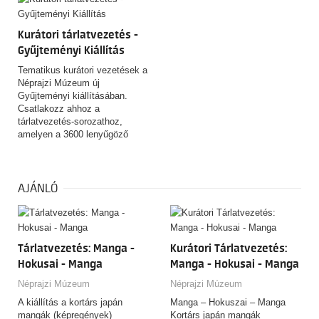
Kurátori tárlatvezetés -
Gyűjteményi Kiállítás
Tematikus kurátori vezetések a
Néprajzi Múzeum új
Gyűjteményi kiállításában.
Csatlakozz ahhoz a
tárlatvezetés-sorozathoz,
amelyen a 3600 lenyűgöző
tárgyat felvonultató, csaknem
10 éven át készült kiállítás és
a 153 éves Néprajzi Múzeum
rejtett történeteit és
AJÁNLÓ
érdekességeit ismerheted
meg! FONTOS! Az egyes
alkalmak kölünböző témákban
kínálnak tárlatvezetést. Erről
Tárlatvezetés: Manga -
Kurátori Tárlatvezetés:
alább tájékozódhat!
Hokusai - Manga
Manga - Hokusai - Manga
Néprajzi Múzeum
Néprajzi Múzeum
A kiállítás a kortárs japán
Manga – Hokuszai – Manga
mangák (képregények)
Kortárs japán mangák