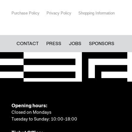
kulturális antropológus, aki fél
évszázada kutat közöttük? A
Purchase Policy
Privacy Policy
Shopping Information
budapesti Néprajzi Múzeum új
kiállítása egy különleges
fotógyűjtemény segítségével válaszol
a fenti kérdésekre.
CONTACT
PRESS
JOBS
SPONSORS
Opening hours:
Closed on Mondays
Tuesday to Sunday: 10:00-18:00