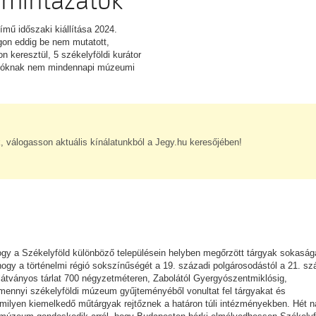
-mintázatok
ű időszaki kiállítása 2024.
gon eddig be nem mutatott,
n keresztül, 5 székelyföldi kurátor
gatóknak nem mindennapi múzeumi
, válogasson aktuális kínálatunkból a Jegy.hu keresőjében!
ogy a Székelyföld különböző településein helyben megőrzött tárgyak sokaság
 hogy a történelmi régió sokszínűségét a 19. századi polgárosodástól a 21. sz
 látványos tárlat 700 négyzetméteren, Zabolától Gyergyószentmiklósig,
ennyi székelyföldi múzeum gyűjteményéből vonultat fel tárgyakat és
 milyen kiemelkedő műtárgyak rejtőznek a határon túli intézményekben. Hét 