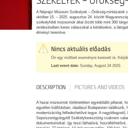
SZÉKELYEK – Örökség
A Néprajzi Múzeum Székelyek – Örökség-mintázatok cím
október 15. – 2025. augusztus 24. között Magyarorszá
székelyföldi múzeumok által őrzött több mint 300 tárgyo
rendezésében keres válaszokat a kérdésekre, a láto
élményt teremtve.
Nincs aktuális előadás
Ön egy múltbeli eseményre keresett rá. Kérjük
Last event date:
Sunday, August 24 2025
DESCRIPTION
PICTURES AND VIDEOS
A hazai múzeumok történetében egyedülálló pillanat, h
egyetlen kiállításban, ráadásul Budapesten találkozik,
modernizációig felfedezhetővé tegye. A nagylélegzetű,
Sepsiszentgyörgytől Székelykeresztúrig csaknem valam
dokumentumokat: így teszi láthatóvá, hozzáférhetővé,