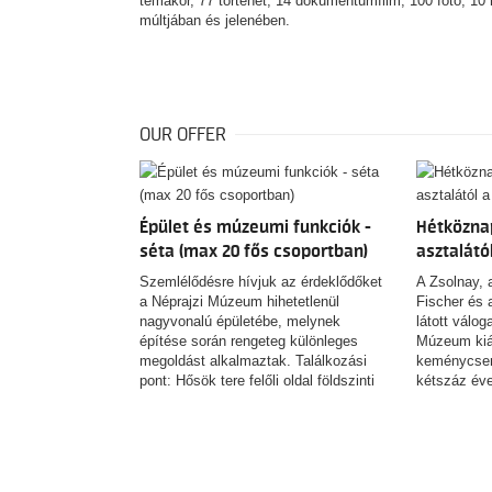
témakör, 77 történet, 14 dokumentumfilm, 100 fotó, 1
múltjában és jelenében.
OUR OFFER
Épület és múzeumi funkciók -
Hétköznap
séta (max 20 fős csoportban)
asztalátó
Szemlélődésre hívjuk az érdeklődőket
A Zsolnay, a
a Néprajzi Múzeum hihetetlenül
Fischer és
nagyvonalú épületébe, melynek
látott válog
építése során rengeteg különleges
Múzeum kiál
megoldást alkalmaztak. Találkozási
keménycser
pont: Hősök tere felőli oldal földszinti
kétszáz éve
információs pult Hossza: 60 perc
meséljen a 
identitásró
alakulásáról