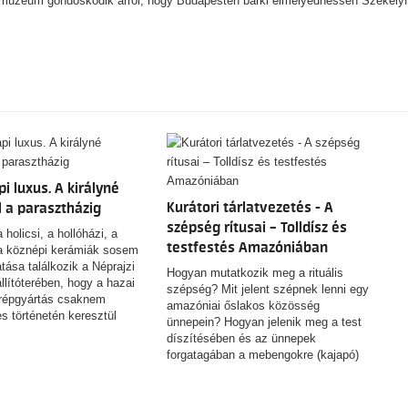
0 múzeum gondoskodik arról, hogy Budapesten bárki elmélyedhessen Székelyf
i luxus. A királyné
Kurátori tárlatvezetés - A
l a parasztházig
szépség rítusai – Tolldísz és
 holicsi, a hollóházi, a
testfestés Amazóniában
 a köznépi kerámiák sosem
atása találkozik a Néprajzi
Hogyan mutatkozik meg a rituális
lítóterében, hogy a hazai
szépség? Mit jelent szépnek lenni egy
épgyártás csaknem
amazóniai őslakos közösség
s történetén keresztül
ünnepein? Hogyan jelenik meg a test
magyar ízlésről,
díszítésében és az ünnepek
l és a mindennapok
forgatagában a mebengokre (kajapó)
.
indiánok világképe, mitológiája,
közösségi identitása? Hogyan örökíti
meg fényképein mindezt egy