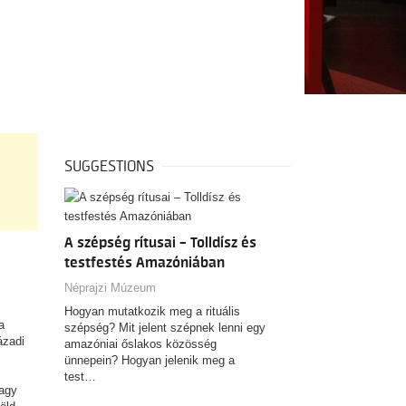
SUGGESTIONS
A szépség rítusai – Tolldísz és
testfestés Amazóniában
Néprajzi Múzeum
Hogyan mutatkozik meg a rituális
a
szépség? Mit jelent szépnek lenni egy
ázadi
amazóniai őslakos közösség
ünnepein? Hogyan jelenik meg a
test…
nagy