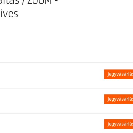
ltás / ZOOM -
ives
jegyvásárlá
jegyvásárlá
jegyvásárlá