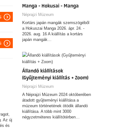
Manga - Hokusai - Manga
Néprajzi Múzeum
s
Kortárs japán mangák szemszögéből
a Hokuszai Manga 2026. ápr. 24. -
2026. aug. 16 A kiállítás a kortárs
japán mangák…
s
Állandó kiállítások
(Gyűjteményi kiállítás + Zoom)
Néprajzi Múzeum
A Néprajzi Múzeum 2024 októberében
átadott gyűjteményi kiállítása a
múzeum történetének ötödik állandó
kiállítása. A több mint 3000
yagot,
négyzetméteres kiállítótérben…
. Az új
zés és