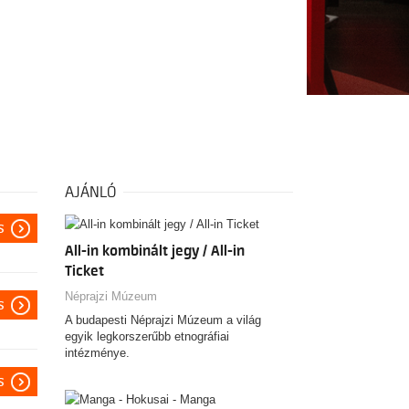
AJÁNLÓ
s
All-in kombinált jegy / All-in
Ticket
Néprajzi Múzeum
s
A budapesti Néprajzi Múzeum a világ
egyik legkorszerűbb etnográfiai
intézménye.
s