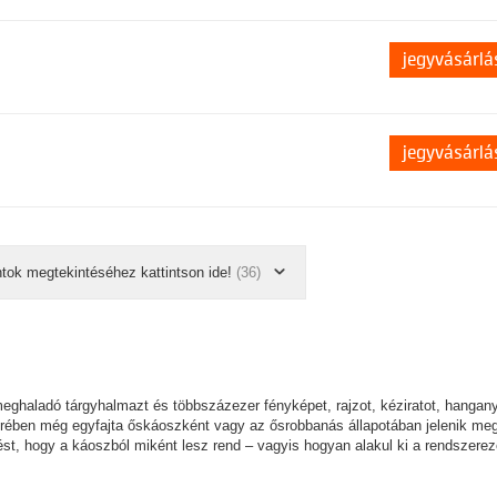
jegyvásárlá
jegyvásárlá
ntok megtekintéséhez kattintson ide!
(36)
ghaladó tárgyhalmazt és többszázezer fényképet, rajzot, kéziratot, hangan
terében még egyfajta őskáoszként vagy az ősrobbanás állapotában jelenik meg
ést, hogy a káoszból miként lesz rend – vagyis hogyan alakul ki a rendszere