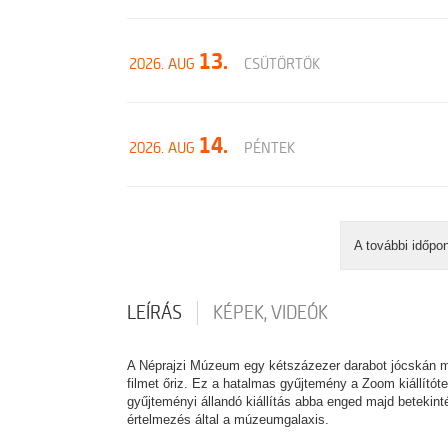
13.
2026. AUG
CSÜTÖRTÖK
14.
2026. AUG
PÉNTEK
A további időpo
LEÍRÁS
KÉPEK, VIDEÓK
A Néprajzi Múzeum egy kétszázezer darabot jócskán me
filmet őriz. Ez a hatalmas gyűjtemény a Zoom kiállító
gyűjteményi állandó kiállítás abba enged majd betekint
értelmezés által a múzeumgalaxis.