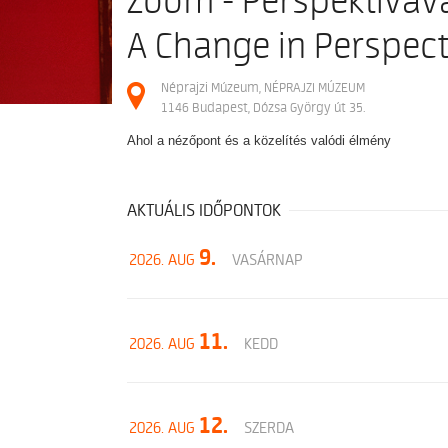
Zoom - Perspektívavá
A Change in Perspect
Néprajzi Múzeum, NÉPRAJZI MÚZEUM
1146 Budapest, Dózsa György út 35.
Ahol a nézőpont és a közelítés valódi élmény
AKTUÁLIS IDŐPONTOK
9.
2026. AUG
VASÁRNAP
11.
2026. AUG
KEDD
12.
2026. AUG
SZERDA