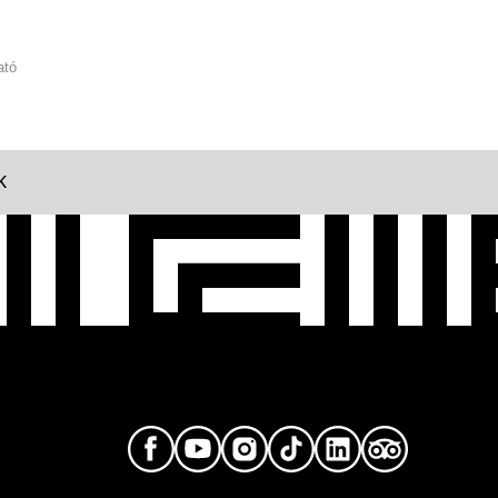
ató
K