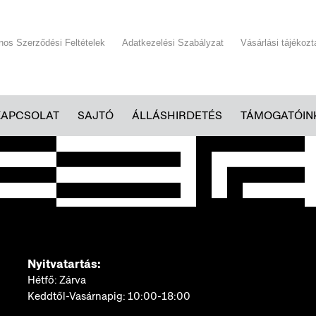
ános Szerződési Feltételek
Adatkezelési Szabályzat
Vásárlási tájékozt
KAPCSOLAT
SAJTÓ
ÁLLÁSHIRDETÉS
TÁMOGATÓIN
Nyitvatartás:
Hétfő: Zárva
Keddtől-Vasárnapig: 10:00-18:00