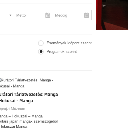
Események időpont szerint
Programok szerint
urátori Tárlatvezetés: Manga
 Hokusai - Manga
éprajzi Múzeum
anga – Hokuszai – Manga
ortárs japán mangák szemszögéből
 Hokuszai Manga