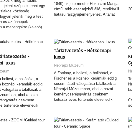
tkozik meg a rituális
1849) ukijo-e mester Hokuszai Manga
t jelent szépnek lenni egy
című, több ezer rajzból álló, rendkívüli
20
őslakos közösség
hatású rajzgyűjteményéhez. A tárlat
ogyan jelenik meg a test
nem azt kívánja igazolni, hogy
A 
en és az ünnepek
Hokuszai a mai értelemben vett
(k
n a mebengokre (kajapó)
manga „feltalálója” lett volna, hanem
kö
ágképe, mitológiája,
azt vizsgálja, miként alakult és
18
dentitása? Hogyan örökíti
változott a „manga” fogalma,
cí
pein mindezt egy
használata és jelentése az elmúlt
ha
ntropológus, aki fél
Tárlatvezetés - Hétköznapi
kétszáz év során.
ne
utat közöttük? A
tárlatvezetés -
K
Ho
luxus
éprajzi Múzeum új
ma
i luxus
G
gy különleges
Néprajzi Múzeum
az
ény segítségével válaszol
úzeum
N
vá
A Zsolnay, a holicsi, a hollóházi, a
ésekre.
ha
Fischer és a köznépi kerámiák eddig
 holicsi, a hollóházi, a
Te
ké
sosem látott válogatása találkozik a
a köznépi kerámiák eddig
Né
Néprajzi Múzeumban, ahol a hazai
t válogatása találkozik a
ki
A 
keménycserépgyártás csaknem
zeumban, ahol a hazai
Tá
kétszáz éves története elevenedik
épgyártás csaknem
Cs
m
meg mintegy 600 műtárgy
s története elevenedik
so
kompozíciója révén.
y 600 műtárgy
le
a révén.
cs
és
re
i