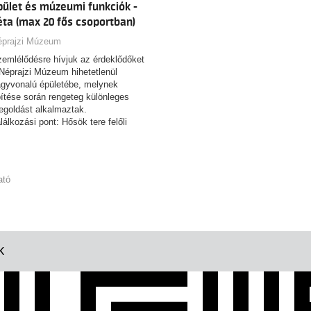
pület és múzeumi funkciók -
éta (max 20 fős csoportban)
ONTOS! Az egyes alkalmak
lünböző témákban kínálnak
éprajzi Múzeum
rlatvezetést. Erről alább
emlélődésre hívjuk az érdeklődőket
jékozódhat!
Néprajzi Múzeum hihetetlenül
gyvonalú épületébe, melynek
ítése során rengeteg különleges
goldást alkalmaztak.
lálkozási pont: Hősök tere felőli
dal földszinti információs pult
ssza: 60 perc
ató
K