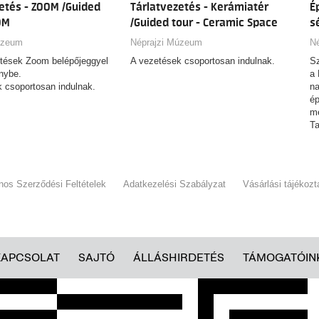
etés - ZOOM /Guided
Tárlatvezetés - Kerámiatér
É
OM
/Guided tour - Ceramic Space
s
F
kö
úzeum
Néprajzi Múzeum
N
tá
etések Zoom belépőjeggyel
A vezetések csoportosan indulnak.
Sz
tá
nybe.
a 
 csoportosan indulnak.
na
ép
me
Ta
ol
Ho
ános Szerződési Feltételek
Adatkezelési Szabályzat
Vásárlási tájékozt
KAPCSOLAT
SAJTÓ
ÁLLÁSHIRDETÉS
TÁMOGATÓIN