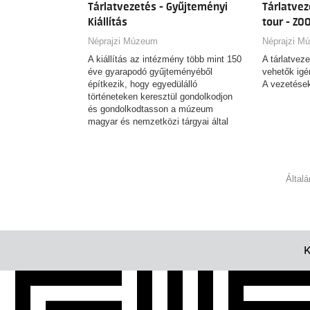
Tárlatvezetés - Gyűjteményi
Tárlatvez
such a standout destination. It’s the
ideal way to start your visit and make
Kiállítás
tour - ZO
the most of your time here.
Néprajzi Múzeum
Néprajzi M
A kiállítás az intézmény több mint 150
A tárlatvez
éve gyarapodó gyűjteményéből
vehetők igé
építkezik, hogy egyedülálló
A vezetések
történeteken keresztül gondolkodjon
és gondolkodtasson a múzeum
magyar és nemzetközi tárgyai által
őrzött tudásról.
Által