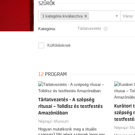
SZŰRŐK
1 kategória kiválasztva
Tárlatvezetés
Kategória:
Külföldieknek
12
PROGRAM
Tárlatvezetés - A szépség
Kurátori 
rítusai – Tolldísz és testfestés
szépség rí
Amazóniában
testfest
Néprajzi Múzeum
Néprajzi M
Hogyan mutatkozik meg a rituális
szépség? Mit jelent szépnek lenni egy