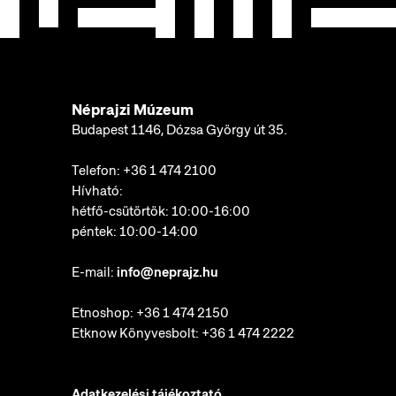
Néprajzi Múzeum
Budapest 1146, Dózsa György út 35.
Telefon:
+36 1 474 2100
Hívható:
hétfő-csütörtök: 10:00-16:00
péntek: 10:00-14:00
E-mail:
info@neprajz.hu
Etnoshop:
+36 1 474 2150
Etknow Könyvesbolt:
+36 1 474 2222
Adatkezelési tájékoztató