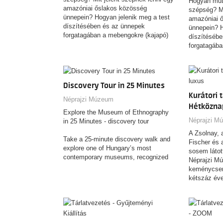
Hogyan muta
amazóniai őslakos közösség
szépség? Mi
ünnepein? Hogyan jelenik meg a test
amazóniai 
díszítésében és az ünnepek
ünnepein? H
forgatagában a mebengokre (kajapó)
díszítéséb
indiánok világképe, mitológiája,
forgatagába
közösségi identitása? Hogyan örökíti
indiánok vil
meg fényképein mindezt egy
közösségi i
kulturális antropológus, aki fél
meg fényké
évszázada kutat közöttük? A
kulturális a
Discovery Tour in 25 Minutes
budapesti Néprajzi Múzeum új
évszázada k
Kurátori 
kiállítása egy különleges
budapesti N
Néprajzi Múzeum
Hétköznap
fotógyűjtemény segítségével válaszol
kiállítása e
Explore the Museum of Ethnography
a fenti kérdésekre.
fotógyűjtem
Néprajzi M
in 25 Minutes - discovery tour
a fenti kérd
A Zsolnay, a
Take a 25‑minute discovery walk and
Fischer és 
explore one of Hungary’s most
sosem látot
contemporary museums, recognized
Néprajzi Mú
with a wide range of international
keménycser
awards for its architecture and
kétszáz éve
innovative approach. This brief tour
meg minteg
introduces you to the building’s unique
kompozíciój
design, gives you a clear overview of
what to expect inside, and highlights
the exhibitions that make the museum