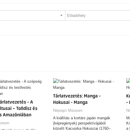
Tárlatvezetés: Manga -
K
tárlatvezetés - A
Hokusai - Manga
-
tusai – Tolldísz és
Néprajzi Múzeum
N
és Amazóniában
A kiállítás a kortárs japán mangák
M
úzeum
(képregények) perspektívájából
K
közelít Kacusika Hokuszai (1760–
a