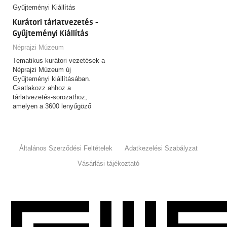
Kurátori tárlatvezetés -
Gyűjteményi Kiállítás
Néprajzi Múzeum
Tematikus kurátori vezetések a
Néprajzi Múzeum új
Gyűjteményi kiállításában.
Csatlakozz ahhoz a
tárlatvezetés-sorozathoz,
amelyen a 3600 lenyűgöző
tárgyat felvonultató,
csaknem…
Általános Szerződési Feltételek
Adatkezelési Szabályzat
Vásárlási tájékoztató