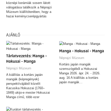
köznépi kerámiák sosem látott
válogatása találkozik a Néprajzi
Múzeum kiállítóterében, hogy a
hazai keménycserépgyártás
csaknem kétszáz éves
történetén keresztül meséljen a
magyar ízlésről, identitásról és
a mindennapok alakulásáról.
AJÁNLÓ
Manga - Hokusai - Manga
Tárlatvezetés: Manga -
Néprajzi Múzeum
Hokusai - Manga
Kortárs japán mangák
Néprajzi Múzeum
szemszögéből a Hokuszai
Manga 2026. ápr. 24. - 2026.
A kiállítás a kortárs japán
aug. 16 A kiállítás a kortárs
mangák (képregények)
japán mangák…
perspektívájából közelít
Kacusika Hokuszai (1760–
1849) ukijo-e mester Hokuszai
Manga című, több ezer
rajzból…