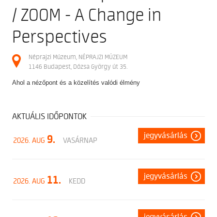
/ ZOOM - A Change in
Perspectives
Néprajzi Múzeum, NÉPRAJZI MÚZEUM
1146 Budapest, Dózsa György út 35.
Ahol a nézőpont és a közelítés valódi élmény
AKTUÁLIS IDŐPONTOK
jegyvásárlás
9.
2026. AUG
VASÁRNAP
jegyvásárlás
11.
2026. AUG
KEDD