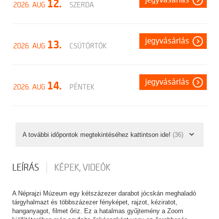
jegyvásárlás
12.
2026. AUG
SZERDA
jegyvásárlás
13.
2026. AUG
CSÜTÖRTÖK
jegyvásárlás
14.
2026. AUG
PÉNTEK
A további időpontok megtekintéséhez kattintson ide!
(36)
LEÍRÁS
KÉPEK, VIDEÓK
A Néprajzi Múzeum egy kétszázezer darabot jócskán meghaladó
tárgyhalmazt és többszázezer fényképet, rajzot, kéziratot,
hanganyagot, filmet őriz. Ez a hatalmas gyűjtemény a Zoom