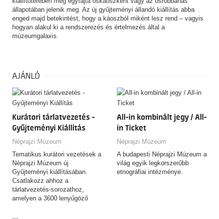
kiállítóterében még egyfajta őskáoszként vagy az ősrobbanás
állapotában jelenik meg. Az új gyűjteményi állandó kiállítás abba
enged majd betekintést, hogy a káoszból miként lesz rend – vagyis
hogyan alakul ki a rendszerezés és értelmezés által a
múzeumgalaxis.
AJÁNLÓ
Kurátori tárlatvezetés -
All-in kombinált jegy / All-
Gyűjteményi Kiállítás
in Ticket
Néprajzi Múzeum
Néprajzi Múzeum
Tematikus kurátori vezetések a
A budapesti Néprajzi Múzeum a
Néprajzi Múzeum új
világ egyik legkorszerűbb
Gyűjteményi kiállításában.
etnográfiai intézménye.
Csatlakozz ahhoz a
tárlatvezetés-sorozathoz,
amelyen a 3600 lenyűgöző
tárgyat felvonultató,
csaknem…