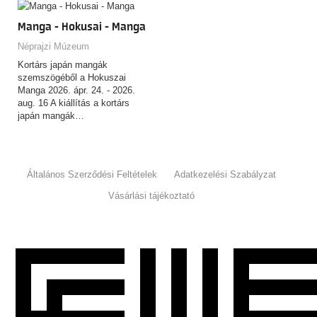
Manga - Hokusai - Manga
Néprajzi Múzeum
Kortárs japán mangák
szemszögéből a Hokuszai
Manga 2026. ápr. 24. - 2026.
aug. 16 A kiállítás a kortárs
japán mangák…
Általános Szerződési Feltételek
Adatkezelési Szabályzat
Vásárlási tájékoztató