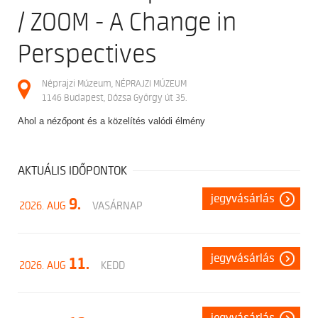
/ ZOOM - A Change in
Perspectives
Néprajzi Múzeum, NÉPRAJZI MÚZEUM
1146 Budapest, Dózsa György út 35.
Ahol a nézőpont és a közelítés valódi élmény
AKTUÁLIS IDŐPONTOK
jegyvásárlás
9.
2026. AUG
VASÁRNAP
jegyvásárlás
11.
2026. AUG
KEDD