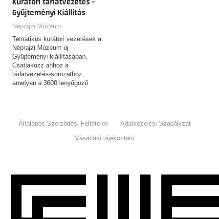
Kurátori tárlatvezetés -
Gyűjteményi Kiállítás
Néprajzi Múzeum
Tematikus kurátori vezetések a
Néprajzi Múzeum új
Gyűjteményi kiállításában.
Csatlakozz ahhoz a
tárlatvezetés-sorozathoz,
amelyen a 3600 lenyűgöző
tárgyat felvonultató,
csaknem…
Általános Szerződési Feltételek
Adatkezelési Szabályzat
Vásárlási tájékoztató