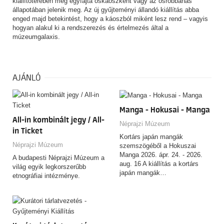
kiállítóterében még egyfajta őskáoszként vagy az ősrobbanás
állapotában jelenik meg. Az új gyűjteményi állandó kiállítás abba
enged majd betekintést, hogy a káoszból miként lesz rend – vagyis
hogyan alakul ki a rendszerezés és értelmezés által a
múzeumgalaxis.
AJÁNLÓ
Manga - Hokusai - Manga
All-in kombinált jegy / All-
Néprajzi Múzeum
in Ticket
Kortárs japán mangák
Néprajzi Múzeum
szemszögéből a Hokuszai
Manga 2026. ápr. 24. - 2026.
A budapesti Néprajzi Múzeum a
aug. 16 A kiállítás a kortárs
világ egyik legkorszerűbb
japán mangák…
etnográfiai intézménye.