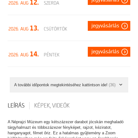
jegyvásárlás
12.
2026. AUG
SZERDA
jegyvásárlás
13.
2026. AUG
CSÜTÖRTÖK
jegyvásárlás
14.
2026. AUG
PÉNTEK
A további időpontok megtekintéséhez kattintson ide!
(36)
LEÍRÁS
KÉPEK, VIDEÓK
A Néprajzi Múzeum egy kétszázezer darabot jócskán meghaladó
tárgyhalmazt és többszázezer fényképet, rajzot, kéziratot,
hanganyagot, filmet őriz. Ez a hatalmas gyűjtemény a Zoom