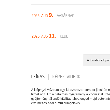
9.
2026. AUG
VASÁRNAP
11.
2026. AUG
KEDD
A további időpo
LEÍRÁS
KÉPEK, VIDEÓK
A Néprajzi Múzeum egy kétszázezer darabot jócskán me
filmet őriz. Ez a hatalmas gyűjtemény a Zoom kiállító
gyűjteményi állandó kiállítás abba enged majd betekint
értelmezés által a múzeumgalaxis.