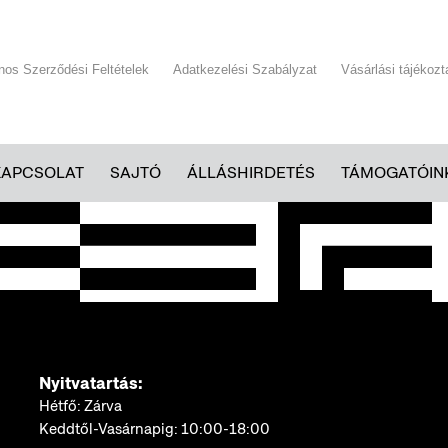
ános Szerződési Feltételek
Adatkezelési Szabályzat
Vásárlási tájékozt
KAPCSOLAT
SAJTÓ
ÁLLÁSHIRDETÉS
TÁMOGATÓIN
Nyitvatartás:
Hétfő: Zárva
Keddtől-Vasárnapig: 10:00-18:00