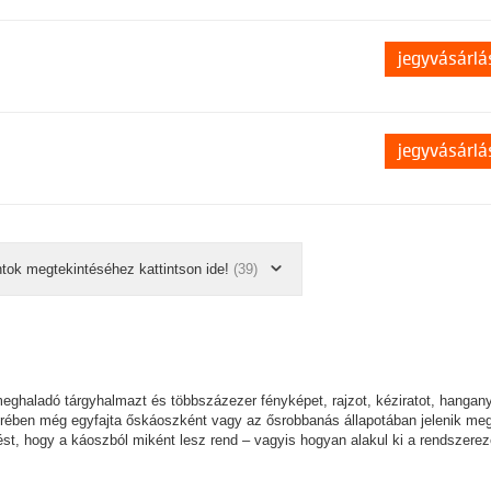
jegyvásárlá
jegyvásárlá
ntok megtekintéséhez kattintson ide!
(39)
ghaladó tárgyhalmazt és többszázezer fényképet, rajzot, kéziratot, hangan
terében még egyfajta őskáoszként vagy az ősrobbanás állapotában jelenik meg
ést, hogy a káoszból miként lesz rend – vagyis hogyan alakul ki a rendszere