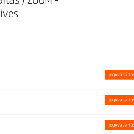
ltás / ZOOM -
ives
jegyvásárlá
jegyvásárlá
jegyvásárlá