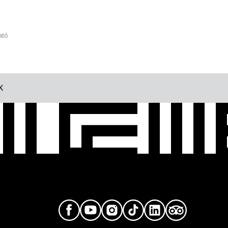
ató
K