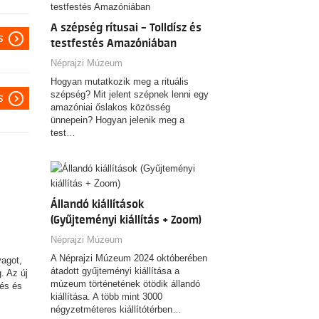
A szépség rítusai – Tolldísz és
s
testfestés Amazóniában
Néprajzi Múzeum
Hogyan mutatkozik meg a rituális
szépség? Mit jelent szépnek lenni egy
s
amazóniai őslakos közösség
ünnepein? Hogyan jelenik meg a
test…
Állandó kiállítások
(Gyűjteményi kiállítás + Zoom)
Néprajzi Múzeum
A Néprajzi Múzeum 2024 októberében
yagot,
átadott gyűjteményi kiállítása a
. Az új
múzeum történetének ötödik állandó
zés és
kiállítása. A több mint 3000
négyzetméteres kiállítótérben…