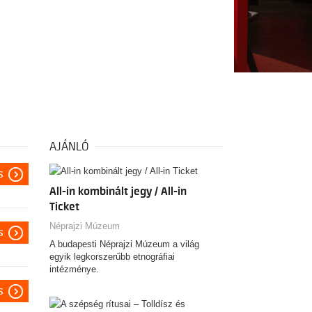
AJÁNLÓ
s
All-in kombinált jegy / All-in
Ticket
Néprajzi Múzeum
s
A budapesti Néprajzi Múzeum a világ
egyik legkorszerűbb etnográfiai
intézménye.
s