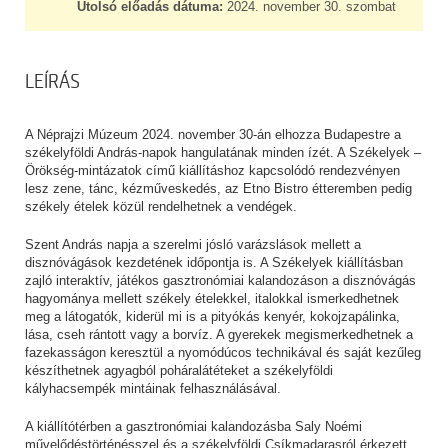
Utolsó előadás dátuma:
2024. november 30. szombat
LEÍRÁS
A Néprajzi Múzeum 2024. november 30-án elhozza Budapestre a
székelyföldi András-napok hangulatának minden ízét. A Székelyek –
Örökség-mintázatok című kiállításhoz kapcsolódó rendezvényen
lesz zene, tánc, kézműveskedés, az Etno Bistro étteremben pedig
székely ételek közül rendelhetnek a vendégek.
Szent András napja a szerelmi jósló varázslások mellett a
disznóvágások kezdetének időpontja is. A Székelyek kiállításban
zajló interaktív, játékos gasztronómiai kalandozáson a disznóvágás
hagyománya mellett székely ételekkel, italokkal ismerkedhetnek
meg a látogatók, kiderül mi is a pityókás kenyér, kokojzapálinka,
lása, cseh rántott vagy a borvíz. A gyerekek megismerkedhetnek a
fazekasságon keresztül a nyomódúcos technikával és saját kezűleg
készíthetnek agyagból poháralátéteket a székelyföldi
kályhacsempék mintáinak felhasználásával.
A kiállítótérben a gasztronómiai kalandozásba Saly Noémi
művelődéstörténésszel és a székelyföldi Csíkmadarasról érkezett