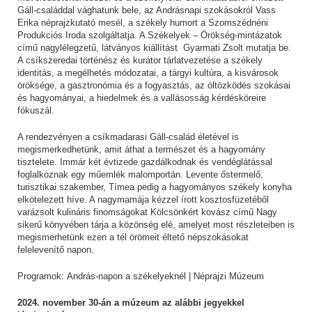
Gáll-családdal vághatunk bele, az Andrásnapi szokásokról Vass
Erika néprajzkutató mesél, a székely humort a Szomszédnéni
Produkciós Iroda szolgáltatja. A Székelyek – Örökség-mintázatok
című nagylélegzetű, látványos kiállítást Gyarmati Zsolt mutatja be.
A csíkszeredai történész és kurátor tárlatvezetése a székely
identitás, a megélhetés módozatai, a tárgyi kultúra, a kisvárosok
öröksége, a gasztronómia és a fogyasztás, az öltözködés szokásai
és hagyományai, a hiedelmek és a vallásosság kérdésköreire
fókuszál.
A rendezvényen a csíkmadarasi Gáll-család életével is
megismerkedhetünk, amit áthat a természet és a hagyomány
tisztelete. Immár két évtizede gazdálkodnak és vendéglátással
foglalkoznak egy műemlék malomportán. Levente őstermelő,
turisztikai szakember, Tímea pedig a hagyományos székely konyha
elkötelezett híve. A nagymamája kézzel írott kosztosfüzetéből
varázsolt kulináris finomságokat Kölcsönkért kovász című Nagy
sikerű könyvében tárja a közönség elé, amelyet most részleteiben is
megismerhetünk ezen a tél örömeit éltető népszokásokat
felelevenítő napon.
Programok:
András-napon a székelyeknél | Néprajzi Múzeum
2024. november 30-án a múzeum az alábbi jegyekkel