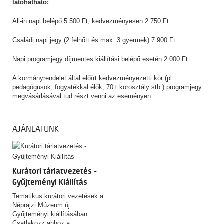
látohatható:
All-in napi belépő 5.500 Ft, kedvezményesen 2.750 Ft
Családi napi jegy (2 felnőtt és max. 3 gyermek) 7.900 Ft
Napi programjegy díjmentes kiállítási belépő esetén 2.000 Ft
A kormányrendelet által előírt kedvezményezetti kör (pl.
pedagógusok, fogyatékkal élők, 70+ korosztály stb.) programjegy
megvásárlásával tud részt venni az eseményen.
AJÁNLATUNK
Kurátori tárlatvezetés -
Gyűjteményi Kiállítás
Tematikus kurátori vezetések a
Néprajzi Múzeum új
Gyűjteményi kiállításában.
Csatlakozz ahhoz a