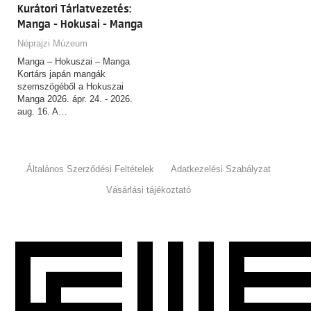
Kurátori Tárlatvezetés:
Manga - Hokusai - Manga
Néprajzi Múzeum
Manga – Hokuszai – Manga
Kortárs japán mangák
szemszögéből a Hokuszai
Manga 2026. ápr. 24. - 2026.
aug. 16. A…
Általános Szerződési Feltételek
Adatkezelési Szabályzat
Vásárlási tájékoztató