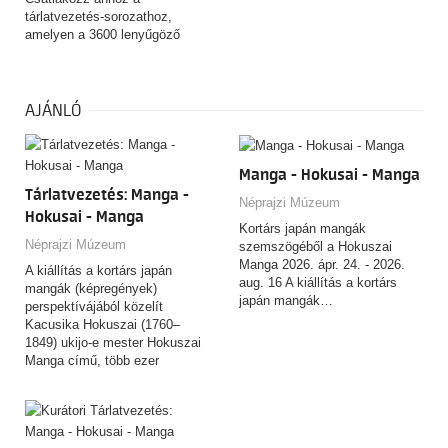
tárlatvezetés-sorozathoz,
amelyen a 3600 lenyűgöző
tárgyat felvonultató, csaknem
10 éven át készült kiállítás és
a 153 éves Néprajzi Múzeum
rejtett történeteit és
AJÁNLÓ
érdekességeit ismerheted
meg! FONTOS! Az egyes
alkalmak kölünböző témákban
Manga - Hokusai - Manga
kínálnak tárlatvezetést. Erről
Tárlatvezetés: Manga -
alább tájékozódhat!
Néprajzi Múzeum
Hokusai - Manga
Kortárs japán mangák
Néprajzi Múzeum
szemszögéből a Hokuszai
Manga 2026. ápr. 24. - 2026.
A kiállítás a kortárs japán
aug. 16 A kiállítás a kortárs
mangák (képregények)
japán mangák…
perspektívájából közelít
Kacusika Hokuszai (1760–
1849) ukijo-e mester Hokuszai
Manga című, több ezer
rajzból…